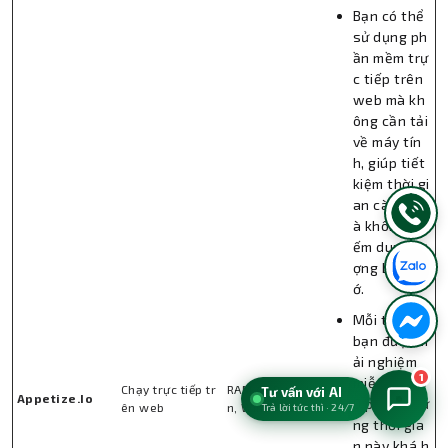
Bạn có thể
sử dụng ph
ần mềm trự
c tiếp trên
web mà kh
ông cần tải
về máy tín
h, giúp tiết
kiệm thời gi
an cài đặt v
à không chi
ếm dung lư
ợng bộ nh
ớ.
Mỗi tháng,
bạn được tr
ải nghiệm
1
miễn phí 10
Chạy trực tiếp tr
RAM 4GB trở lê
Tư vấn với AI
Appetize.Io
0 phút, như
ên web
n, Windows 10
Trả lời tức thì · 24/7
ng thời gia
n này khá h