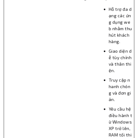
Hỗ trợ đa d
ạng các ứn
g dụng we
b nhằm thu
hút khách
hàng.
Giao diện d
ễ tùy chỉnh
và thân thi
ện.
Truy cập n
hanh chón
g và đơn gi
ản.
Yêu cầu hệ
điều hành t
ừ Windows
XP trở lên,
RAM tối thi