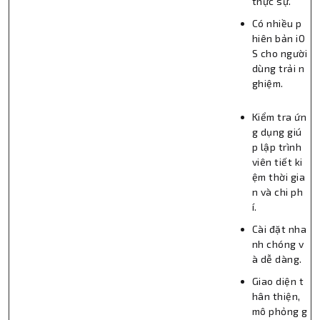
thực sự.
Có nhiều p
hiên bản iO
S cho người
dùng trải n
ghiệm.
Kiểm tra ứn
g dụng giú
p lập trình
viên tiết ki
ệm thời gia
n và chi ph
í.
Cài đặt nha
nh chóng v
à dễ dàng.
Giao diện t
hân thiện,
mô phỏng g