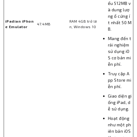
ểu 512MB v
à dung lượ
ng ổ cứng í
iPadian iPhon
RAM 4GB trở lê
t nhất 50 M
47.4MB
e Emulator
n, Windows 10
B.
Mang đến t
rải nghiệm
sử dụng iO
S cơ bản mi
ễn phí.
Truy cập A
pp Store mi
ễn phí.
Giao diện gi
ống iPad, d
ễ sử dụng.
Hoạt động
như một ph
iên bản iOS