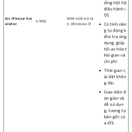
iống hệt hệ
điều hành i
OS.
Air iPhone Em
RAM 4GB trở lê
4.1MB
ulator
n, Windows 8
Có tính năn
g tự động k
iểm tra ứng
dụng, giúp
tối ưu hóa t
hời gian và
chi phí.
Thành Nhân TNC
Thời gian c
Trợ lý AI • Phản hồi tức thì
ài đặt khôn
g dài.
Giao diện đ
ơn giản và
dễ sử dụn
g, tương tự
bản gốc củ
a iOS.