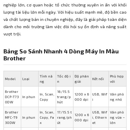
nghiệp lớn, cơ quan hoặc tổ chức thường xuyên in ấn với khối
lượng tài liệu lớn mỗi ngày. Với hiệu suất mạnh mẽ, độ bền cao
và chất lượng bản in chuyên nghiệp, đây là giải pháp toàn diện
dành cho môi trường làm việc đòi hỏi sự ổn định và năng suất
vượt trội.
Bảng So Sánh Nhanh 4 Dòng Máy In Màu
Brother
Tính nă
Tốc độ i
Độ phân
Phù hợp
Model
Loại
Kết nối
ng
n
giải
với
Brother
16/15.5
In, Scan,
1200 x 6
USB, Wif
Văn phò
DCP-T73
In phun
trang/p
Copy
000 dpi
i
ng nhỏ
0DW
hút
Brother
In, Scan,
17/15.5 t
USB, Wif
Văn phò
1200 x 6
MFC-T9
In phun
Copy, Fa
rang/ph
i, Ethern
ng vừa –
000 dpi
30DW
x
út
et
lớn