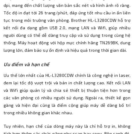
dpi, mang đến chất lượng văn bản sắc nét và hình ảnh rõ ràng.
Tốc độ in đạt tới 26 trang/phút, đáp ứng tốt nhu cầu in ấn liên
tục trong môi trường văn phòng. Brother HL-L3280CDW hỗ trợ
kết nối đa dạng gồm USB 2.0, mạng LAN và Wifi, giúp nhiều
người dùng có thể dễ dàng truy cập và sử dụng trong cùng hệ
thống. Máy hoạt động với hộp mực chính hãng TN269BK, dung
lượng lớn, đảm bảo sự ổn định và hiệu quả trong thời gian dài.
Ưu điểm và hạn chế
Ưu thế lớn nhất của HL-L3280CDW chính là công nghệ in laser,
đem lại tốc độ vượt trội và bản in chất lượng cao. Kết nối LAN
và Wifi giúp quản lý và chia sẻ thiết bị thuận tiện hơn trong
các văn phòng có nhiều người sử dụng. Ngoài ra, thiết kế gọn
gàng và hiện đại cũng là điểm cộng giúp máy dễ dàng bố trí
trong nhiều không gian khác nhau.
Tuy nhiên, hạn chế của dòng máy này là chỉ hỗ trợ in, không
tích hợp thêm các chức năng như scan hay copy. Bên cạnh đó,