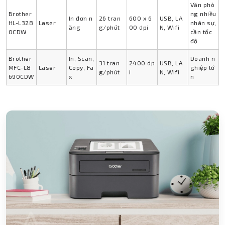
Văn phò
Brother
ng nhiều
In đơn n
26 tran
600 x 6
USB, LA
HL-L328
Laser
nhân sự,
ăng
g/phút
00 dpi
N, Wifi
0CDW
cần tốc
độ
Brother
In, Scan,
Doanh n
31 tran
2400 dp
USB, LA
MFC-L8
Laser
Copy, Fa
ghiệp lớ
g/phút
i
N, Wifi
690CDW
x
n