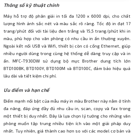
Thông số kỹ thuật chính
Máy hỗ trợ độ phân giải in tối đa 1200 x 6000 dpi, cho chất
lượng hình ảnh sắc nét và màu sắc rõ ràng. Tốc độ in đạt 17
trang/phút đối với tài liệu đen trắng và 15,5 trang/phút khi in
màu, phù hợp cho văn phòng có nhu cầu in ấn thường xuyên.
Ngoài kết nối USB và Wifi, thiết bị còn có cổng Ethernet, giúp
nhiều người dùng trong cùng hệ thống dễ dàng truy cập và in
ấn. MFC-T930DW sử dụng bộ mực Brother dung tích lớn
BTD100BK, BTD100Y, BTD100M và BTD100C, đảm bảo hiệu quả
lâu dài và tiết kiệm chi phí.
Ưu điểm và hạn chế
Điểm mạnh nổi bật của mẫu máy in màu Brother này nằm ở tính
đa năng, đáp ứng đầy đủ nhu cầu in, scan, copy và fax trong
một thiết bị duy nhất. Đây là lựa chọn lý tưởng cho những văn
phòng muốn tập trung nhiều tiện ích vào một giải pháp duy
nhất. Tuy nhiên, giá thành cao hơn so với các model cơ bản và