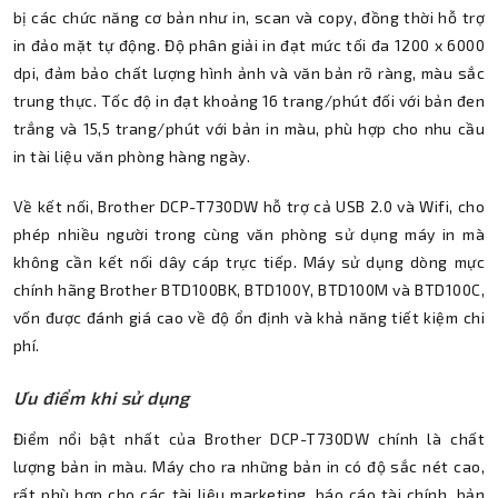
bị các chức năng cơ bản như in, scan và copy, đồng thời hỗ trợ
in đảo mặt tự động. Độ phân giải in đạt mức tối đa 1200 x 6000
dpi, đảm bảo chất lượng hình ảnh và văn bản rõ ràng, màu sắc
trung thực. Tốc độ in đạt khoảng 16 trang/phút đối với bản đen
trắng và 15,5 trang/phút với bản in màu, phù hợp cho nhu cầu
in tài liệu văn phòng hàng ngày.
Về kết nối, Brother DCP-T730DW hỗ trợ cả USB 2.0 và Wifi, cho
phép nhiều người trong cùng văn phòng sử dụng máy in mà
không cần kết nối dây cáp trực tiếp. Máy sử dụng dòng mực
chính hãng Brother BTD100BK, BTD100Y, BTD100M và BTD100C,
vốn được đánh giá cao về độ ổn định và khả năng tiết kiệm chi
phí.
Ưu điểm khi sử dụng
Điểm nổi bật nhất của Brother DCP-T730DW chính là chất
lượng bản in màu. Máy cho ra những bản in có độ sắc nét cao,
rất phù hợp cho các tài liệu marketing, báo cáo tài chính, bản