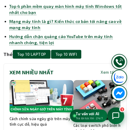
Top 4 phần mềm quay màn hình máy tính Windows tốt
nhất cho bạn
Mạng máy tính là gì? Kiến thức cơ bản tới nâng cao về
mạng máy tính
Hướng dẫn chặn quảng cáo YouTube trên máy tính
nhanh chóng, tiện lợi
Thẻ
Top 10 LAPTOP
Top 10 WIFI
XEM NHIỀU NHẤT
Xem tất cả
1
Tư vấn với AI
Trả lời tức thì · 24/7
Cách chỉnh sửa ngày giờ trên máy
tính cực dễ, hiệu quả
Các loại switch phổ biến hiện n