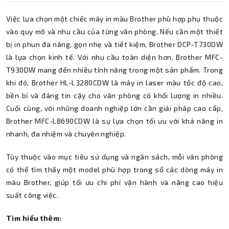
Việc lựa chọn một chiếc máy in màu Brother phù hợp phụ thuộc
vào quy mô và nhu cầu của từng văn phòng. Nếu cần một thiết
bị in phun đa năng, gọn nhẹ và tiết kiệm, Brother DCP-T730DW
là lựa chọn kinh tế. Với nhu cầu toàn diện hơn, Brother MFC-
T930DW mang đến nhiều tính năng trong một sản phẩm. Trong
khi đó, Brother HL-L3280CDW là máy in laser màu tốc độ cao,
bền bỉ và đáng tin cậy cho văn phòng có khối lượng in nhiều.
Cuối cùng, với những doanh nghiệp lớn cần giải pháp cao cấp,
Thành Nhân TNC
Brother MFC-L8690CDW là sự lựa chọn tối ưu với khả năng in
Trợ lý AI • Phản hồi tức thì
nhanh, đa nhiệm và chuyên nghiệp.
Tùy thuộc vào mục tiêu sử dụng và ngân sách, mỗi văn phòng
có thể tìm thấy một model phù hợp trong số các dòng máy in
màu Brother, giúp tối ưu chi phí vận hành và nâng cao hiệu
suất công việc.
Tìm hiểu thêm: