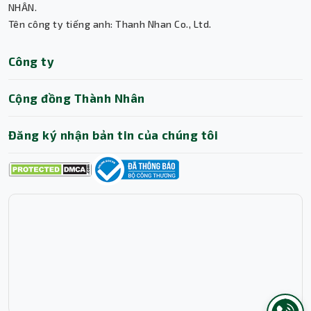
Thành Nhân TNC
NHÂN.
Tên công ty tiếng anh: Thanh Nhan Co., Ltd.
Trợ lý AI • Phản hồi tức thì
Công ty
Cộng đồng Thành Nhân
Đăng ký nhận bản tin của chúng tôi