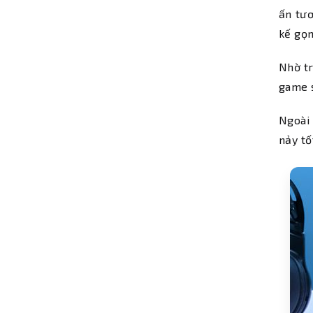
ấn tươ
kế gọ
Nhờ tr
game s
Ngoài
nảy tố