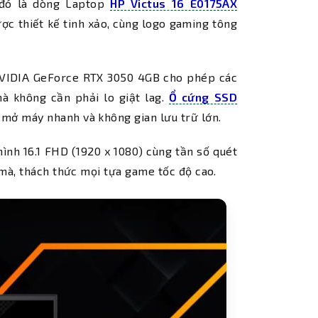
 đó là dòng Laptop
HP Victus 16 E0175AX
ược thiết kế tinh xảo, cùng logo gaming tông
 NVIDIA GeForce RTX 3050 4GB cho phép các
à không cần phải lo giật lag.
Ổ cứng SSD
mở máy nhanh và không gian lưu trữ lớn.
nh 16.1 FHD (1920 x 1080) cùng tần số quét
mà, thách thức mọi tựa game tốc độ cao.