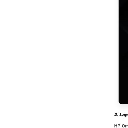
2. La
HP Om