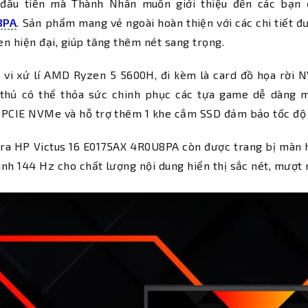
í đầu tiên mà Thành Nhân muốn giới thiệu đến các bạn
8PA
. Sản phẩm mang vẻ ngoài hoàn thiện với các chi tiết đ
n hiện đại, giúp tăng thêm nét sang trọng.
ộ vi xử lí AMD Ryzen 5 5600H, đi kèm là card đồ họa rời
thủ có thể thỏa sức chinh phục các tựa game dễ dàng m
 PCIE NVMe và hỗ trợ thêm 1 khe cắm SSD đảm bảo tốc độ 
ra HP Victus 16 E0175AX 4R0U8PA còn được trang bị màn hì
nh 144 Hz cho chất lượng nội dung hiển thị sắc nét, mượt 