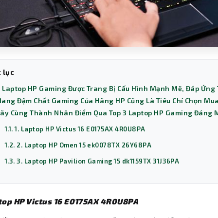
 lục
. Laptop HP Gaming Được Trang Bị Cấu Hình Mạnh Mẽ, Đáp Ứng 
ang Đậm Chất Gaming Của Hãng HP Cũng Là Tiêu Chí Chọn Mua
ãy Cùng Thành Nhân Điểm Qua Top 3 Laptop HP Gaming Đáng 
1.1. 1. Laptop HP Victus 16 E0175AX 4R0U8PA
1.2. 2. Laptop HP Omen 15 ek0078TX 26Y68PA
1.3. 3. Laptop HP Pavilion Gaming 15 dk1159TX 31J36PA
ptop HP Victus 16 E0175AX 4R0U8PA