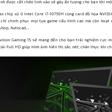
nh được cắt chéo tinh xảo sẽ gây ấn tượng cho bạn khi mở
ào chip xử lí Intel Core i7-10750H cùng card đồ họa NVI
 chỉ chinh phục mọi tựa game cấu hình cao mà còn hoạt 
hop, Autocad,...
vilion Gaming 15 sẽ mang đến cho bạn trải nghiệm cực mã
iải Full HD giúp hình ảnh hiển thị sắc nét, chân thực khi c