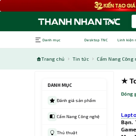
Danh mục
Desktop TNC
Linh kiện
Trang chủ
Tin tức
Cẩm Nang Công 
★ T
DANH MỤC
Đóng g
Đánh giá sản phẩm
Lapt
Cẩm Nang Công nghệ
Bạn.
Game
Thủ thuật