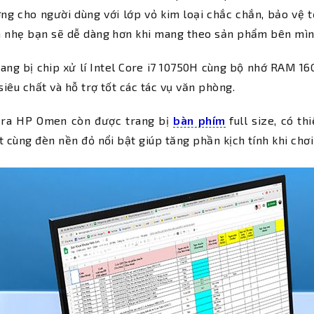
ng cho người dùng với lớp vỏ kim loại chắc chắn, bảo vệ tố
n nhẹ bạn sẽ dễ dàng hơn khi mang theo sản phẩm bên mìn
ang bị chip xử lí Intel Core i7 10750H cùng bộ nhớ RAM 16
iêu chất và hỗ trợ tốt các tác vụ văn phòng.
 ra HP Omen còn được trang bị
bàn phím
full size, có th
t cùng đèn nền đỏ nổi bật giúp tăng phần kịch tính khi chơ