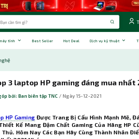
 máy tính
Best Seller
Hot Deal
Dịch vụ kỹ thuật
T
nghệ
op 3 laptop HP gaming đáng mua nhất 
óp bởi: Ban biên tập TNC
/ Ngày 15-12-2021
op HP Gaming
Được Trang Bị Cấu Hình Mạnh Mẽ, Đ
 Thiết Kế Mang Đậm Chất Gaming Của Hãng HP Cũ
 Thủ. Hôm Nay Các Bạn Hãy Cùng Thành Nhân Điể