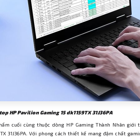
ptop HP Pavilion Gaming 15 dk1159TX 31J36PA
hẩm cuối cùng thuộc dòng HP Gaming Thành Nhân giới th
9TX 31J36PA. Với phong cách thiết kế mang đậm chất ga