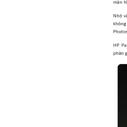
màn hì
Nhờ v
không
Photos
HP Pa
phân g