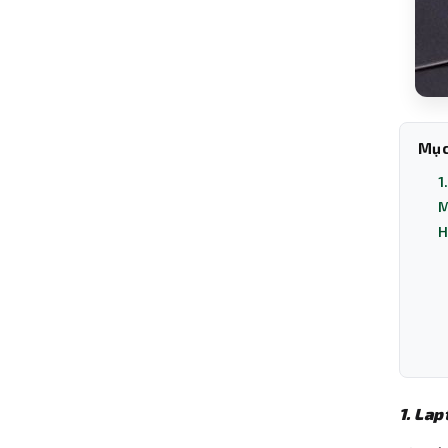
Mục
1
M
H
1. La