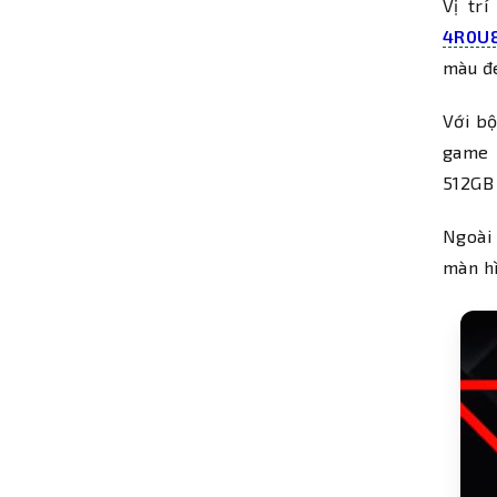
Vị tr
4R0U
màu đe
Với b
game 
512GB
Ngoài 
màn hì