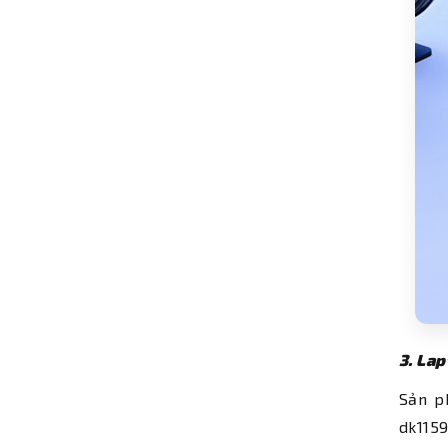
3. La
Sản p
dk115