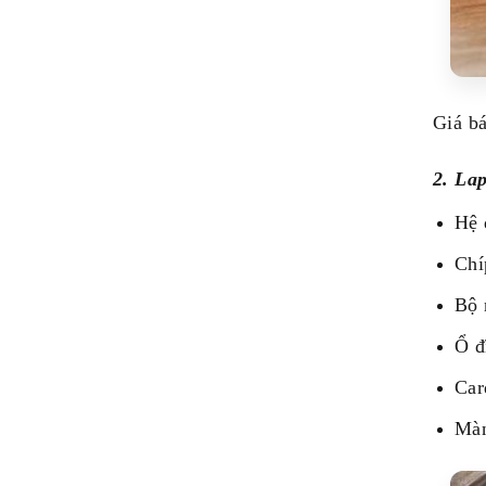
Giá b
2. La
Hệ 
Chí
Bộ
Ổ đ
Car
Màn