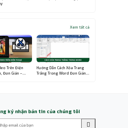
ay
đẹp nhất
Xem tất cả
Thành Nhân TNC
Trợ lý AI • Phản hồi tức thì
deo Trên Điện
Hướng Dẫn Cách Xóa Trang
, Đơn Giản –
Trắng Trong Word Đơn Giản,
hi Tiết
Chi Tiết
ng ký nhận bản tin của chúng tôi