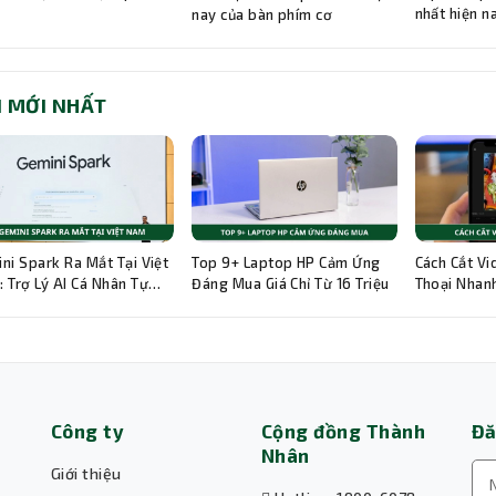
nhất hiện n
nay của bàn phím cơ
I MỚI NHẤT
ni Spark Ra Mắt Tại Việt
Top 9+ Laptop HP Cảm Ứng
Cách Cắt Vi
 Trợ Lý AI Cá Nhân Tự
Đáng Mua Giá Chỉ Từ 16 Triệu
Thoại Nhanh
g 24/7
Hướng Dẫn C
Công ty
Cộng đồng Thành
Đă
Nhân
Giới thiệu