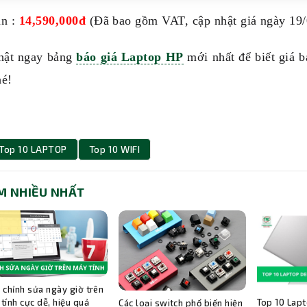
án :
14,590,000đ
(Đã bao gồm VAT, cập nhật giá ngày 19/
hật ngay bảng
báo giá Laptop HP
mới nhất để biết giá 
hé!
Top 10 LAPTOP
Top 10 WIFI
M NHIỀU NHẤT
 chỉnh sửa ngày giờ trên
Top 10 Lapt
tính cực dễ, hiệu quả
Các loại switch phổ biến hiện