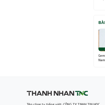
BÀ
Gemi
Nam:
Độn
Tên công ty tiếng việt: CÔNG TY TNHH TIN HỌC