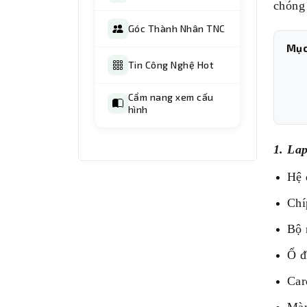
chóng 
Góc Thành Nhân TNC
Mục
Tin Công Nghệ Hot
Cẩm nang xem cấu
hình
1. La
Hệ 
Chí
Bộ 
Ổ đ
Car