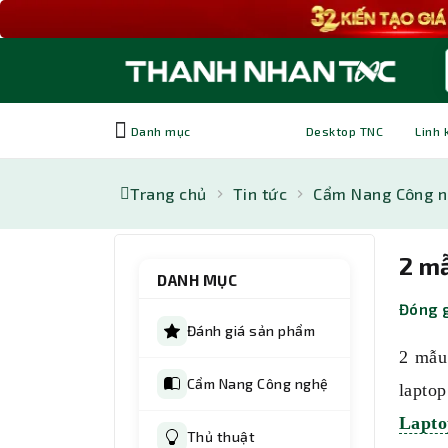
Danh mục
Desktop TNC
Linh 
Trang chủ
Tin tức
Cẩm Nang Công 
2 mẫ
DANH MỤC
Đóng g
Đánh giá sản phẩm
2 mẫ
Cẩm Nang Công nghệ
lapto
Lapt
Thủ thuật