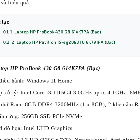
và hiệu quả.
 lục
0.1. 1. Laptop HP ProBook 430 G8 614K7PA (Bạc)
0.2. 2. Laptop HP Pavilion 15-eg2063TU 6K791PA (Bạc)
ptop HP ProBook 430 G8 614K7PA (Bạc)
điều hành: Windows 11 Home
p xử lý: Intel Core i3-1115G4 3.0GHz up to 4.1GHz, 6M
nhớ Ram: 8GB DDR4 3200MHz (1 x 8GB), 2 khe cắm R
ĩa cứng: 256GB SSD PCIe NVMe
d đồ họa: Intel UHD Graphics