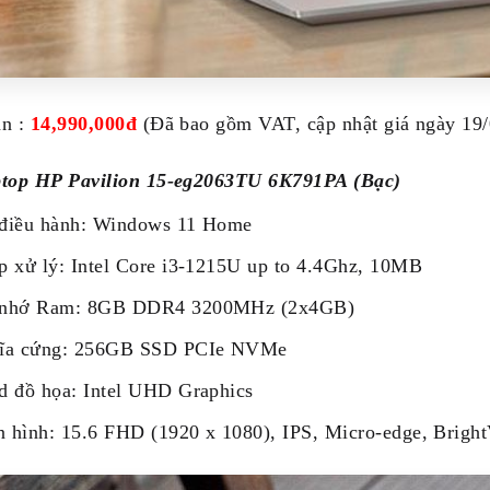
án :
14,990,000đ
(Đã bao gồm VAT, cập nhật giá ngày 19/
ptop HP Pavilion 15-eg2063TU 6K791PA (Bạc)
điều hành: Windows 11 Home
p xử lý: Intel Core i3-1215U up to 4.4Ghz, 10MB
 nhớ Ram: 8GB DDR4 3200MHz (2x4GB)
ĩa cứng: 256GB SSD PCIe NVMe
d đồ họa: Intel UHD Graphics
 hình: 15.6 FHD (1920 x 1080), IPS, Micro-edge, Brigh