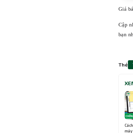
Giá b
Cập n
bạn n
Thẻ
XE
Cách
máy 