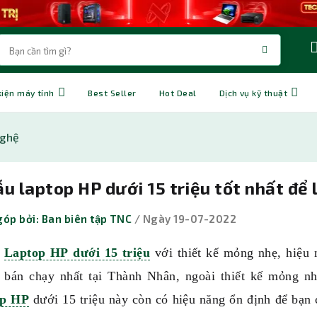
kiện máy tính
Best Seller
Hot Deal
Dịch vụ kỹ thuật
nghệ
u laptop HP dưới 15 triệu tốt nhất để l
óp bởi: Ban biên tập TNC
/ Ngày 19-07-2022
u
Laptop HP
dưới 15 triệu
với thiết kế mỏng nhẹ, hiệu 
p bán chạy nhất tại Thành Nhân, ngoài thiết kế mỏng n
op HP
dưới 15 triệu này còn có hiệu năng ổn định để bạn 