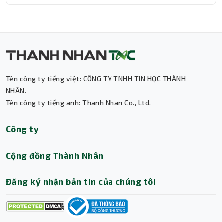
Tên công ty tiếng việt: CÔNG TY TNHH TIN HỌC THÀNH
Thành Nhân TNC
NHÂN.
Tên công ty tiếng anh: Thanh Nhan Co., Ltd.
Trợ lý AI • Phản hồi tức thì
Công ty
Cộng đồng Thành Nhân
Đăng ký nhận bản tin của chúng tôi