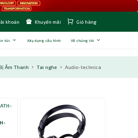
Tài khoản
Khuyến mãi
Giỏ hàng
in tức
Xây dựng cấu hình
Về chúng tôi
 Bị Âm Thanh
Tai nghe
Audio-technica
TH-