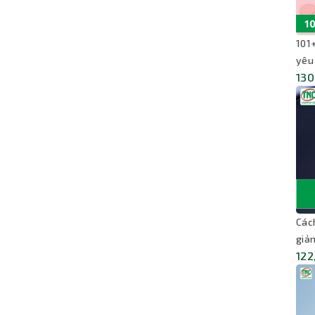
101
yêu
130
Các
giản
122