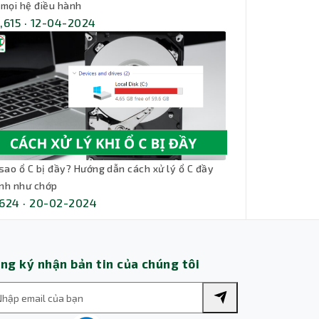
 mọi hệ điều hành
,615 · 12-04-2024
Thành Nhân TNC
Trợ lý AI • Phản hồi tức thì
 sao ổ C bị đầy? Hướng dẫn cách xử lý ổ C đầy
nh như chớp
624 · 20-02-2024
ng ký nhận bản tin của chúng tôi