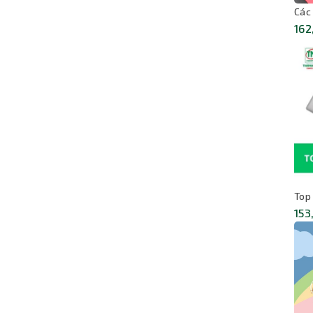
Các
162
Top
153