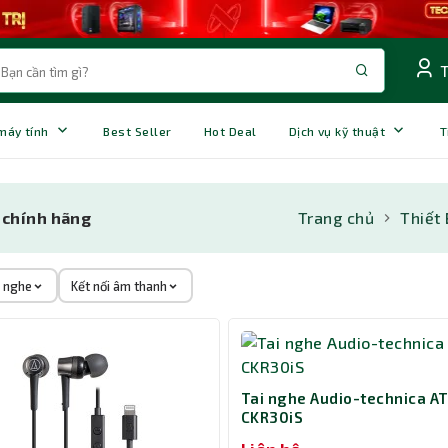
 máy tính
Best Seller
Hot Deal
Dịch vụ kỹ thuật
T
, chính hãng
Trang chủ
Thiết
i nghe
Kết nối âm thanh
Tai nghe Audio-technica A
CKR30iS