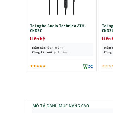
Tai nghe Audio Technica ATH-
Tai n
CKD3C
CKD3L
Liên hệ
Liên 
Màu sắc
: Đen, trắng
Màu 
Cổng kết nối
: jack cắm ...
Cổng 
MÔ TẢ DANH MỤC NÂNG CAO