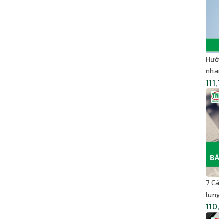
Hướ
nha
111
7 C
lun
110