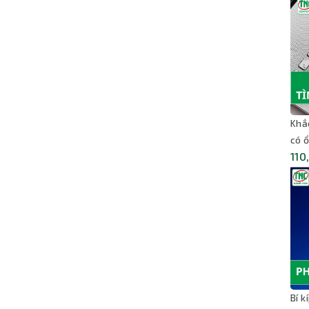
Khắ
có ổ
110
Bí 