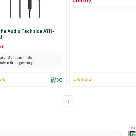
Liên hệ
ghe Audio Technica ATH-
i
hệ
sắc
: Đen, xanh, đỏ ...
kết nối
: Lightning
1
Tin