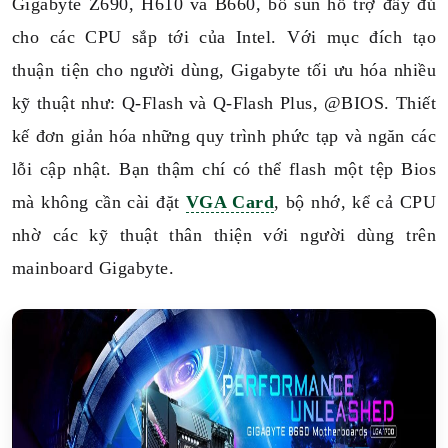
Gigabyte Z690, H610 và B660, bổ sùn hỗ trợ đầy đủ
cho các CPU sắp tới của Intel. Với mục đích tạo
thuận tiện cho người dùng, Gigabyte tối ưu hóa nhiều
kỹ thuật như: Q-Flash và Q-Flash Plus, @BIOS. Thiết
kế đơn giản hóa những quy trình phức tạp và ngăn các
lỗi cập nhật. Bạn thậm chí có thể flash một tệp Bios
mà không cần cài đặt
VGA Card
, bộ nhớ, kể cả CPU
nhờ các kỹ thuật thân thiện với người dùng trên
mainboard Gigabyte.