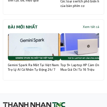
tính cực dễ, hiệu quả
Các loại switch phổ biến hiện n
của bàn phím cơ
BÀI MỚI NHẤT
Xem tất cả
Gemini Spark Ra Mắt Tại Việt Nam:
Top 9+ Laptop HP Cảm Ứng Đá
Trợ Lý AI Cá Nhân Tự Động 24/7
Mua Giá Chỉ Từ 16 Triệu
Thành Nhân TNC
Trợ lý AI • Phản hồi tức thì