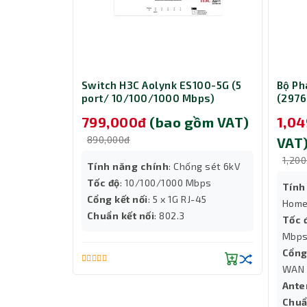
nk AX3000
Switch H3C Aolynk ES100-5G (5
Bộ Ph
s/ Wifi 6/
port/ 10/100/1000 Mbps)
(2976
 gồm
799,000đ
(bao gồm VAT)
1,0
890,000đ
VAT
1,20
Tính năng chính
: Chống sét 6kV
Tốc độ
: 10/100/1000 Mbps
DA, Airtime
Tính
Cổng kết nối
: 5 x 1G RJ-45
Home
Chuẩn kết nối
: 802.3
GHz) + 574
Tốc 
Mbps
N, 1 ×
Cổng
WAN
Được trang bị pin dung lượng 2100 mAh mạ
uất cao
Ante
tuần ở chế độ chờ. Ngoài ra, pin có thể sạc
Chuẩ