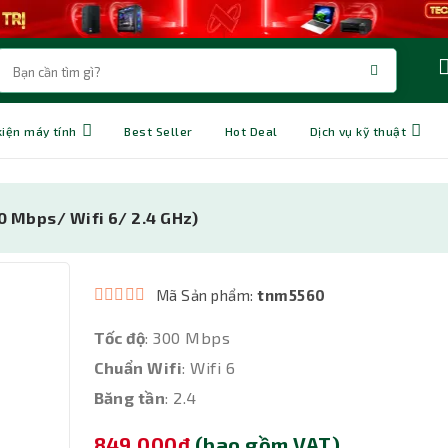
kiện máy tính
Best Seller
Hot Deal
Dịch vụ kỹ thuật
0 Mbps/ Wifi 6/ 2.4 GHz)
Mã Sản phẩm:
tnm5560
Tốc độ
: 300 Mbps
Chuẩn Wifi
: Wifi 6
Băng tần
: 2.4
849,000đ
(bao gồm VAT)