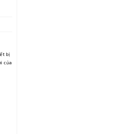
ết bị
ời của