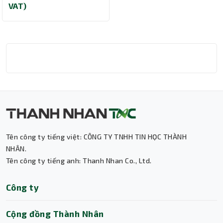
VAT)
NOYAFA NF-300
Tên công ty tiếng việt: CÔNG TY TNHH TIN HỌC THÀNH
Thành Nhân TNC
NHÂN.
Tên công ty tiếng anh: Thanh Nhan Co., Ltd.
Trợ lý AI • Phản hồi tức thì
Công ty
Cộng đồng Thành Nhân