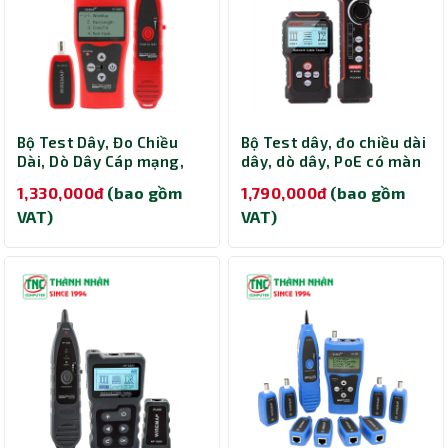
Bộ Test Dây, Đo Chiều
Bộ Test dây, đo chiều dài
Dài, Dò Dây Cáp mạng,
dây, dò dây, PoE có màn
Cáp thoại, Cáp đồng trục
hình LCD NOYAFA NF-
1,330,000đ
(bao gồm
1,790,000đ
(bao gồm
Có màn hình hiển thị LCD
8209S
VAT)
VAT)
NOYAFA NF-308S