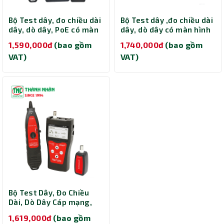
Bộ Test dây, đo chiều dài
Bộ Test dây ,đo chiều dài
dây, dò dây, PoE có màn
dây, dò dây có màn hình
hình LCD NOYAFA NF-
LCD, 8 bộ remote, cáp
1,590,000đ
(bao gồm
1,740,000đ
(bao gồm
8209
mạng, cáp thoại, cáp
VAT)
VAT)
đồng trục NOYAFA NF-
388
Bộ Test Dây, Đo Chiều
Dài, Dò Dây Cáp mạng,
Cáp thoại, Cáp đồng trục
1,619,000đ
(bao gồm
Có màn hình hiển thị LCD