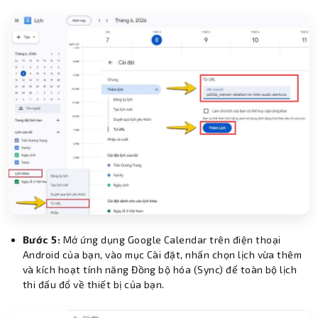
Bước 5:
Mở ứng dụng Google Calendar trên điện thoại
Android của bạn, vào mục Cài đặt, nhấn chọn lịch vừa thêm
và kích hoạt tính năng Đồng bộ hóa (Sync) để toàn bộ lịch
thi đấu đổ về thiết bị của bạn.