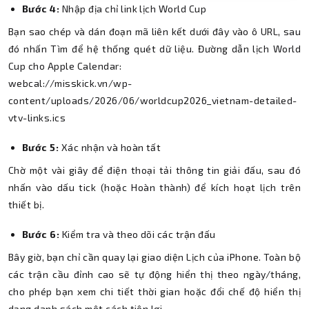
Bước 4:
Nhập địa chỉ link lịch World Cup
Bạn sao chép và dán đoạn mã liên kết dưới đây vào ô URL, sau
đó nhấn Tìm để hệ thống quét dữ liệu. Đường dẫn lịch World
Cup cho Apple Calendar:
webcal://misskick.vn/wp-
content/uploads/2026/06/worldcup2026_vietnam-detailed-
vtv-links.ics
Bước 5:
Xác nhận và hoàn tất
Chờ một vài giây để điện thoại tải thông tin giải đấu, sau đó
nhấn vào dấu tick (hoặc Hoàn thành) để kích hoạt lịch trên
thiết bị.
Bước 6:
Kiểm tra và theo dõi các trận đấu
Bây giờ, bạn chỉ cần quay lại giao diện Lịch của iPhone. Toàn bộ
các trận cầu đỉnh cao sẽ tự động hiển thị theo ngày/tháng,
cho phép bạn xem chi tiết thời gian hoặc đổi chế độ hiển thị
dạng danh sách một cách tiện lợi.