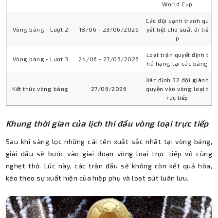
World Cup
Các đội cạnh tranh qu
Vòng bảng - Lượt 2
18/06 - 23/06/2026
yết liệt cho suất đi tiế
p
Loạt trận quyết định t
Vòng bảng - Lượt 3
24/06 - 27/06/2026
hứ hạng tại các bảng
Xác định 32 đội giành
Kết thúc vòng bảng
27/06/2026
quyền vào vòng loại t
rực tiếp
Khung thời gian của lịch thi đấu vòng loại trực tiếp
Sau khi sàng lọc những cái tên xuất sắc nhất tại vòng bảng,
giải đấu sẽ bước vào giai đoạn vòng loại trực tiếp vô cùng
nghẹt thở. Lúc này, các trận đấu sẽ không còn kết quả hòa,
kéo theo sự xuất hiện của hiệp phụ và loạt sút luân lưu.