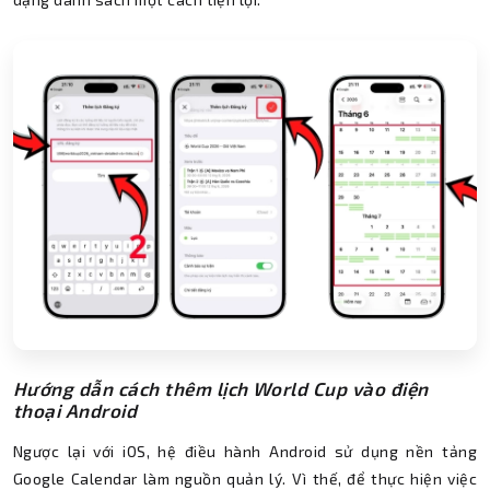
Hướng dẫn cách thêm lịch World Cup vào điện
thoại Android
Ngược lại với iOS, hệ điều hành Android sử dụng nền tảng
Google Calendar làm nguồn quản lý. Vì thế, để thực hiện việc