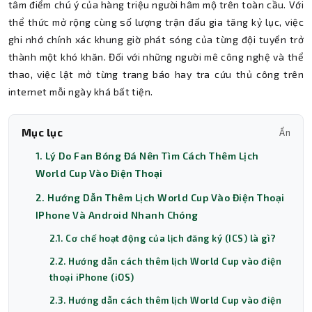
tâm điểm chú ý của hàng triệu người hâm mộ trên toàn cầu. Với
thể thức mở rộng cùng số lượng trận đấu gia tăng kỷ lục, việc
ghi nhớ chính xác khung giờ phát sóng của từng đội tuyển trở
thành một khó khăn. Đối với những người mê công nghệ và thể
thao, việc lật mở từng trang báo hay tra cứu thủ công trên
internet mỗi ngày khá bất tiện.
Mục lục
Ẩn
1. Lý Do Fan Bóng Đá Nên Tìm Cách Thêm Lịch
World Cup Vào Điện Thoại
2. Hướng Dẫn Thêm Lịch World Cup Vào Điện Thoại
IPhone Và Android Nhanh Chóng
2.1. Cơ chế hoạt động của lịch đăng ký (ICS) là gì?
2.2. Hướng dẫn cách thêm lịch World Cup vào điện
thoại iPhone (iOS)
2.3. Hướng dẫn cách thêm lịch World Cup vào điện