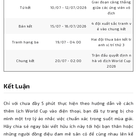
Giai đoạn căng thẳng
Tứ kết
10/07 - 12/07/2026
giữa các ứng viên vô
địch
4 đội xuất sắc tranh v
Bán kết
15/07 - 16/07/2026
é vào chung kết
Hai đội thua bán kết tr
Tranh hạng ba
19/07 - 04:00
anh vị trí thứ 3
Trận đấu quyết định n
Chung kết
20/07 - 02:00
hà vô địch World Cup
2026
Kết Luận
Chỉ với chưa đầy 5 phút thực hiện theo hướng dẫn về cách
thêm lịch World Cup vào điện thoại, bạn đã tự trang bị cho
mình một trợ lý ảo nhắc việc chuẩn xác trong suốt mùa giải.
Hãy chia sẻ ngay bài viết hữu ích này tới hội bạn thân hoặc
những người đồng điệu đam mê sân cỏ để cùng nhau lên kế