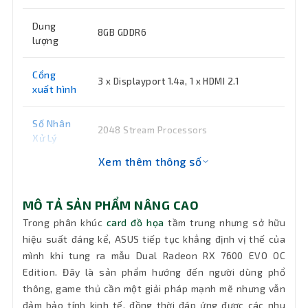
Dung
8GB GDDR6
lượng
Cổng
3 x Displayport 1.4a, 1 x HDMI 2.1
xuất hình
Số Nhân
2048 Stream Processors
Xử Lý
Xem thêm thông số
Chip đồ
AMD Radeon RX 7600
họa
MÔ TẢ SẢN PHẨM NÂNG CAO
Nguồn
550W, 1 x 8-pin
Trong phân khúc
card đồ họa
tầm trung nhưng sở hữu
hiệu suất đáng kể, ASUS tiếp tục khẳng định vị thế của
mình khi tung ra mẫu Dual Radeon RX 7600 EVO OC
Bus RAM
128-bit
Edition. Đây là sản phẩm hướng đến người dùng phổ
thông, game thủ cần một giải pháp mạnh mẽ nhưng vẫn
Khe cắm
2.5 khe cắm
đảm bảo tính kinh tế, đồng thời đáp ứng được các nhu