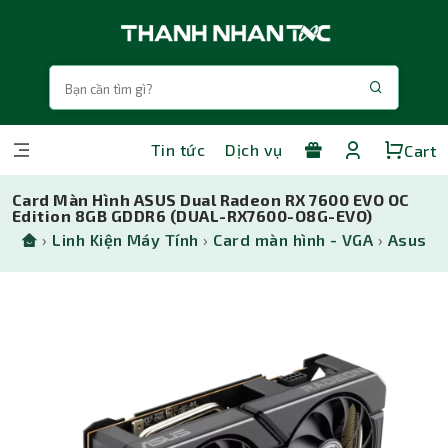
Tin tức
Dịch vụ
Cart
Card Màn Hình ASUS Dual Radeon RX 7600 EVO OC
Edition 8GB GDDR6 (DUAL-RX7600-O8G-EVO)
›
Linh Kiện Máy Tính
›
Card màn hình - VGA
›
Asus