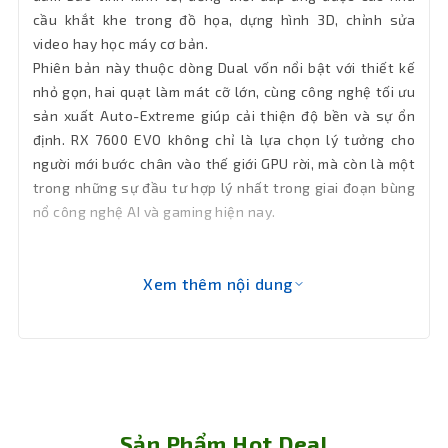
cầu khắt khe trong đồ họa, dựng hình 3D, chỉnh sửa
Giao Tiếp
PCI Express 4.0
video hay học máy cơ bản.
VGA
Phiên bản này thuộc dòng Dual vốn nổi bật với thiết kế
nhỏ gọn, hai quạt làm mát cỡ lớn, cùng công nghệ tối ưu
Tản nhiệt
2 quạt
sản xuất Auto-Extreme giúp cải thiện độ bền và sự ổn
định. RX 7600 EVO không chỉ là lựa chọn lý tưởng cho
Xung
2715 MHz
người mới bước chân vào thế giới GPU rời, mà còn là một
nhịp nhân
trong những sự đầu tư hợp lý nhất trong giai đoạn bùng
nổ công nghệ AI và gaming hiện nay.
Tính
năng
Công nghệ Auto-Extreme
chính
Xem thêm nội dung
Kích
22.9 cm x 12.3 cm x 4.9 cm
thước
Bảo hành
36 tháng
Sản Phẩm Hot Deal