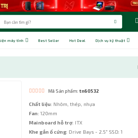
kiện máy tính
Best Seller
Hot Deal
Dịch vụ kỹ thuật
Mã Sản phẩm:
tn60532
Chất liệu
: Nhôm, thép, nhựa
Fan
: 120mm
Mainboard hỗ trợ
: ITX
Khe gắn ổ cứng
: Drive Bays - 2.5" SSD: 1