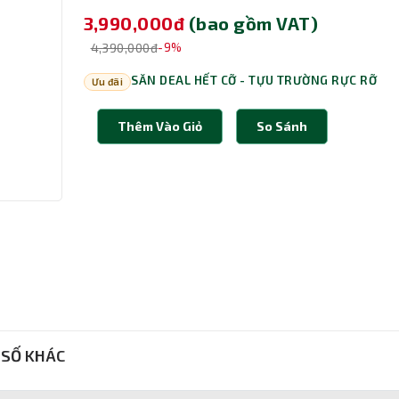
3,990,000đ
(bao gồm VAT)
4,390,000đ
-9%
SĂN DEAL HẾT CỠ - TỰU TRƯỜNG RỰC RỠ
Ưu đãi
Thêm Vào Giỏ
So Sánh
SỐ KHÁC