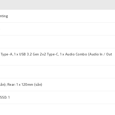
nting
a
1 Type-A, 1 x USB 3.2 Gen 2x2 Type-C, 1 x Audio Combo (Audio In / Out
ẵn); Rear: 1 x 120mm (sẵn)
 SSD: 1