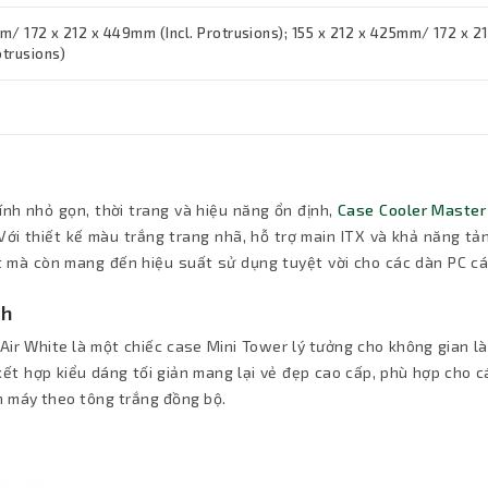
m/ 172 x 212 x 449mm (Incl. Protrusions); 155 x 212 x 425mm/ 172 x 21
trusions)
nh nhỏ gọn, thời trang và hiệu năng ổn định,
Case Cooler Master
Với thiết kế màu trắng trang nhã, hỗ trợ main ITX và khả năng tả
t mà còn mang đến hiệu suất sử dụng tuyệt vời cho các dàn PC cá
ch
 Air White là một chiếc case Mini Tower lý tưởng cho không gian l
kết hợp kiểu dáng tối giản mang lại vẻ đẹp cao cấp, phù hợp cho 
n máy theo tông trắng đồng bộ.