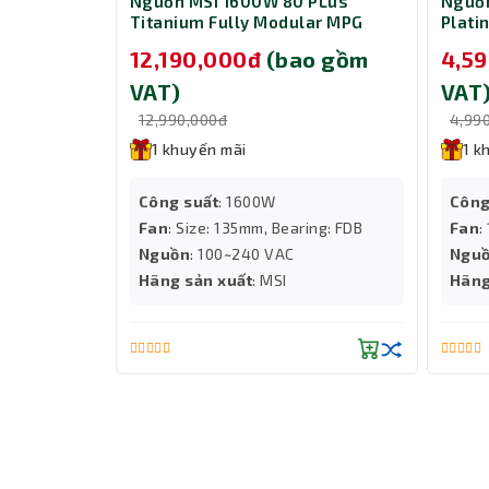
 MSI
Nguồn MSI 1600W 80 PLus
Nguồn
.2 2280
Titanium Fully Modular MPG
Plati
Ai1600TS PCIE5
A1200
 gồm
12,190,000đ
(bao gồm
4,5
VAT)
VAT
12,990,000đ
4,99
1 khuyến mãi
1 k
Công suất
: 1600W
Công
Fan
: Size: 135mm, Bearing: FDB
Fan
:
tới
Nguồn
: 100~240 VAC
Ngu
lên đến
Hãng sản xuất
: MSI
Hãng
Windows