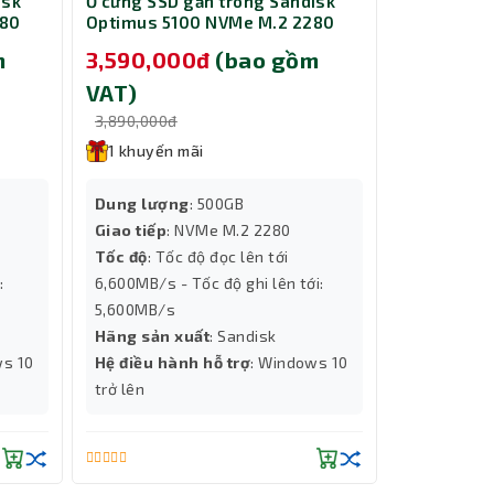
isk
Ổ cứng SSD gắn trong Sandisk
Card Màn H
280
Optimus 5100 NVMe M.2 2280
B580 Miles
500GB SDSP51500GAN-000E0
m
3,590,000đ
(bao gồm
9,690,0
VAT)
VAT)
3,890,000đ
10,000,000
1 khuyến mãi
1 khuyến
Dung lượng
: 500GB
Tính năng
Giao tiếp
: NVMe M.2 2280
Cooling
Tốc độ
: Tốc độ đọc lên tới
Dung lượ
:
6,600MB/s - Tốc độ ghi lên tới:
Độ phân gi
5,600MB/s
Chip đồ họ
Hãng sản xuất
: Sandisk
Số Nhân X
ws 10
Hệ điều hành hỗ trợ
: Windows 10
Hiệu năng 
trở lên
Thành Nhân TNC
Trợ lý AI • Phản hồi tức thì