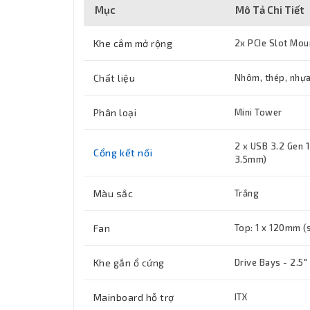
Mục
Mô Tả Chi Tiết
Khe cắm mở rộng
2x PCIe Slot Mou
Chất liệu
Nhôm, thép, nhự
Phân loại
Mini Tower
2 x USB 3.2 Gen 
Cổng kết nối
3.5mm)
Màu sắc
Trắng
Fan
Top: 1 x 120mm (s
Khe gắn ổ cứng
Drive Bays - 2.5"
Mainboard hỗ trợ
ITX