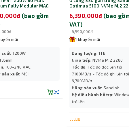
 MSI 1200W 80 Plus
Ổ cứng SSD gắn trong Sand
num Fully Modular MAG
Optimus 5100 NVMe M.2 2
PLS PCIE5
1TB SDSP51100TAN-000E0
90,000đ
(bao gồm
6,390,000đ
(bao gồ
)
VAT)
0,000đ
6,590,000đ
huyến mãi
1 khuyến mãi
 suất
: 1200W
Dung lượng
: 1TB
 135mm
Giao tiếp
: NVMe M.2 2280
ồn
: 100~240 VAC
Tốc độ
: Tốc độ đọc lên tới
 sản xuất
: MSI
7,100MB/s - Tốc độ ghi lên tới
6,700MB/s
Hãng sản xuất
: Sandisk
Hệ điều hành hỗ trợ
: Windo
trở lên