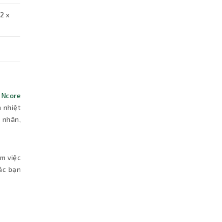
2 x
 Ncore
n nhiệt
 nhân,
àm việc
các bạn