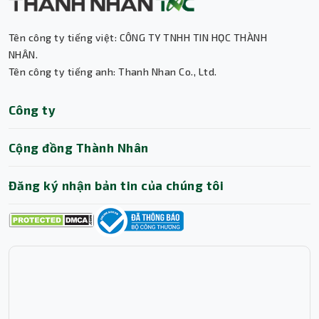
Tên công ty tiếng việt: CÔNG TY TNHH TIN HỌC THÀNH
Thành Nhân TNC
NHÂN.
Tên công ty tiếng anh: Thanh Nhan Co., Ltd.
Trợ lý AI • Phản hồi tức thì
Công ty
Cộng đồng Thành Nhân
Đăng ký nhận bản tin của chúng tôi