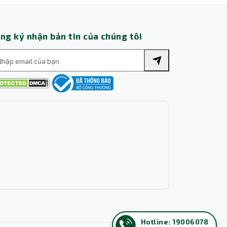
Trợ lý AI • Phản hồi tức thì
ng ký nhận bản tin của chúng tôi
Hotline: 19006078