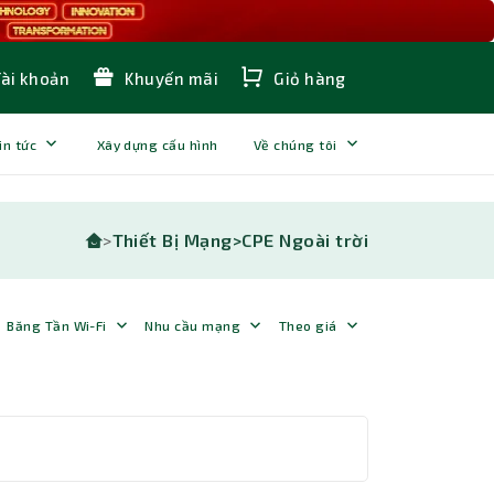
Tài khoản
Khuyến mãi
Giỏ hàng
in tức
Xây dựng cấu hình
Về chúng tôi
>
Thiết Bị Mạng>
CPE Ngoài trời
Băng Tần Wi-Fi
Nhu cầu mạng
Theo giá
Thành Nhân TNC