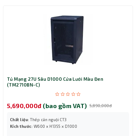
Tủ Mạng 27U Sâu D1000 Cửa Lưới Màu Đen
(TM2710BN-C)
Thiết kế hiện đại, chắc chắn
Dòng sản phẩm này được thiết kế vô cùng hiện đại, cứng
cáp, chắc chắn kết hợp với các khớp kết nối hiện đại dễ
5,690,000đ
(bao gồm VAT)
5,890,000đ
dàng sử dụng. Phần đầu chân của đầu bấm được mạ
vàng chống gỉ và sử dụng bền bỉ theo thời gian.
Chất liệu
: Thép cán nguội CT3
Kích thước
: W600 x H1355 x D1000