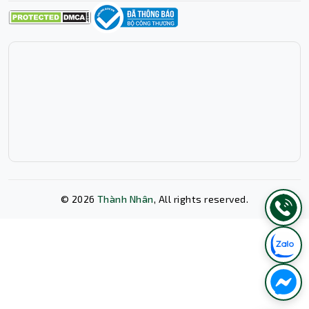
Đi kèm với phụ kiện
Sản phẩm đi kèm với 2 loại vòng cố định dây với đường
kính 7.3mm và 8.5mm, giúp đảm bảo dây chắc chắn và an
toàn. Với vỏ cấu trúc bằng nhựa PP chịu lực tốt, bạn có
thể yên tâm sử dụng sản phẩm trong thời gian dài mà
không lo lắng về sự hỏng hóc.
Thiết kế mạch chân 19+1 của sản phẩm này cũng phù
hợp với loại mạch 14+1, tạo điều kiện linh hoạt cho việc
©
2026
Thành Nhân
, All rights reserved.
sử dụng chuẩn dây HDMI 2.0. Điều này đồng nghĩa với
việc sản phẩm này tương thích ngược với chuẩn HDMI
1.4/1.3, giúp bạn sử dụng linh hoạt và tiện lợi hơn trong
Xóa lịch sử chat?
nhiều trường hợp khác nhau.