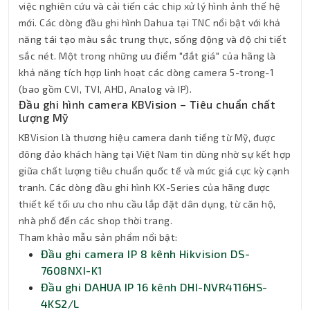
việc nghiên cứu và cải tiến các chip xử lý hình ảnh thế hệ
mới. Các dòng đầu ghi hình Dahua tại TNC nổi bật với khả
năng tái tạo màu sắc trung thực, sống động và độ chi tiết
sắc nét. Một trong những ưu điểm "đắt giá" của hãng là
khả năng tích hợp linh hoạt các dòng camera 5-trong-1
(bao gồm CVI, TVI, AHD, Analog và IP).
Đầu ghi hình camera KBVision – Tiêu chuẩn chất
lượng Mỹ
KBVision là thương hiệu camera danh tiếng từ Mỹ, được
đông đảo khách hàng tại Việt Nam tin dùng nhờ sự kết hợp
giữa chất lượng tiêu chuẩn quốc tế và mức giá cực kỳ cạnh
tranh. Các dòng đầu ghi hình KX-Series của hãng được
thiết kế tối ưu cho nhu cầu lắp đặt dân dụng, từ căn hộ,
nhà phố đến các shop thời trang.
Tham khảo mẫu sản phẩm nổi bật:
Đầu ghi camera IP 8 kênh Hikvision DS-
7608NXI-K1
Đầu ghi DAHUA IP 16 kênh DHI-NVR4116HS-
4KS2/L