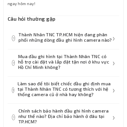
ngay hôm nay!
Câu hỏi thường gặp
Thành Nhân TNC TP.HCM hiện đang phân
?
❯
phối những dòng đầu ghi hình camera nào?
Thành Nhân TNC tự hào là đại lý phân phối
Mua đầu ghi hình tại Thành Nhân TNC có
chính hãng các dòng đầu ghi hình Analog
hỗ trợ cài đặt và lắp đặt tận nơi ở khu vực
?
❯
(DVR) và đầu ghi hình mạng IP (NVR) từ
Hồ Chí Minh không?
các thương hiệu an ninh hàng đầu như
Có. Đối với khách hàng tại khu vực TP.HCM,
Hikvision, Dahua, KBVision, Uniview... Quý
Làm sao để tôi biết chiếc đầu ghi định mua
Thành Nhân TNC cung cấp dịch vụ hỗ trợ
khách có thể ghé trực tiếp showroom của
tại Thành Nhân TNC có tương thích với hệ
?
❯
cấu hình sẵn đầu ghi (cài đặt ổ cứng, thiết
thống camera cũ ở nhà hay không?
chúng tôi tại trung tâm Quận 1, TP.HCM để
lập mạng xem qua điện thoại) miễn phí
được tư vấn trực tiếp hoặc đặt hàng nhanh
Rất đơn giản! Quý khách chỉ cần liên hệ
trước khi giao. Ngoài ra, nếu bạn cần,
qua website.
Chính sách bảo hành đầu ghi hình camera
Hotline của Thành Nhân TNC hoặc nhắn tin
chúng tôi có đội ngũ kỹ thuật viên dày dặn
như thế nào? Địa chỉ bảo hành ở đâu tại
?
❯
trực tiếp qua Fanpage/Zalo. Đội ngũ
TP.HCM?
kinh nghiệm sẵn sàng đến tận nơi khảo sát