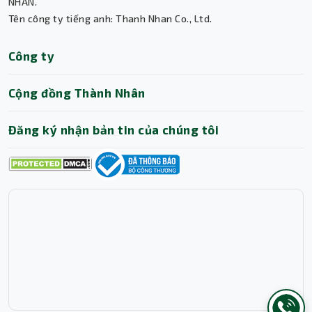
Thành Nhân TNC
NHÂN.
suốt nhờ quy trình hỗ trợ chuyên nghiệp
Tên công ty tiếng anh: Thanh Nhan Co., Ltd.
Trợ lý AI • Phản hồi tức thì
này.
Công ty
Cộng đồng Thành Nhân
Đăng ký nhận bản tin của chúng tôi