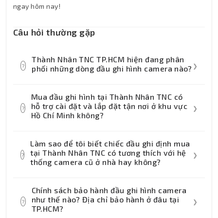
ngay hôm nay!
Câu hỏi thường gặp
Thành Nhân TNC TP.HCM hiện đang phân
?
❯
phối những dòng đầu ghi hình camera nào?
Thành Nhân TNC tự hào là đại lý phân phối
Mua đầu ghi hình tại Thành Nhân TNC có
chính hãng các dòng đầu ghi hình Analog
hỗ trợ cài đặt và lắp đặt tận nơi ở khu vực
?
❯
(DVR) và đầu ghi hình mạng IP (NVR) từ
Hồ Chí Minh không?
các thương hiệu an ninh hàng đầu như
Có. Đối với khách hàng tại khu vực TP.HCM,
Hikvision, Dahua, KBVision, Uniview... Quý
Làm sao để tôi biết chiếc đầu ghi định mua
Thành Nhân TNC cung cấp dịch vụ hỗ trợ
khách có thể ghé trực tiếp showroom của
tại Thành Nhân TNC có tương thích với hệ
?
❯
cấu hình sẵn đầu ghi (cài đặt ổ cứng, thiết
thống camera cũ ở nhà hay không?
chúng tôi tại trung tâm Quận 1, TP.HCM để
lập mạng xem qua điện thoại) miễn phí
được tư vấn trực tiếp hoặc đặt hàng nhanh
Rất đơn giản! Quý khách chỉ cần liên hệ
trước khi giao. Ngoài ra, nếu bạn cần,
qua website.
Chính sách bảo hành đầu ghi hình camera
Hotline của Thành Nhân TNC hoặc nhắn tin
chúng tôi có đội ngũ kỹ thuật viên dày dặn
như thế nào? Địa chỉ bảo hành ở đâu tại
?
❯
trực tiếp qua Fanpage/Zalo. Đội ngũ
TP.HCM?
kinh nghiệm sẵn sàng đến tận nơi khảo sát