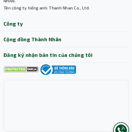
Thành Nhân TNC
NHÂN.
suốt nhờ quy trình hỗ trợ chuyên nghiệp
Tên công ty tiếng anh: Thanh Nhan Co., Ltd.
Trợ lý AI • Phản hồi tức thì
này.
Công ty
Cộng đồng Thành Nhân
Đăng ký nhận bản tin của chúng tôi