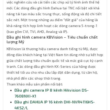
việc nghiên cứu và cải tiến các chip xử lý hình ảnh thế hệ
mới. Các dòng đầu ghi hình Dahua tại TNC nổi bật với khả
năng tái tạo màu sắc trung thực, sống động và độ chi tiết
sắc nét. Một trong những ưu điểm "đắt giá" của hãng là
khả năng tích hợp linh hoạt các dòng camera 5-trong-1
(bao gồm CVI, TVI, AHD, Analog và IP).
Đầu ghi hình camera KBVision – Tiêu chuẩn chất
lượng Mỹ
KBVision là thương hiệu camera danh tiếng từ Mỹ, được
đông đảo khách hàng tại Việt Nam tin dùng nhờ sự kết hợp
giữa chất lượng tiêu chuẩn quốc tế và mức giá cực kỳ cạnh
tranh. Các dòng đầu ghi hình KX-Series của hãng được
thiết kế tối ưu cho nhu cầu lắp đặt dân dụng, từ căn hộ,
nhà phố đến các shop thời trang.
Tham khảo mẫu sản phẩm nổi bật:
Đầu ghi camera IP 8 kênh Hikvision DS-
7608NXI-K1
Đầu ghi DAHUA IP 16 kênh DHI-NVR4116HS-
4KS2/L