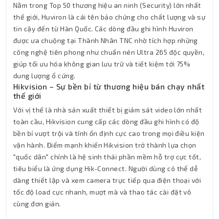
Nằm trong Top 50 thương hiệu an ninh (Security) lớn nhất
thế giới, Huviron là cái tên bảo chứng cho chất lượng và sự
tin cậy đến từ Hàn Quốc. Các dòng đầu ghi hình Huviron
được ưa chuộng tại Thành Nhân TNC nhờ tích hợp những
công nghệ tiên phong như chuẩn nén Ultra 265 độc quyền,
giúp tối ưu hóa không gian lưu trữ và tiết kiệm tới 75%
dung lượng ổ cứng.
Hikvision – Sự bền bỉ từ thương hiệu bán chạy nhất
thế giới
Với vị thế là nhà sản xuất thiết bị giám sát video lớn nhất
toàn cầu, Hikvision cung cấp các dòng đầu ghi hình có độ
bền bỉ vượt trội và tính ổn định cực cao trong mọi điều kiện
vận hành. Điểm mạnh khiến Hikvision trở thành lựa chọn
"quốc dân" chính là hệ sinh thái phần mềm hỗ trợ cực tốt,
tiêu biểu là ứng dụng Hik-Connect. Người dùng có thể dễ
dàng thiết lập và xem camera trực tiếp qua điện thoại với
tốc độ load cực nhanh, mượt mà và thao tác cài đặt vô
cùng đơn giản.