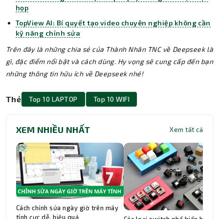
họp
TopView AI: Bí quyết tạo video chuyên nghiệp không cần
kỹ năng chỉnh sửa
Trên đây là những chia sẻ của Thành Nhân TNC về Deepseek là
gì, đặc điểm nổi bật và cách dùng. Hy vọng sẽ cung cấp đến bạn
những thông tin hữu ích về Deepseek nhé!
Thẻ
Top 10 LAPTOP
Top 10 WIFI
XEM NHIỀU NHẤT
Xem tất cả
Cách chỉnh sửa ngày giờ trên máy
tính cực dễ, hiệu quả