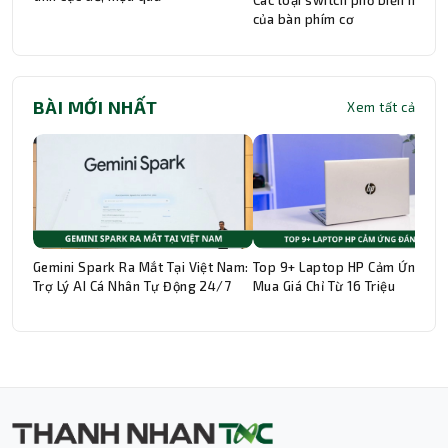
Các loại switch phổ biến hiện n
của bàn phím cơ
BÀI MỚI NHẤT
Xem tất cả
Gemini Spark Ra Mắt Tại Việt Nam:
Top 9+ Laptop HP Cảm Ứng Đá
Trợ Lý AI Cá Nhân Tự Động 24/7
Mua Giá Chỉ Từ 16 Triệu
Thành Nhân TNC
Trợ lý AI • Phản hồi tức thì