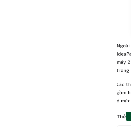
Ngoài
IdeaPa
máy 2 
trong 
Các t
gồm ha
ở mức 
Thẻ