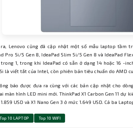
 ra, Lenovo cũng đã cập nhật một số mẫu laptop tầm t
d Pro 5i/5 Gen 8, IdeaPad Slim 5i/5 Gen 8 và IdeaPad Fl
trong 1, trong khi IdeaPad có sẵn ở dạng 14 hoặc 16 -inch
5i là viết tắt của Intel, còn phiên bản tiêu chuẩn do AMD c
hông báo được đưa ra cùng với các bản cập nhật cho dòn
i màn hình LED mini mới. ThinkPad X1 Carbon Gen 11 dự kiến
1.859 USD và X1 Nano Gen 3 ở mức 1.649 USD. Cả ba Laptop
Top 10 LAPTOP
Top 10 WIFI