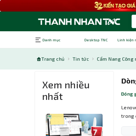
Danh mục
Desktop TNC
Linh kiện
Trang chủ
Tin tức
Cẩm Nang Công 
Dòn
Xem nhiều
nhất
Đóng g
Lenovo
trong 