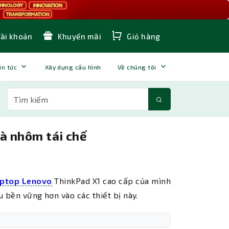
Tài khoản
Khuyến mãi
Giỏ hàng
in tức
Xây dựng cấu hình
Về chúng tôi
à nhôm tái chế
ptop Lenovo
ThinkPad X1 cao cấp của mình
u bền vững hơn vào các thiết bị này.