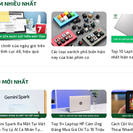
M NHIỀU NHẤT
 chỉnh sửa ngày giờ trên
Top 10 Lapt
tính cực dễ, hiệu quả
Các loại switch phổ biến hiện
nhất hiện n
nay của bàn phím cơ
I MỚI NHẤT
ni Spark Ra Mắt Tại Việt
Top 9+ Laptop HP Cảm Ứng
Cách Cắt Vi
 Trợ Lý AI Cá Nhân Tự
Đáng Mua Giá Chỉ Từ 16 Triệu
Thoại Nhanh