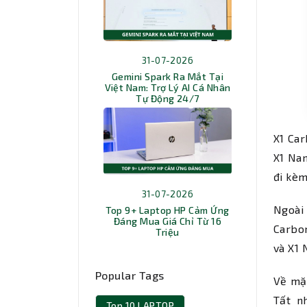
31-07-2026
Gemini Spark Ra Mắt Tại
Việt Nam: Trợ Lý AI Cá Nhân
Tự Động 24/7
X1 Car
X1 Nan
đi kèm
31-07-2026
Ngoài
Top 9+ Laptop HP Cảm Ứng
Đáng Mua Giá Chỉ Từ 16
Carbon
Triệu
và X1 
Popular Tags
Về mặt
Tất n
Top 10 LAPTOP