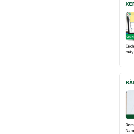
XE
Cách
máy 
BÀ
Gemi
Nam: