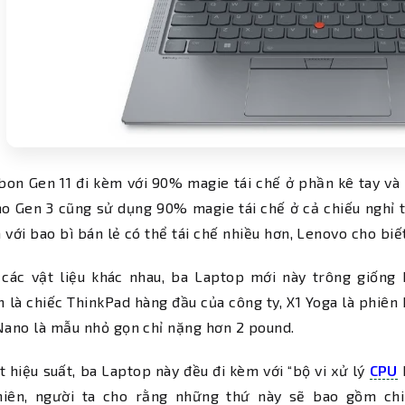
bon Gen 11 đi kèm với 90% magie tái chế ở phần kê tay và
o Gen 3 cũng sử dụng 90% magie tái chế ở cả chiếu nghỉ t
 với bao bì bán lẻ có thể tái chế nhiều hơn, Lenovo cho biế
 các vật liệu khác nhau, ba Laptop mới này trông giống 
 là chiếc ThinkPad hàng đầu của công ty, X1 Yoga là phiê
Nano là mẫu nhỏ gọn chỉ nặng hơn 2 pound.
 hiệu suất, ba Laptop này đều đi kèm với “bộ vi xử lý
CPU
I
hiên, người ta cho rằng những thứ này sẽ bao gồm chi