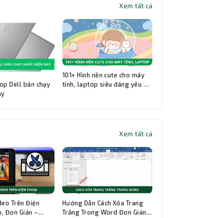
Xem tất cả
101+ Hình nền cute cho máy
op Dell bán chạy
tính, laptop siêu đáng yêu và
ay
đẹp nhất
Xem tất cả
Thành Nhân TNC
Trợ lý AI • Phản hồi tức thì
deo Trên Điện
Hướng Dẫn Cách Xóa Trang
, Đơn Giản –
Trắng Trong Word Đơn Giản,