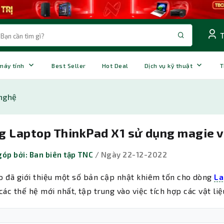
 máy tính
Best Seller
Hot Deal
Dịch vụ kỹ thuật
T
nghệ
g Laptop ThinkPad X1 sử dụng magie v
óp bởi: Ban biên tập TNC
/ Ngày 22-12-2022
 đã giới thiệu một số bản cập nhật khiêm tốn cho dòng
La
các thế hệ mới nhất, tập trung vào việc tích hợp các vật liệ