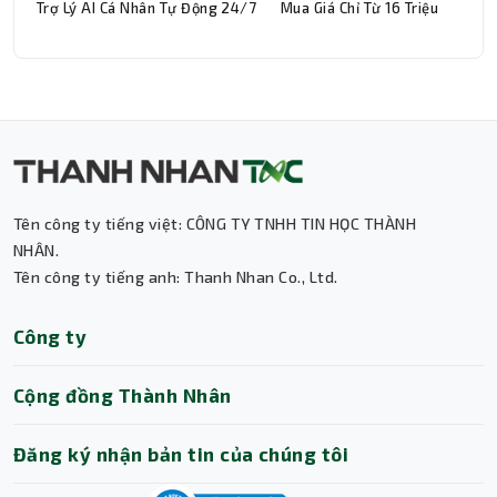
Trợ Lý AI Cá Nhân Tự Động 24/7
Mua Giá Chỉ Từ 16 Triệu
Tên công ty tiếng việt: CÔNG TY TNHH TIN HỌC THÀNH
Thành Nhân TNC
NHÂN.
Tên công ty tiếng anh: Thanh Nhan Co., Ltd.
Trợ lý AI • Phản hồi tức thì
Công ty
Cộng đồng Thành Nhân
Đăng ký nhận bản tin của chúng tôi