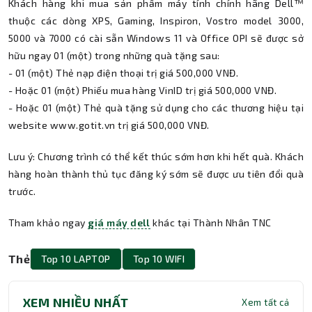
Khách hàng khi mua sản phẩm máy tính chính hãng Dell™
thuộc các dòng XPS, Gaming, Inspiron, Vostro model 3000,
5000 và 7000 có cài sẵn Windows 11 và Office OPI sẽ được sở
hữu ngay 01 (một) trong những quà tặng sau:
- 01 (một) Thẻ nạp điện thoại trị giá 500,000 VNĐ.
- Hoặc 01 (một) Phiếu mua hàng VinID trị giá 500,000 VNĐ.
- Hoặc 01 (một) Thẻ quà tặng sử dụng cho các thương hiệu tại
website www.gotit.vn trị giá 500,000 VNĐ.
Lưu ý: Chương trình có thể kết thúc sớm hơn khi hết quà. Khách
hàng hoàn thành thủ tục đăng ký sớm sẽ được ưu tiên đổi quà
trước.
Tham khảo ngay
giá máy dell
khác tại Thành Nhân TNC
Thẻ
Top 10 LAPTOP
Top 10 WIFI
XEM NHIỀU NHẤT
Xem tất cả