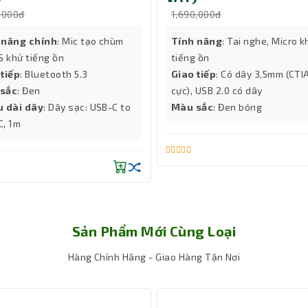
,000đ
1,690,000đ
 năng chính
: Mic tạo chùm
Tính năng
: Tai nghe, Micro k
 khử tiếng ồn
tiếng ồn
 tiếp
: Bluetooth 5.3
Giao tiếp
: Có dây 3,5mm (CTI
sắc
: Đen
cực), USB 2.0 có dây
u dài dây
: Dây sạc: USB-C to
Màu sắc
: Đen bóng
C, 1m
Sản Phẩm Mới Cùng Loại
Hàng Chính Hãng - Giao Hàng Tận Nơi