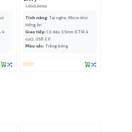
1,690,000đ
1,690,000đ
hử
Tính năng
: Tai nghe, Micro khử
Tính năng
tiếng ồn
tiếng ồn
A 4
Giao tiếp
: Có dây 3,5mm (CTIA 4
Giao tiếp
:
cực), USB 2.0
cực), USB 2
Màu sắc
: Trắng bóng
Màu sắc
: 