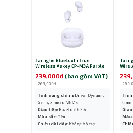
rue
Tai nghe Bluetooth True
Tai n
3A White
Wireless Aukey EP-M3A Purple
Wirel
gồm VAT)
239,000đ
(bao gồm VAT)
239
269,000đ
269,
ver Dynamic
Tính năng chính
: Driver Dynamic
Tính
6 mm, 2 micro MEMS
6 mm
4
Giao tiếp
: Bluetooth 5.4
Giao
Màu sắc
: Tím
Màu 
̃ trợ
Chiều dài dây
: Không hỗ trợ
Chiề