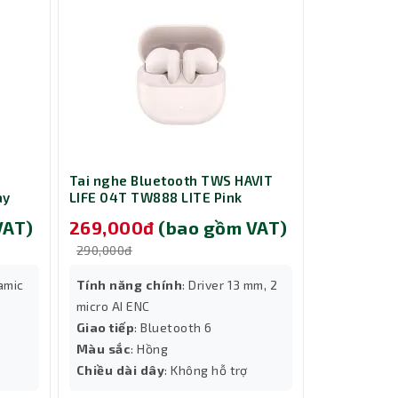
Tai nghe Bluetooth TWS HAVIT
Tai nghe B
ay
LIFE 04T TW888 LITE Pink
LIFE 04T T
VAT)
269,000đ
(bao gồm VAT)
269,00
290,000đ
290,000đ
namic
Tính năng chính
: Driver 13 mm, 2
Tính năng
micro AI ENC
micro AI EN
Giao tiếp
: Bluetooth 6
Giao tiếp
:
Thành Nhân TNC
Màu sắc
: Hồng
Màu sắc
: 
Trợ lý AI • Phản hồi tức thì
Chiều dài dây
: Không hỗ trợ
Chiều dài 
micro AI EN