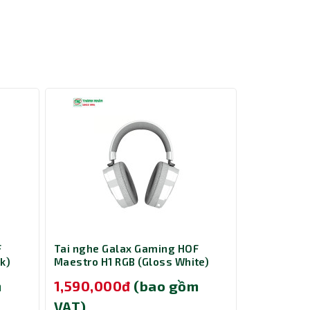
F
Tai nghe Galax Gaming HOF
Tai nghe G
k)
Maestro H1 RGB (Gloss White)
Maestro H1
m
1,590,000đ
(bao gồm
1,590,0
VAT)
VAT)