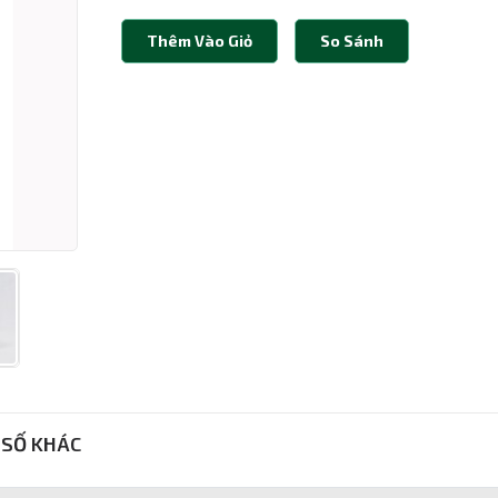
Thêm Vào Giỏ
So Sánh
SỐ KHÁC