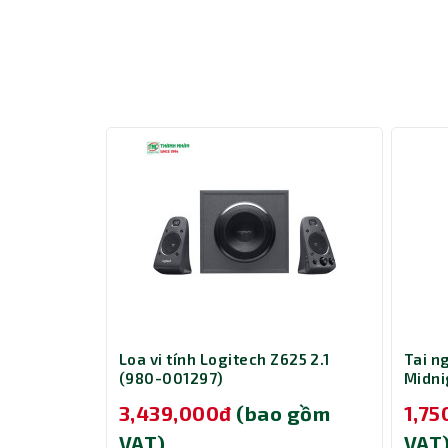
eak2 55 MS
Loa vi tính Logitech Z625 2.1
Tai n
(980-001297)
Midni
Teams
 gồm
3,439,000đ
(bao gồm
1,7
VAT)
VAT