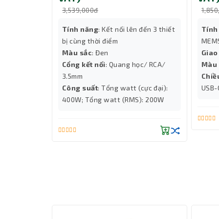
3,539,000đ
1,850
...
Tính năng
: Kết nối lên đến 3 thiết
Tính
era
bị cùng thời điểm
MEMS
Màu sắc
: Đen
Giao
Cổng kết nối
: Quang học/ RCA/
Màu 
3.5mm
Chiề
Công suất
: Tổng watt (cực đại):
USB-
400W; Tổng watt (RMS): 200W