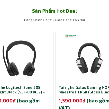
Sản Phẩm Hot Deal
Hàng Chính Hãng - Giao Hàng Tận Nơi
ghe Logitech Zone 305
Tai nghe Galax Gaming HO
ght Black (981-001459) -
Maestro H1 RGB (Gloss Blac
 version native Bluetooth
50,000đ
(bao gồm
1,590,000đ
(bao gồ
)
VAT)