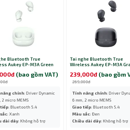
ghe Bluetooth True
Tai nghe Bluetooth True
ess Aukey EP-M3A Green
Wireless Aukey EP-M3A Gr
,000đ
(bao gồm VAT)
239,000đ
(bao gồm 
000đ
269,000đ
 năng chính
: Driver Dynamic
Tính năng chính
: Driver Dy
, 2 micro MEMS
6 mm, 2 micro MEMS
 tiếp
: Bluetooth 5.4
Giao tiếp
: Bluetooth 5.4
sắc
: Xanh
Màu sắc
: Đen
u dài dây
: Không hỗ trợ
Chiều dài dây
: Không hỗ trợ