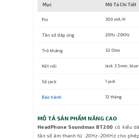
Mục
Mô Tả Chi Tiết
Pin
300 mA/H
Tần số đáp ứng
20Hz-20KHz
Trở kháng
32 Ohm
Kết nối
Jack 3.5mm, blue
Số jack
1 jack
Bảo hành
12 tháng
MÔ TẢ SẢN PHẨM NÂNG CAO
HeadPhone Soundmax BT200
có kiểu dá
tần số âm thanh từ 20Hz-20KHz cho phép