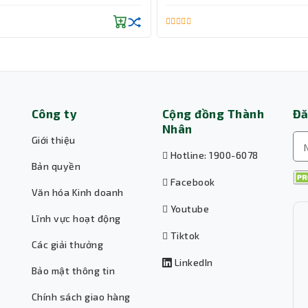
. Sử dụng jack cắm 3.5mm tương thích với nhiều thiết 
n có thể thoải mái nghe nhạc bất cứ nơi đâu
Công ty
Cộng đồng Thành
Đă
Nhân
Giới thiệu
Hotline: 1900-6078
Bản quyền
Facebook
Văn hóa Kinh doanh
Youtube
Lĩnh vực hoạt động
Tiktok
Các giải thưởng
LinkedIn
Bảo mật thông tin
Chính sách giao hàng