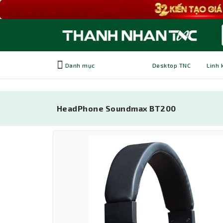
Danh mục
Desktop TNC
Linh 
HeadPhone Soundmax BT200