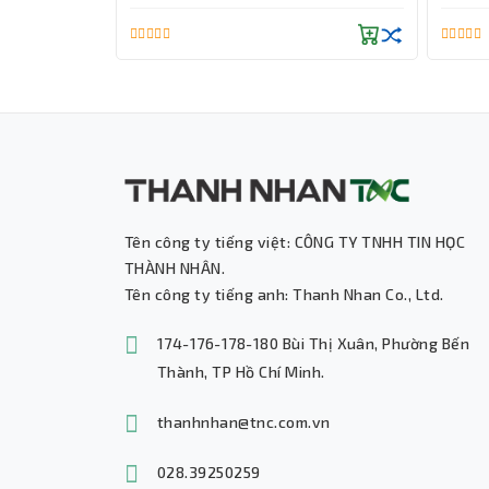
Tai nghe cho âm thanh chuẩn, sống động
động. HeadPhone Soundmax BT100
giúp bạ
Tên công ty tiếng việt: CÔNG TY TNHH TIN HỌC
THÀNH NHÂN.
Tên công ty tiếng anh: Thanh Nhan Co., Ltd.
174-176-178-180 Bùi Thị Xuân, Phường Bến
Thành, TP Hồ Chí Minh.
thanhnhan@tnc.com.vn
028.39250259