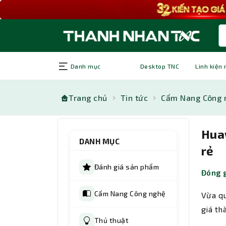
Danh mục
Desktop TNC
Linh kiện
Trang chủ
Tin tức
Cẩm Nang Công 
Hua
DANH MỤC
rẻ
Đánh giá sản phẩm
Đóng g
Cẩm Nang Công nghệ
Vừa qu
giá th
Thủ thuật