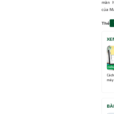
màn h
của Ma
Thẻ
XE
Cách
máy 
BÀ