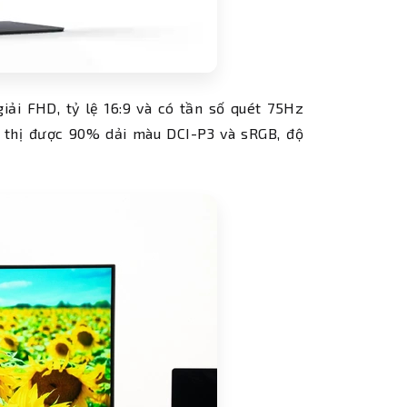
ải FHD, tỷ lệ 16:9 và có tần số quét 75Hz
 thị được 90% dải màu DCI-P3 và sRGB, độ