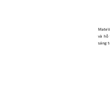
MateV
và hỗ
sáng t