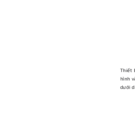
Thiết 
hình v
dưới d