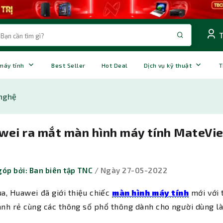
 máy tính
Best Seller
Hot Deal
Dịch vụ kỹ thuật
T
nghệ
wei ra mắt màn hình máy tính MateView
óp bởi: Ban biên tập TNC
/ Ngày 27-05-2022
a, Huawei đã giới thiệu chiếc
màn hình máy tính
mới với 
ành rẻ cùng các thông số phổ thông dành cho người dùng l