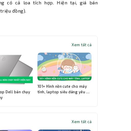
 có cả loa tích hợp. Hiện tại, giá bán
triệu đồng).
Xem tất cả
101+ Hình nền cute cho máy
op Dell bán chạy
tính, laptop siêu đáng yêu và
ay
đẹp nhất
Xem tất cả