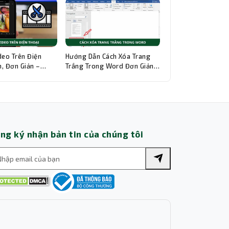
Thành Nhân TNC
Trợ lý AI • Phản hồi tức thì
deo Trên Điện
Hướng Dẫn Cách Xóa Trang
, Đơn Giản –
Trắng Trong Word Đơn Giản,
hi Tiết
Chi Tiết
ng ký nhận bản tin của chúng tôi