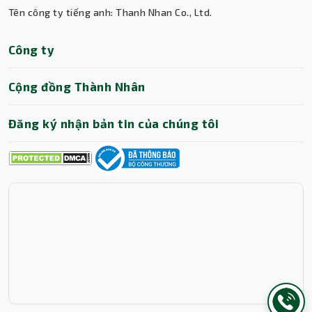
Tên công ty tiếng anh: Thanh Nhan Co., Ltd.
Trợ lý AI • Phản hồi tức thì
Công ty
Cộng đồng Thành Nhân
Đăng ký nhận bản tin của chúng tôi