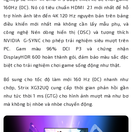
160Hz (OC). Nó có tiêu chuẩn HDMI 2.1 mới nhất để hỗ
trợ hình ảnh lên đến 4K 120 Hz nguyên bản trên bảng
điều khiển mới nhất mà không cần lấy mẫu phụ, và
công nghệ Nén dòng hiển thị (DSC) và tương thích
NVIDIA G-SYNC cho phép trải nghiệm siêu mượt trên
PC. Gam màu 96% DCI P3 và chứng nhận
DisplayHDR 600 hoàn thành gói, đảm bảo màu sắc đặc
biệt cho trải nghiệm chơi game sống động như thật.
Bổ sung cho tốc độ làm mới 160 Hz (OC) nhanh như
chớp, Strix XG32UQ cung cấp thời gian phản hồi gần
như tức thời 1 ms (GTG) cho hình ảnh mượt mà như bơ
mà không bị nhòe và nhòe chuyển động.