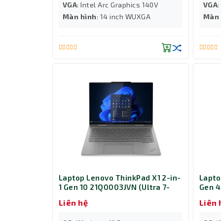
VGA
: Intel Arc Graphics 140V
VGA
Màn hình
: 14 inch WUXGA
Màn 
Laptop Lenovo ThinkPad X1 2-in-
Lapto
1 Gen 10 21Q0003JVN (Ultra 7-
Gen 4
255U/ Ram 32GB/ SSD 1TB/
255H/
Liên hệ
Liên 
Windows 11 Pro/ 3Y/ Xám)
PRO 5
Đen)