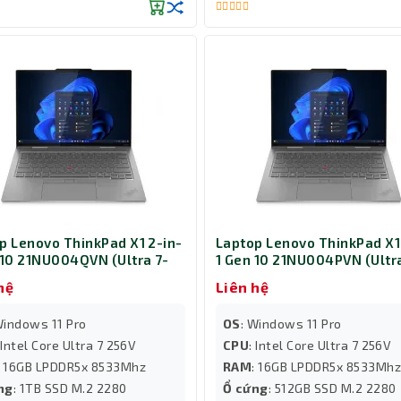
p Lenovo ThinkPad X1 2-in-
Laptop Lenovo ThinkPad X1
 10 21NU004QVN (Ultra 7-
1 Gen 10 21NU004PVN (Ultr
 Ram 16GB/ SSD 1TB/
256V/ Ram 16GB/ SSD 512G
hệ
Liên hệ
ws 11 Pro/ 3Y/ Xám)
Windows 11 Pro/ 3Y/ Xám)
Windows 11 Pro
OS
: Windows 11 Pro
 Intel Core Ultra 7 256V
CPU
: Intel Core Ultra 7 256V
: 16GB LPDDR5x 8533Mhz
RAM
: 16GB LPDDR5x 8533Mh
ng
: 1TB SSD M.2 2280
Ổ cứng
: 512GB SSD M.2 2280