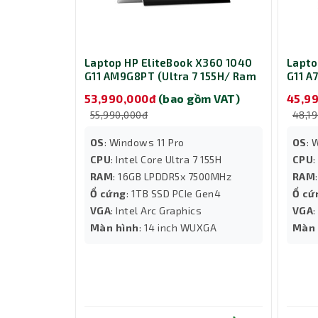
Laptop HP EliteBook X360 1040
Lapto
G11 AM9G8PT (Ultra 7 155H/ Ram
G11 A
16GB/ SSD 1TB/ Touch/ Windows
16GB/
53,990,000đ
(bao gồm VAT)
45,9
11 Pro/ 3Y/ Bạc)
Windo
55,990,000đ
48,1
OS
: Windows 11 Pro
OS
: 
CPU
: Intel Core Ultra 7 155H
CPU
:
RAM
: 16GB LPDDR5x 7500MHz
RAM
Ổ cứng
: 1TB SSD PCIe Gen4
Ổ cứ
VGA
: Intel Arc Graphics
VGA
:
Màn hình
: 14 inch WUXGA
Màn 