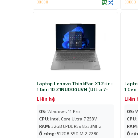
Laptop Lenovo ThinkPad X1 2-in-
Lapto
1 Gen 10 21NU004UVN (Ultra 7-
1 Gen
258V/ Ram 32GB/ SSD 512GB/
256V/
Liên hệ
Liên 
Windows 11 Pro/ 3Y/ Xám)
Windo
OS
: Windows 11 Pro
OS
: 
CPU
: Intel Core Ultra 7 258V
CPU
:
RAM
: 32GB LPDDR5x 8533Mhz
RAM
Ổ cứng
: 512GB SSD M.2 2280
Ổ cứ