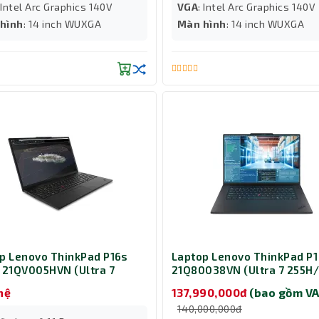
: Intel Arc Graphics 140V
VGA
: Intel Arc Graphics 140V
hình
: 14 inch WUXGA
Màn hình
: 14 inch WUXGA
p Lenovo ThinkPad P16s
Laptop Lenovo ThinkPad P1
 21QV005HVN (Ultra 7
21Q80038VN (Ultra 7 255H
 Ram 32GB/ SSD 1TB/ RTX
64GB/ SSD 1TB/ RTX PRO 2
hệ
137,990,000đ
(bao gồm VA
00/ Windows 11 Pro/ 3Y/
8GB/ Windows 11 Pro/ 2Y/ 
140,000,000đ