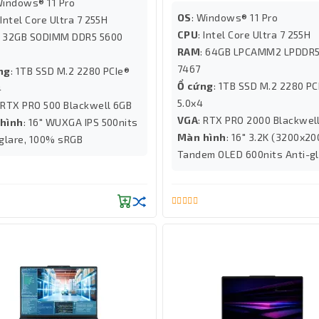
Windows® 11 Pro
OS
: Windows® 11 Pro
 Intel Core Ultra 7 255H
CPU
: Intel Core Ultra 7 255H
: 32GB SODIMM DDR5 5600
RAM
: 64GB LPCAMM2 LPDDR
7467
ng
: 1TB SSD M.2 2280 PCIe®
Ổ cứng
: 1TB SSD M.2 2280 PC
4
5.0x4
: RTX PRO 500 Blackwell 6GB
VGA
: RTX PRO 2000 Blackwel
hình
: 16" WUXGA IPS 500nits
Màn hình
: 16" 3.2K (3200x20
-glare, 100% sRGB
Tandem OLED 600nits Anti-g