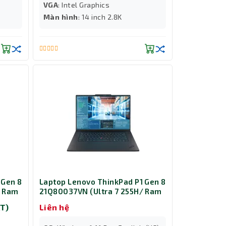
VGA
: Intel Graphics
Màn hình
: 14 inch 2.8K
 Gen 8
Laptop Lenovo ThinkPad P1 Gen 8
/ Ram
21Q80037VN (Ultra 7 255H/ Ram
000
32GB/ SSD 1TB/ RTX PRO 1000
T)
Liên hệ
Đen)
8GB/ Windows 11 Pro/ 2Y/ Đen)