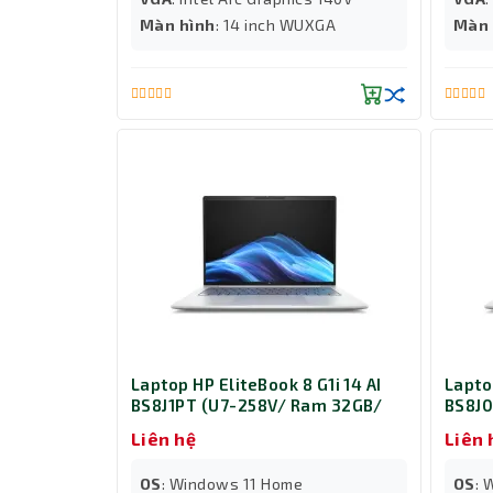
Màn hình
: 14 inch WUXGA
Màn 
Laptop HP EliteBook 8 G1i 14 AI
Lapto
BS8J1PT (U7-258V/ Ram 32GB/
BS8J0
SSD 512GB/ 14 inch Touch/
SSD 5
Liên hệ
Liên 
Windows 11 Home/ 3Y/ Bạc)
Windo
OS
: Windows 11 Home
OS
: 