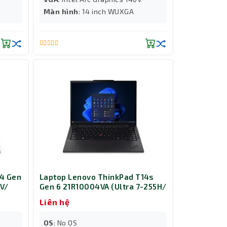
Màn hình
: 14 inch WUXGA
14 Gen
Laptop Lenovo ThinkPad T14s
8V/
Gen 6 21R10004VA (Ultra 7-255H/
ws 11
Ram 32GB/ SSD 512GB/ 3Y/ Đen)
Liên hệ
OS
: No OS