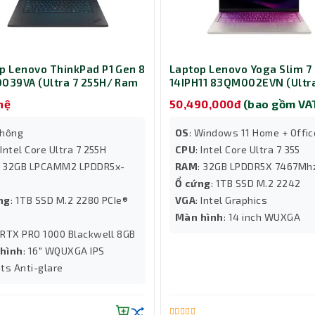
p Lenovo ThinkPad P1 Gen 8
Laptop Lenovo Yoga Slim 7
039VA (Ultra 7 255H/ Ram
14IPH11 83QM002EVN (Ultra
 SSD 1TB/ RTX PRO 1000/
355/ Ram 32GB/ SSD 1TB/ 1
hệ
50,490,000đ
(bao gồm VA
en)
inch/ Windows 11 Home/ Of
3Y/ Trắng kem)
Không
OS
: Windows 11 Home + Offic
 Intel Core Ultra 7 255H
CPU
: Intel Core Ultra 7 355
: 32GB LPCAMM2 LPDDR5x-
RAM
: 32GB LPDDR5X 7467Mh
Ổ cứng
: 1TB SSD M.2 2242
ng
: 1TB SSD M.2 2280 PCIe®
VGA
: Intel Graphics
4
Màn hình
: 14 inch WUXGA
: RTX PRO 1000 Blackwell 8GB
hình
: 16" WQUXGA IPS
ts Anti-glare