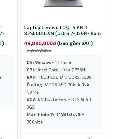
1
Laptop Lenovo LOQ 15IPH11
7-
83SL000LVN (Ultra 7-356H/ Ram
4 inch
16GB/ SSD 512GB/ RTX 5060
T)
49,890,000đ
(bao gồm VAT)
8GB/ Windows 11 Home/ 2Y/
51,990,000đ
Xám)
OS
: Windows 11 Home
CPU
: Intel Core Ultra 7 356H
z
RAM
: 16GB SODIMM DDR5-5600
Ổ cứng
: 512GB SSD PCIe 4.0x4
NVMe
VGA
: NVIDIA GeForce RTX 5060
8GB
Màn hình
: 15.3" WUXGA IPS
300nits