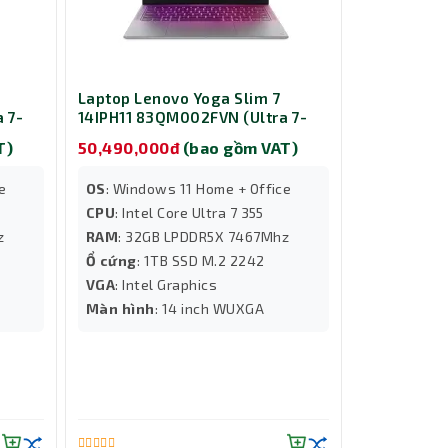
Laptop Lenovo Yoga Slim 7
 7-
14IPH11 83QM002FVN (Ultra 7-
4
355/ Ram 32GB/ SSD 1TB/ 14
T)
50,490,000đ
(bao gồm VAT)
fice/
inch/ Windows 11 Home/ Office/
3Y/ Xám)
e
OS
: Windows 11 Home + Office
CPU
: Intel Core Ultra 7 355
z
RAM
: 32GB LPDDR5X 7467Mhz
Ổ cứng
: 1TB SSD M.2 2242
VGA
: Intel Graphics
Màn hình
: 14 inch WUXGA