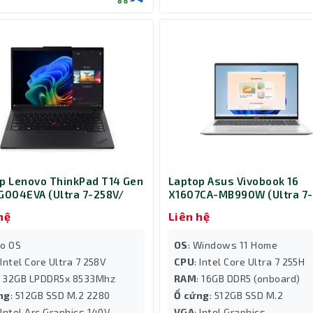
p Lenovo ThinkPad T14 Gen
Laptop Asus Vivobook 16
G004EVA (Ultra 7-258V/
X1607CA-MB990W (Ultra 7-
2GB/ SSD 512GB/ 3Y/ Đen)
255H/ Ram 16GB/ SSD 512G
hệ
Liên hệ
Windows 11 Home/ 2Y/ Bạc
No OS
OS
: Windows 11 Home
 Intel Core Ultra 7 258V
CPU
: Intel Core Ultra 7 255H
: 32GB LPDDR5x 8533Mhz
RAM
: 16GB DDR5 (onboard)
ng
: 512GB SSD M.2 2280
Ổ cứng
: 512GB SSD M.2
: Intel Arc Graphics 140V
VGA
: Intel Graphics