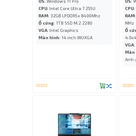
OS
: Windows 11 Pro
OS
: 
CPU
: Intel Core Ultra 7 255U
CPU
:
RAM
: 32GB LPDDR5x 8400Mhz
RAM
Ổ cứng
: 1TB SSD M.2 2280
MHz
VGA
: Intel Graphics
Ổ cứ
Màn hình
: 14 inch WUXGA
4.0x
VGA
Màn 
Anti