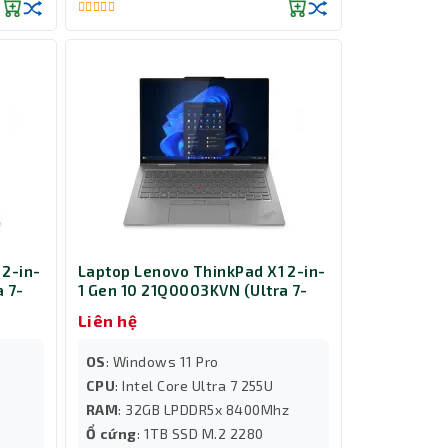
 2-in-
Laptop Lenovo ThinkPad X1 2-in-
a 7-
1 Gen 10 21Q0003KVN (Ultra 7-
B/
255U/ Ram 32GB/ SSD 1TB/
Liên hệ
Windows 11 Pro/ 3Y/ Xám)
OS
: Windows 11 Pro
CPU
: Intel Core Ultra 7 255U
z
RAM
: 32GB LPDDR5x 8400Mhz
Ổ cứng
: 1TB SSD M.2 2280