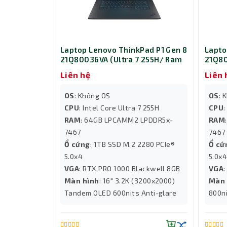
Laptop Lenovo ThinkPad P1 Gen 8
Lapto
21Q80036VA (Ultra 7 255H/ Ram
21Q80
64GB/ SSD 1TB/ RTX PRO 2000
32GB/
Liên hệ
Liên 
8GB/ 2Y/ Đen)
2Y/ Đ
OS
: Không OS
OS
: 
CPU
: Intel Core Ultra 7 255H
CPU
:
RAM
: 64GB LPCAMM2 LPDDR5x-
RAM
7467
7467
Ổ cứng
: 1TB SSD M.2 2280 PCIe®
Ổ cứ
5.0x4
5.0x
VGA
: RTX PRO 1000 Blackwell 8GB
VGA
Màn hình
: 16" 3.2K (3200x2000)
Màn 
Tandem OLED 600nits Anti-glare
800ni