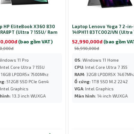
p HP EliteBook X360 830
Laptop Lenovo Yoga 7 2-in-
7RA8PT (Ultra 7 155U/ Ram
14IPH11 83TC002JVN (Ultra 
 SSD 512GB/ Touch/
355/ Ram 32GB/ SSD 1TB/ 1
90,000đ
(bao gồm VAT)
52,990,000đ
(bao gồm VA
ws 11 Pro/ 3Y/ Bạc)
Touch/ Windows 11 Home/
90,000đ
56,990,000đ
Office/ 3Y/ Xám)
Windows 11 Pro
OS
: Windows 11 Home
 Intel Core Ultra 7 155U
CPU
: Intel Core Ultra 7 355
: 16GB LPDDR5x 7500Mhz
RAM
: 32GB LPDDR5X 7467Mh
ng
: 512GB SSD PCIe Gen4
Ổ cứng
: 1TB SSD M.2 2242
 Intel Graphics
VGA
: Intel Graphics
hình
: 13.3 inch WUXGA
Màn hình
: 14 inch WUXGA