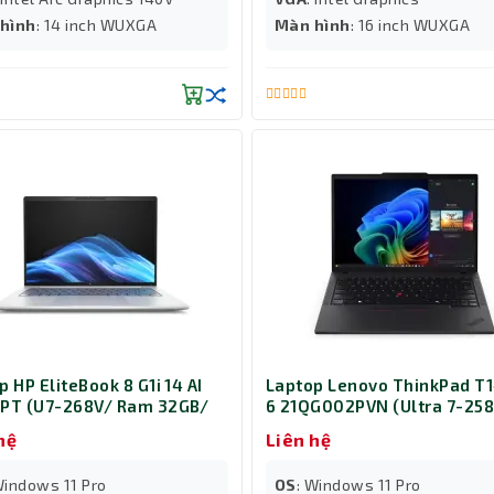
hình
: 14 inch WUXGA
Màn hình
: 16 inch WUXGA
p HP EliteBook 8 G1i 14 AI
Laptop Lenovo ThinkPad T
PT (U7-268V/ Ram 32GB/
6 21QG002PVN (Ultra 7-25
12GB/ 14 inch Touch/
Ram 32GB/ SSD 1TB/ Windo
hệ
Liên hệ
ws 11 Pro/ 3Y/ Bạc)
Pro/ 3Y/ Đen)
Windows 11 Pro
OS
: Windows 11 Pro