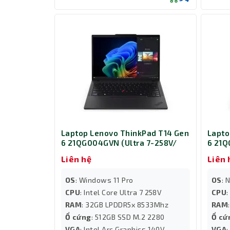
Laptop Lenovo ThinkPad T14 Gen
Lapto
6 21QG004GVN (Ultra 7-258V/
6 21Q
Ram 32GB/ SSD 512GB/ Windows
Ram 3
Liên hệ
Liên 
11 Pro/ 3Y/ Đen)
OS
: Windows 11 Pro
OS
: 
CPU
: Intel Core Ultra 7 258V
CPU
:
RAM
: 32GB LPDDR5x 8533Mhz
RAM
Ổ cứng
: 512GB SSD M.2 2280
Ổ cứ
VGA
: Intel Arc Graphics 140V
VGA