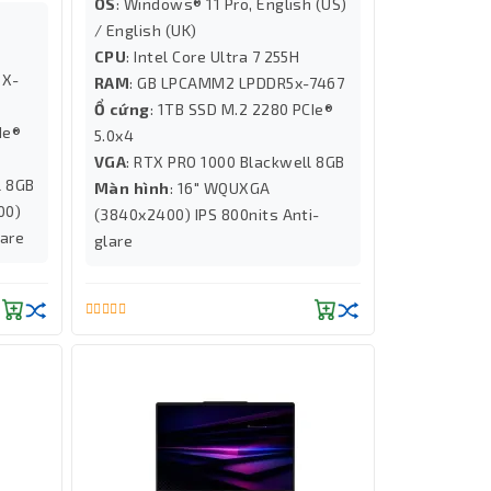
OS
: Windows® 11 Pro, English (US)
/ English (UK)
CPU
: Intel Core Ultra 7 255H
5X-
RAM
: GB LPCAMM2 LPDDR5x-7467
Ổ cứng
: 1TB SSD M.2 2280 PCIe®
Ie®
5.0x4
VGA
: RTX PRO 1000 Blackwell 8GB
l 8GB
Màn hình
: 16" WQUXGA
00)
(3840x2400) IPS 800nits Anti-
lare
glare