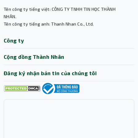
Tên công ty tiếng việt: CÔNG TY TNHH TIN HỌC THÀNH
Thành Nhân TNC
NHÂN.
Tên công ty tiếng anh: Thanh Nhan Co., Ltd.
Trợ lý AI • Phản hồi tức thì
Công ty
Cộng đồng Thành Nhân
Đăng ký nhận bản tin của chúng tôi