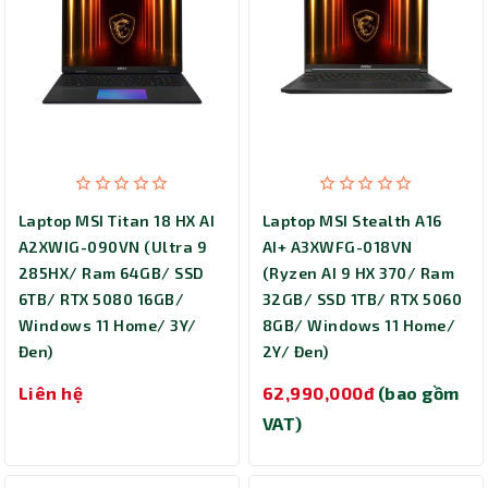
Laptop MSI Titan 18 HX AI
Laptop MSI Stealth A16
A2XWIG-090VN (Ultra 9
AI+ A3XWFG-018VN
285HX/ Ram 64GB/ SSD
(Ryzen AI 9 HX 370/ Ram
6TB/ RTX 5080 16GB/
32GB/ SSD 1TB/ RTX 5060
Windows 11 Home/ 3Y/
8GB/ Windows 11 Home/
Đen)
2Y/ Đen)
Liên hệ
62,990,000đ
(bao gồm
VAT)