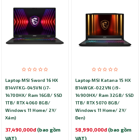
Laptop MSI Sword 16 HX
Laptop MSI Katana 15 HX
B14VFKG-045VN (i7-
B14WGK-022VN (i9-
14700HX/ Ram 16GB/ SSD
14900HX/ Ram 32GB/ SSD
1TB/ RTX 4060 8GB/
1TB/ RTX 5070 8GB/
Windows 11 Home/ 2Y/
Windows 11 Home/ 2Y/
Xám)
Đen)
37,490,000đ
(bao gồm
58,990,000đ
(bao gồm
VAT)
VAT)