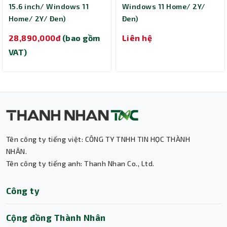
15.6 inch/ Windows 11
Windows 11 Home/ 2Y/
Home/ 2Y/ Đen)
Đen)
28,890,000đ
(bao gồm
Liên hệ
VAT)
Tên công ty tiếng việt: CÔNG TY TNHH TIN HỌC THÀNH
Thành Nhân TNC
NHÂN.
Tên công ty tiếng anh: Thanh Nhan Co., Ltd.
Trợ lý AI • Phản hồi tức thì
Công ty
Cộng đồng Thành Nhân