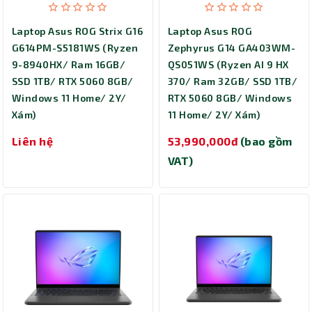
Laptop Asus ROG Strix G16
Laptop Asus ROG
G614PM-S5181WS (Ryzen
Zephyrus G14 GA403WM-
9-8940HX/ Ram 16GB/
QS051WS (Ryzen AI 9 HX
SSD 1TB/ RTX 5060 8GB/
370/ Ram 32GB/ SSD 1TB/
Windows 11 Home/ 2Y/
RTX 5060 8GB/ Windows
Xám)
11 Home/ 2Y/ Xám)
Liên hệ
53,990,000đ
(bao gồm
VAT)