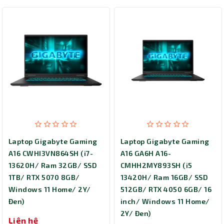
Laptop Gigabyte Gaming
Laptop Gigabyte Gaming
A16 CWHI3VN864SH (i7-
A16 GA6H A16-
13620H/ Ram 32GB/ SSD
CMHH2MY893SH (i5
1TB/ RTX 5070 8GB/
13420H/ Ram 16GB/ SSD
Windows 11 Home/ 2Y/
512GB/ RTX 4050 6GB/ 16
Đen)
inch/ Windows 11 Home/
2Y/ Đen)
Liên hệ