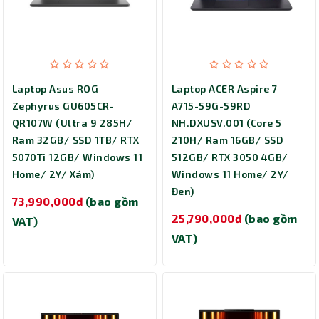
Laptop Asus ROG
Laptop ACER Aspire 7
Zephyrus GU605CR-
A715-59G-59RD
QR107W (Ultra 9 285H/
NH.DXUSV.001 (Core 5
Ram 32GB/ SSD 1TB/ RTX
210H/ Ram 16GB/ SSD
5070Ti 12GB/ Windows 11
512GB/ RTX 3050 4GB/
Home/ 2Y/ Xám)
Windows 11 Home/ 2Y/
Đen)
73,990,000đ
(bao gồm
25,790,000đ
(bao gồm
VAT)
VAT)