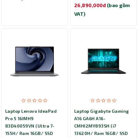
26,890,000đ
(bao gồm
VAT)
Laptop Lenovo IdeaPad
Laptop Gigabyte Gaming
Pro 5 16IMH9
A16 GA6H A16-
83D40059VN (Ultra 7-
CMHI2MY893SH (i7
155H/ Ram 16GB/ SSD
13620H/ Ram 16GB/ SSD