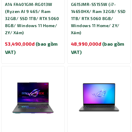
A14 FA401GM-RG013W
G615JMR-S5155W (i7-
(Ryzen AI 9 465/ Ram
14650HX/ Ram 32GB/ SSD
32GB/ SSD 1TB/ RTX 5060
1TB/ RTX 5060 8GB/
8GB/ Windows 11 Home/
Windows 11 Home/ 2Y/
2Y/ Xám)
Xám)
53,490,000đ
(bao gồm
48,990,000đ
(bao gồm
VAT)
VAT)