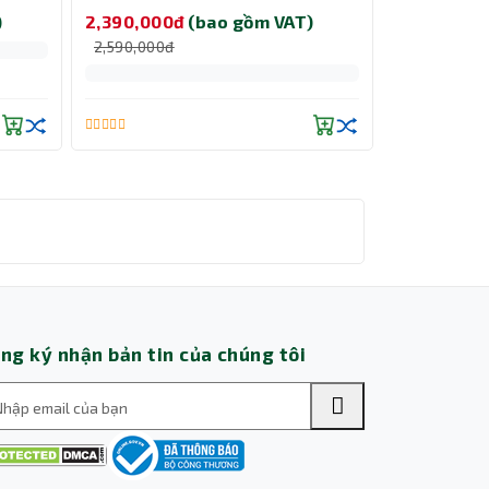
)
2,390,000đ
(bao gồm VAT)
2,590,000đ
Thành Nhân TNC
Trợ lý AI • Phản hồi tức thì
ng ký nhận bản tin của chúng tôi