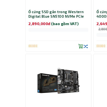
Ổ cứng SSD gắn trong Western
Ổ cứn
Digital Blue SN5100 NVMe PCIe
4000E
Gen4 500GB WDS500G5B0E
500G
2,890,000đ
(bao gồm VAT)
2,64
2,80