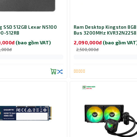
g SSD 512GB Lexar NS100
Ram Desktop Kingston 8GB
00-512RB
Bus 3200MHz KVR32N22S
0,000đ
(bao gồm VAT)
2,090,000đ
(bao gồm VAT
0,000đ
2,500,000đ