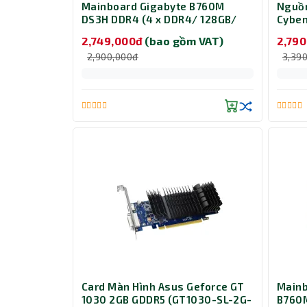
Mainboard Gigabyte B760M
Nguồn
DS3H DDR4 (4 x DDR4/ 128GB/
Cyben
LGA 1700/ Micro ATX)
(CP-
2,749,000đ
(bao gồm VAT)
2,79
2,900,000đ
3,39
Card Màn Hình Asus Geforce GT
Mainb
1030 2GB GDDR5 (GT1030-SL-2G-
B760M