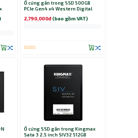
M
Ổ cứng gắn trong SSD 500GB
x
PCIe Gen4 x4 Western Digital
icro
Blue SN5000 WDS500G4B0E
)
2,790,000đ
(bao gồm VAT)
ON
Ổ cứng SSD gắn trong Kingmax
Sata 3 2.5 inch SIV32 512GB