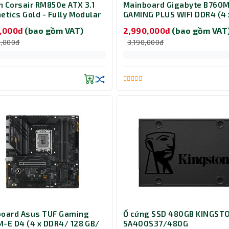
 Corsair RM850e ATX 3.1
Mainboard Gigabyte B760
etics Gold - Fully Modular
GAMING PLUS WIFI DDR4 (4 
9020296-NA)
DDR4/ 128 GB/ LGA 1700/ M
0,000đ
(bao gồm VAT)
2,990,000đ
(bao gồm VAT
ATX)
0,000đ
3,190,000đ
oard Asus TUF Gaming
Ổ cứng SSD 480GB KINGST
-E D4 (4 x DDR4/ 128 GB/
SA400S37/480G