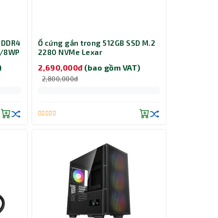
 DDR4
Ổ cứng gắn trong 512GB SSD M.2
8/8WP
2280 NVMe Lexar
LNM620X512G-RNNNG
)
2,690,000đ
(bao gồm VAT)
2,800,000đ