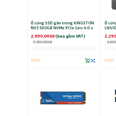
Ổ cứng SSD gắn trong KINGSTON
Ổ cứn
NV3 500GB NVMe PCIe Gen 4.0 x
LNS1
4 SNV3S/500G
2,990,000đ
(bao gồm VAT)
2,29
3,300,000đ
3,00