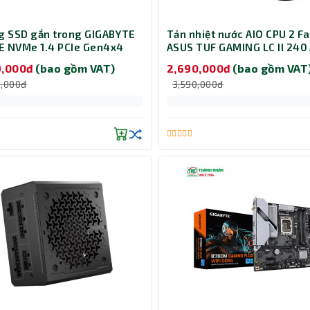
g SSD gắn trong GIGABYTE
Tản nhiệt nước AIO CPU 2 F
 NVMe 1.4 PCIe Gen4x4
ASUS TUF GAMING LC II 240
B G440E500G
9,000đ
(bao gồm VAT)
2,690,000đ
(bao gồm VAT
0,000đ
3,590,000đ