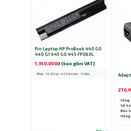
Pin Laptop HP ProBook 440 G0
440 G1 445 G0 445 FP06XL
1,350,000đ
(bao gồm VAT)
Pin
: 10.8Vdc-4530mAh- 51Wh
Adapt
270,
Cổng 
Số V
Bảo 
Hãng 