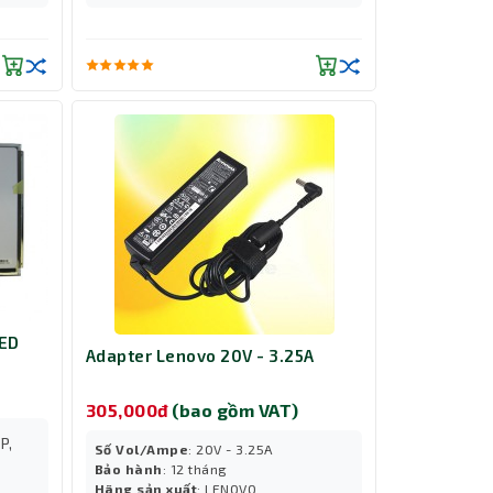
LED
Adapter Lenovo 20V - 3.25A
)
305,000đ
(bao gồm VAT)
P,
Số Vol/Ampe
: 20V - 3.25A
Bảo hành
: 12 tháng
Hãng sản xuất
: LENOVO