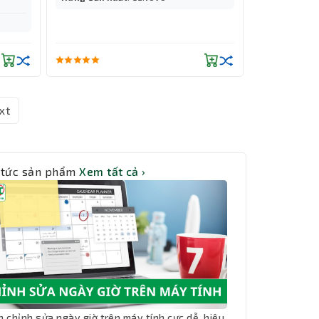
xt
 tức sản phẩm
Xem tất cả ›
h chỉnh sửa ngày giờ trên máy tính cực dễ, hiệu