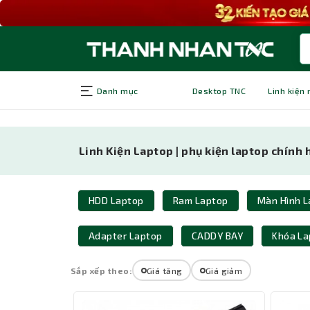
Danh mục
Desktop TNC
Linh kiện
Linh Kiện Laptop | phụ kiện laptop chính
HDD Laptop
Ram Laptop
Màn Hình L
Adapter Laptop
CADDY BAY
Khóa La
Sắp xếp theo:
Giá tăng
Giá giảm