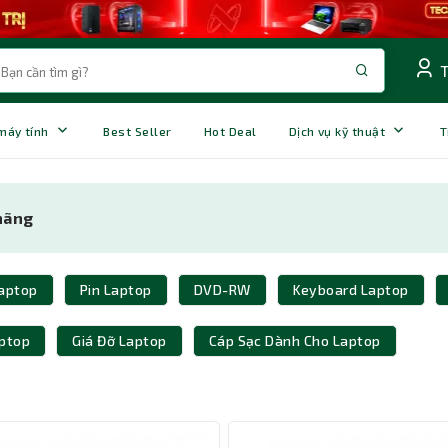
 máy tính
Best Seller
Hot Deal
Dịch vụ kỹ thuật
T
 hãng
aptop
Pin Laptop
DVD-RW
Keyboard Laptop
ptop
Giá Đỡ Laptop
Cáp Sạc Dành Cho Laptop