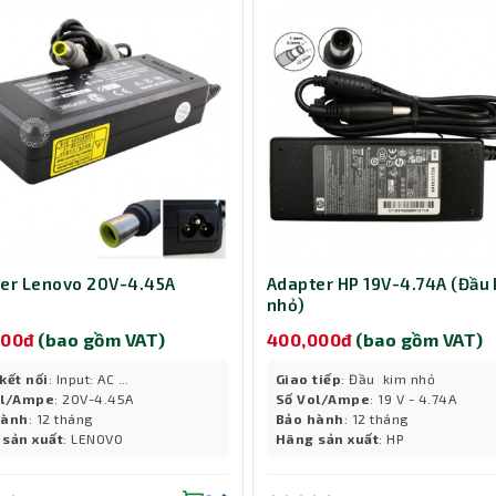
er Lenovo 20V-4.45A
Adapter HP 19V-4.74A (Đầu
nhỏ)
000đ
(bao gồm VAT)
400,000đ
(bao gồm VAT)
kết nối
: Input: AC ...
Giao tiếp
: Đầu kim nhỏ
ol/Ampe
: 20V-4.45A
Số Vol/Ampe
: 19 V - 4.74A
hành
: 12 tháng
Bảo hành
: 12 tháng
sản xuất
: LENOVO
Hãng sản xuất
: HP