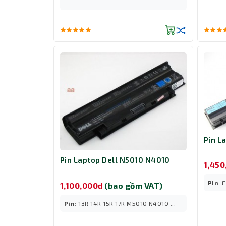
Pin L
Pin Laptop Dell N5010 N4010
1,45
Pin
: 
1,100,000đ
(bao gồm VAT)
Pin
: 13R 14R 15R 17R M5010 N4010 ...