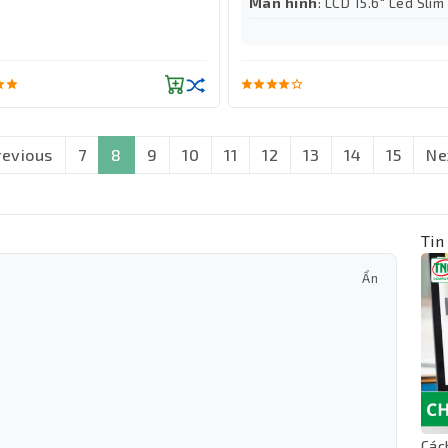
Màn hình
: LCD 15.6" Led Slim
revious
7
8
9
10
11
12
13
14
15
Ne
Tin
Ẩn
Các