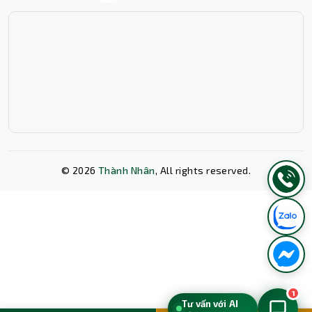
Kỹ thuật viên sửa chữa laptop tại cửa hàng,
trung tâm bảo hành.
Kết luận
Màn hình Laptop LCD 15.6 Led Slim 30 pin FHD là lựa
chọn phù hợp khi cần thay thế hoặc nâng cấp màn hình
laptop với nhiều ưu điểm vượt trội về độ phân giải, độ
sáng, tiết kiệm điện, dễ dàng lắp đặt và bảo quản. Sản
phẩm thích hợp cho đa dạng đối tượng sử dụng, hỗ trợ
tối ưu trải nghiệm làm việc và giải trí trên laptop.
©
2026
Thành Nhân
, All rights reserved.
Xóa lịch sử chat?
1
Tư vấn với AI