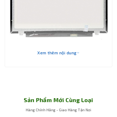
Xem thêm nội dung
Kích thước 15.6 inch, chuẩn Slim mỏng nhẹ,
thiết kế hiện đại phù hợp cho nhiều loại
laptop hiện nay.
Độ phân giải Full HD (1920x1080), cho hình
ảnh sắc nét, màu sắc chân thực, góc nhìn
rộng.
Cổng kết nối 30 pin, dễ dàng thay thế cho các
Sản Phẩm Mới Cùng Loại
dòng laptop phổ biến như Asus, Acer, Dell,
HP, Lenovo,...
Hàng Chính Hãng - Giao Hàng Tận Nơi
Lớp LED phía sau giúp tiết kiệm năng lượng