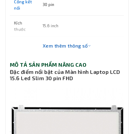
Cổng kết
30 pin
nối
Kích
15.6 inch
thước
Bảo hành
6 tháng
Xem thêm thông số
MÔ TẢ SẢN PHẨM NÂNG CAO
Đặc điểm nổi bật của Màn hình Laptop LCD
15.6 Led Slim 30 pin FHD