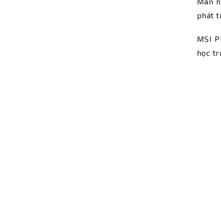
Màn h
phát t
MSI P
học tr