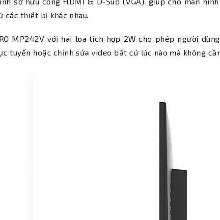
ình sở hữu cổng HDMI & D-Sub (VGA), giúp cho màn hình c
ừ các thiết bị khác nhau.
RO MP242V với hai loa tích hợp 2W cho phép người dùng 
ực tuyến hoặc chỉnh sửa video bất cứ lúc nào mà không cần