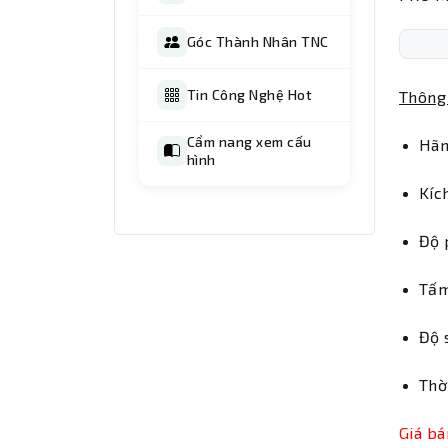
Góc Thành Nhân TNC
Tin Công Nghệ Hot
Thông 
Cẩm nang xem cấu
Hãn
hình
Kíc
Độ 
Tấm
Độ 
Thờ
Giá bá