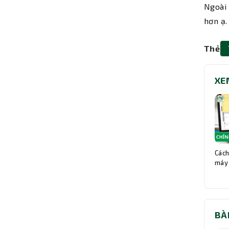
Ngoài
hơn ạ.
Thẻ
XE
Cách
máy 
BÀ