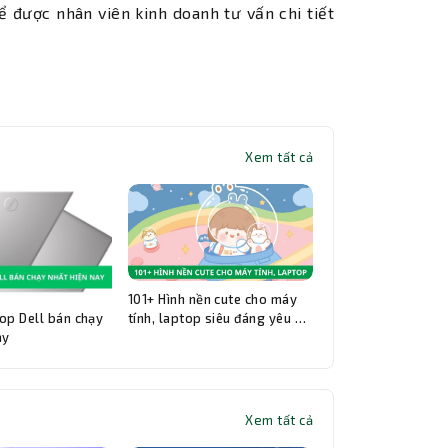
ể được nhân viên kinh doanh tư vấn chi tiết
Xem tất cả
101+ Hình nền cute cho máy
op Dell bán chạy
tính, laptop siêu đáng yêu và
ay
đẹp nhất
Xem tất cả