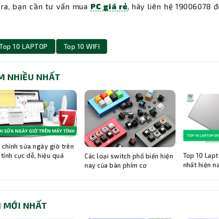
 ra, bạn cần tư vấn mua
PC giá rẻ
, hãy liên hệ 19006078 đ
Top 10 LAPTOP
Top 10 WIFI
M NHIỀU NHẤT
 chỉnh sửa ngày giờ trên
Top 10 Lapt
tính cực dễ, hiệu quả
Các loại switch phổ biến hiện
nhất hiện n
nay của bàn phím cơ
I MỚI NHẤT