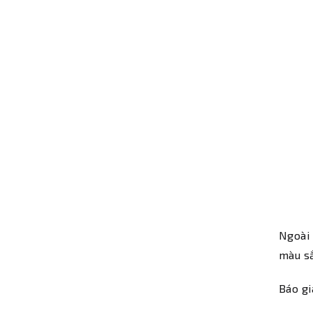
Ngoài 
màu sắ
Báo gi