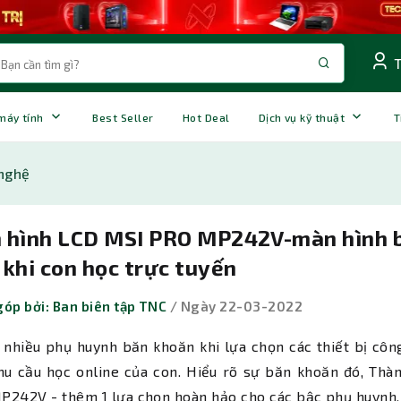
 máy tính
Best Seller
Hot Deal
Dịch vụ kỹ thuật
T
nghệ
 hình LCD MSI PRO MP242V-màn hình b
khi con học trực tuyến
óp bởi: Ban biên tập TNC
/ Ngày 22-03-2022
 nhiều phụ huynh băn khoăn khi lựa chọn các thiết bị côn
hu cầu học online của con. Hiểu rõ sự băn khoăn đó, Thà
P242V - thêm 1 lựa chọn hoàn hảo cho các bậc phụ huynh.