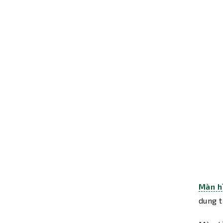
Màn h
dung t