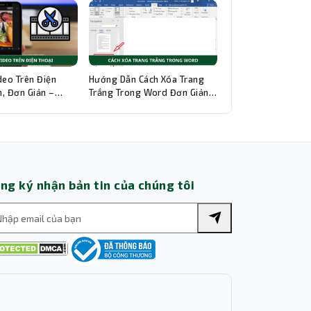
Thành Nhân TNC
Trợ lý AI • Phản hồi tức thì
deo Trên Điện
Hướng Dẫn Cách Xóa Trang
, Đơn Giản –
Trắng Trong Word Đơn Giản,
hi Tiết
Chi Tiết
ng ký nhận bản tin của chúng tôi