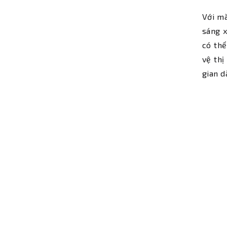
Với mà
sáng x
có th
vệ thị
gian dà