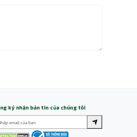
Thành Nhân TNC
Trợ lý AI • Phản hồi tức thì
ng ký nhận bản tin của chúng tôi