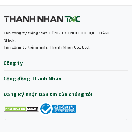
Tên công ty tiếng việt: CÔNG TY TNHH TIN HỌC THÀNH
Thành Nhân TNC
NHÂN.
Tên công ty tiếng anh: Thanh Nhan Co., Ltd.
Trợ lý AI • Phản hồi tức thì
Công ty
Cộng đồng Thành Nhân
Đăng ký nhận bản tin của chúng tôi