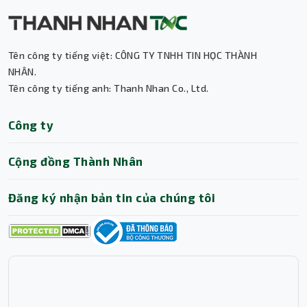
Tên công ty tiếng việt: CÔNG TY TNHH TIN HỌC THÀNH
Thành Nhân TNC
NHÂN.
Tên công ty tiếng anh: Thanh Nhan Co., Ltd.
Trợ lý AI • Phản hồi tức thì
Công ty
Cộng đồng Thành Nhân
Đăng ký nhận bản tin của chúng tôi