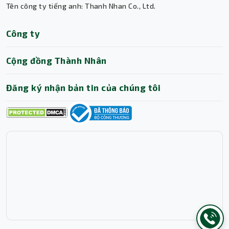
Tên công ty tiếng anh: Thanh Nhan Co., Ltd.
Trợ lý AI • Phản hồi tức thì
Công ty
Cộng đồng Thành Nhân
Đăng ký nhận bản tin của chúng tôi