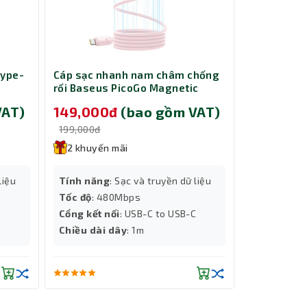
 sẽ dễ
Type-
Cáp sạc nhanh nam châm chống
Chuột Gami
ng gặp
rối Baseus PicoGo Magnetic
151M
u trúc
Liquid Silicone USB-C to USB-C
VAT)
149,000đ
(bao gồm VAT)
179,000
240W dài 1m Pink LVE093-CC-1P
199,000đ
199,000đ
2 khuyến mãi
2 khuyến
Độ phân giả
liệu
Tính năng
: Sạc và truyền dữ liệu
Màu sắc
: Đ
Tốc độ
: 480Mbps
Tốc độ
: IPS
Cổng kết nối
: USB-C to USB-C
Chiều dài d
Chiều dài dây
: 1m