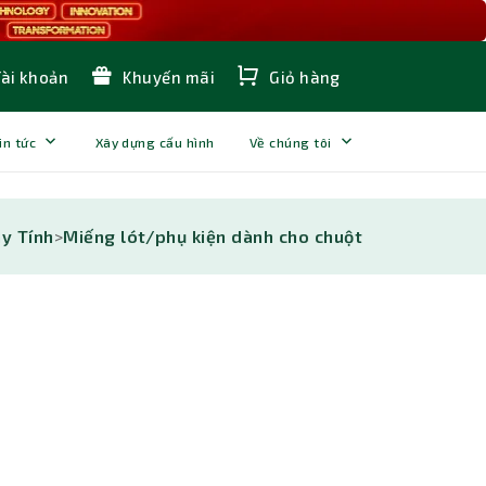
Tài khoản
Khuyến mãi
Giỏ hàng
in tức
Xây dựng cấu hình
Về chúng tôi
y Tính
>
Miếng lót/phụ kiện dành cho chuột