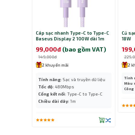
Miếng Lót Chuột rất gọn cho bạn dễ dàng 
s Dynamic
Cáp sạc nhanh Type-C to Type-C
Củ s
dàng cho việc bỏ vào balô. Miếng lót chu
tning 1m PD
Baseus Display 2 100W dài 1m
18W
như trên các bề mặt khác, tăng tuổi thọ v
P10382702511-00 Nebula Purple
m VAT)
99,000đ
(bao gồm VAT)
199
e
đặc biệt tối ưu hóa khả năng điều khiển chu
149,000đ
225,
2 khuyến mãi
2 k
Tính
yền dữ liệu
Tính năng
: Sạc và truyền dữ liệu
Màu 
Tốc độ
: 480Mbps
Công
Cổng kết nối
: Type-C to Type-C
o Lightning
Chiều dài dây
: 1m