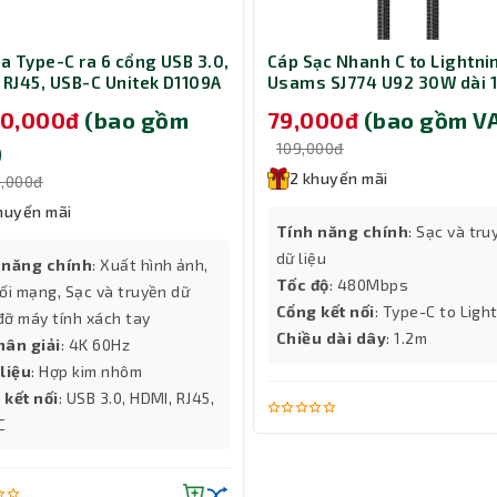
ia Type-C ra 6 cổng USB 3.0,
Cáp Sạc Nhanh C to Lightni
 RJ45, USB-C Unitek D1109A
Usams SJ774 U92 30W dài 
á đỡ laptop 14-17 inch
Black (SJ774USB01)
90,000đ
(bao gồm
79,000đ
(bao gồm V
109,000đ
)
2 khuyến mãi
0,000đ
huyến mãi
Tính năng chính
: Sạc và tru
dữ liệu
 năng chính
: Xuất hình ảnh,
Tốc độ
: 480Mbps
ối mạng, Sạc và truyền dữ
Cổng kết nối
: Type-C to Ligh
 đỡ máy tính xách tay
Chiều dài dây
: 1.2m
hân giải
: 4K 60Hz
liệu
: Hợp kim nhôm
 kết nối
: USB 3.0, HDMI, RJ45,
C