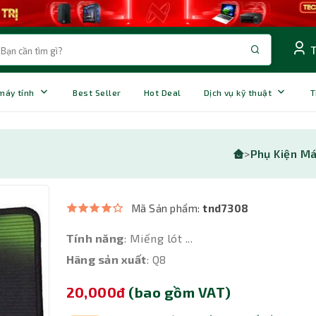
 máy tính
Best Seller
Hot Deal
Dịch vụ kỹ thuật
T
>
Phụ Kiện Má
Mã Sản phẩm:
tnd7308
Tính năng
: Miếng lót ...
Hãng sản xuất
: Q8
20,000đ
(bao gồm VAT)