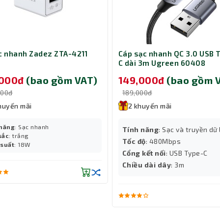
mang theo đến mọi nơi, khi mang đi bạn chỉ cần cuộn lại
ạc nhanh Zadez ZTA-4211
Cáp sạc nhanh QC 3.0 USB 
ột còn bảo vệ chuột yêu của bạn khỏi những va chạm thườ
C dài 3m Ugreen 60408
à độ bền của chuột, sử dụng được bền lâu hơn. Sợi vải cấ
,000đ
(bao gồm VAT)
149,000đ
(bao gồm 
ột.
000đ
189,000đ
huyến mãi
2 khuyến mãi
 năng
: Sạc nhanh
Tính năng
: Sạc và truyền dữ 
sắc
: trắng
Tốc độ
: 480Mbps
 suất
: 18W
Cổng kết nối
: USB Type-C
Chiều dài dây
: 3m