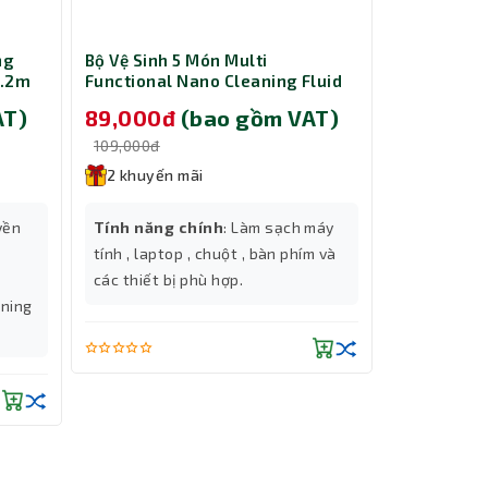
ng
Bộ Vệ Sinh 5 Món Multi
Cáp nguồn 
1.2m
Functional Nano Cleaning Fluid
ổ cứng HDD
Slim/Towe
AT)
89,000đ
(bao gồm VAT)
229,00
109,000đ
299,000đ
2 khuyến mãi
2 khuyến
yền
Tính năng chính
: Làm sạch máy
Tính năng
tính , laptop , chuột , bàn phím và
ổ cứng HDD
các thiết bị phù hợp.
bạn lắp đặt
tning
inch, HDD 2
cho máy tí
Thành Nhân TNC
Cổng kết n
| Đầu ra: 
Trợ lý AI • Phản hồi tức thì
Chiều dài 