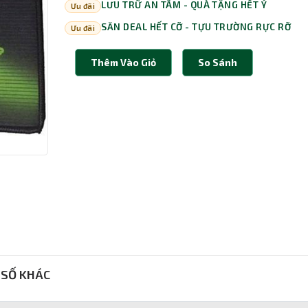
LƯU TRỮ AN TÂM - QUÀ TẶNG HẾT Ý
Ưu đãi
SĂN DEAL HẾT CỠ - TỰU TRƯỜNG RỰC RỠ
Ưu đãi
Thêm Vào Giỏ
So Sánh
SỐ KHÁC