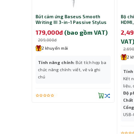
CD281 Fast
Bút cảm ứng Baseus Smooth
Bộ ch
with Dual
Writing III 3-in-1 Passive Stylus
HDMI,
W - Black
Non-magnetic Version Moon
và Gi
gồm VAT)
179,000đ
(bao gồm VAT)
2,4
White (LVN080-NM-WH)
209,000đ
VAT
2 khuyến mãi
2,69
2 k
h
Tính năng chính
: Bút tích hợp ba
-A
chức năng chính: viết, vẽ và ghi
Tính
chú
Kết n
liệu,
Độ p
Chất 
Cổng
USB-