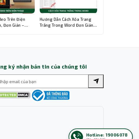
Trợ lý AI • Phản hồi tức thì
deo Trên Điện
Hướng Dẫn Cách Xóa Trang
, Đơn Giản –
Trắng Trong Word Đơn Giản,
hi Tiết
Chi Tiết
ng ký nhận bản tin của chúng tôi
Hotline: 19006078