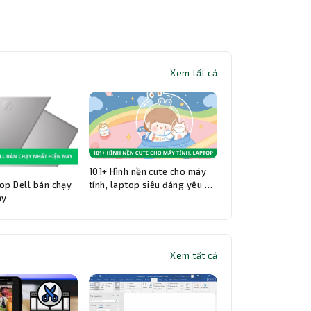
Xem tất cả
101+ Hình nền cute cho máy
op Dell bán chạy
tính, laptop siêu đáng yêu và
ay
đẹp nhất
Xem tất cả
Thành Nhân TNC