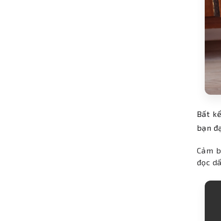
Bất kể
bạn đạ
Cảm bi
đọc dấ