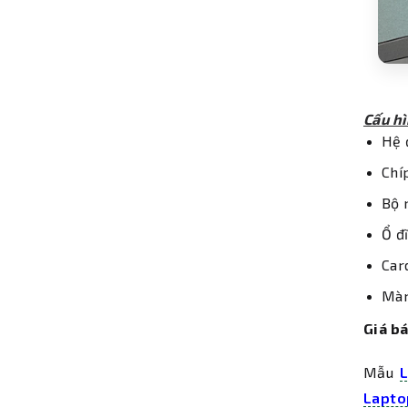
Cấu h
Hệ 
Chí
Bộ 
Ổ đ
Car
Màn
Giá b
Mẫu
L
Lapto