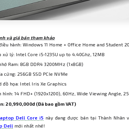
ình và giá bán tham khảo
điều hành: Windows 11 Home + Office Home and Student 2
p xử lý: Intel Core i5-1235U up to 4.40Ghz, 12MB
nhớ Ram: 8GB DDR4 3200MHz (1x8GB)
ĩa cứng: 256GB SSD PCIe NVMe
d đồ họa: Intel Iris Xe Graphics
 hình: 14 FHD+ (1920x1200), 60Hz, Wide Viewing Angle, 25
án: 20,990,000đ (Đã bao gồm VAT)
aptop Dell Core i5
này đang được bán tại Thành Nhân v
p Dell
mới nhất nhé!