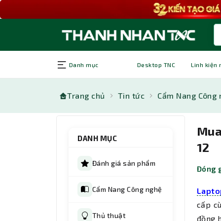
Danh mục
Desktop TNC
Linh kiện
Trang chủ
Tin tức
Cẩm Nang Công 
Mua
DANH MỤC
12
Đánh giá sản phẩm
Đóng g
Cẩm Nang Công nghệ
Lapto
cấp cù
Thủ thuật
đồng h