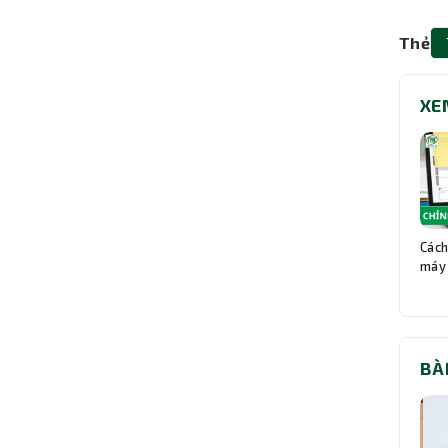
Thẻ
XE
Cách
máy 
BÀ