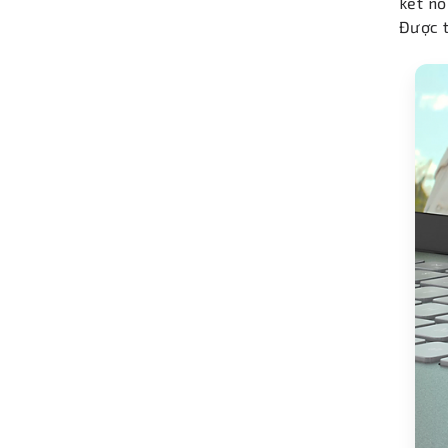
kết nố
Được t