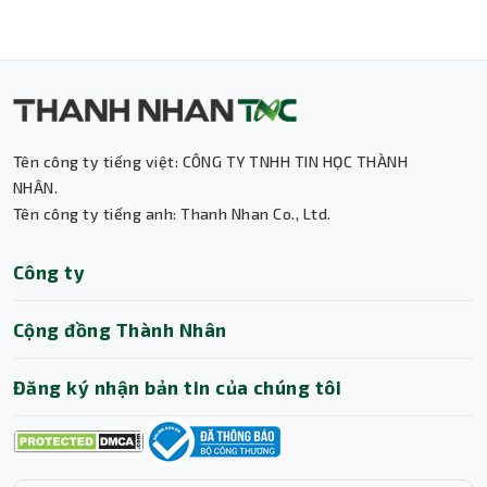
Tên công ty tiếng việt: CÔNG TY TNHH TIN HỌC THÀNH
Thành Nhân TNC
NHÂN.
Tên công ty tiếng anh: Thanh Nhan Co., Ltd.
Trợ lý AI • Phản hồi tức thì
Công ty
Cộng đồng Thành Nhân
Đăng ký nhận bản tin của chúng tôi