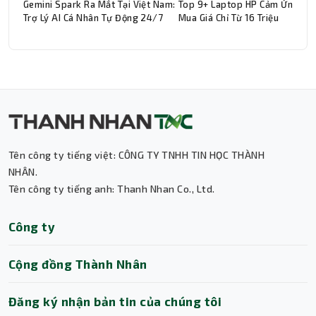
Gemini Spark Ra Mắt Tại Việt Nam:
Top 9+ Laptop HP Cảm Ứng Đá
Trợ Lý AI Cá Nhân Tự Động 24/7
Mua Giá Chỉ Từ 16 Triệu
Tên công ty tiếng việt: CÔNG TY TNHH TIN HỌC THÀNH
Thành Nhân TNC
NHÂN.
Tên công ty tiếng anh: Thanh Nhan Co., Ltd.
Trợ lý AI • Phản hồi tức thì
Công ty
Cộng đồng Thành Nhân
Đăng ký nhận bản tin của chúng tôi