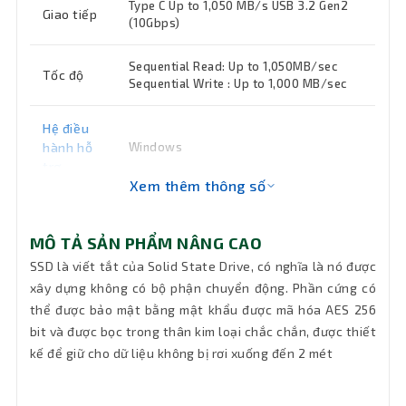
Type C Up to 1,050 MB/s USB 3.2 Gen2
Giao tiếp
(10Gbps)
Sequential Read: Up to 1,050MB/sec
Tốc độ
Sequential Write : Up to 1,000 MB/sec
Hệ điều
hành hỗ
Windows
trợ
Xem thêm thông số
Màu sắc
Đen
MÔ TẢ SẢN PHẨM NÂNG CAO
Kích
SSD là viết tắt của Solid State Drive, có nghĩa là nó được
85 x 57 x 8.0mm (WxHxD)
thước
xây dựng không có bộ phận chuyển động. Phần cứng có
thể được bảo mật bằng mật khẩu được mã hóa AES 256
Khối
58 g
bit và được bọc trong thân kim loại chắc chắn, được thiết
lượng
kế để giữ cho dữ liệu không bị rơi xuống đến 2 mét
Bảo hành
36 tháng