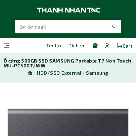
Tin tức
Dịch vụ
Cart
Ổ cứng 500GB SSD SAMSUNG Portable T7 Non Touch
MU-PC500T/WW
›
HDD/SSD External
›
Samsung