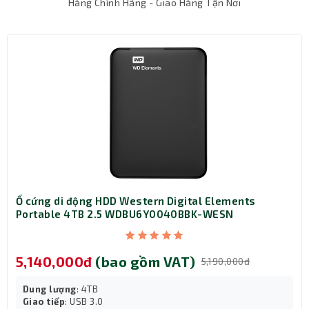
Hàng Chính Hãng - Giao Hàng Tận Nơi
SSD di động T7 cung cấp tốc độ nhanh và được thiết kế
để bảo vệ dữ liệu một cách dễ dàng để lưu trữ và truyền
các tệp lớn. Trải nghiệm hiệu suất cao hàng ngày trong
công việc và giải trí với T7.
Ổ cứng di động HDD Western Digital Elements
Portable 4TB 2.5 WDBU6Y0040BBK-WESN
5,140,000đ
(bao gồm VAT)
5,190,000đ
Dung lượng
: 4TB
Giao tiếp
: USB 3.0