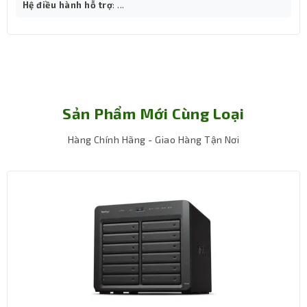
Hệ điều hành hỗ trợ
: ...
Sản Phẩm Mới Cùng Loại
Hàng Chính Hãng - Giao Hàng Tận Nơi
Sử dụng T7 mà không lo quá nóng. Giải pháp nhiệt tiên
tiến của T7 sử dụng công nghệ ePCM và Dynamic Heat
Guard được thiết kế để chịu và kiểm soát nhiệt, do đó,
SSD nhỏ gọn giữ ở nhiệt độ tối ưu ngay cả ở tốc độ nhanh