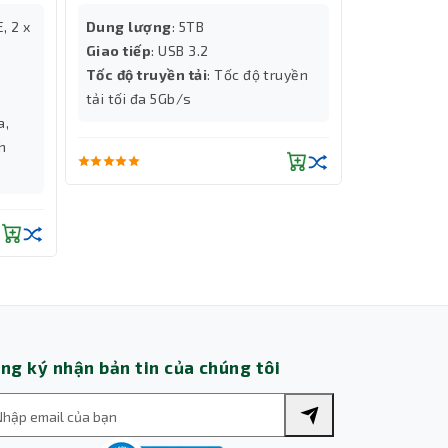
, 2 x
Dung lượng
: 5TB
Dung lượ
Giao tiếp
: USB 3.2
Giao tiếp
:
ể kiểm
Tốc độ truyền tải
: Tốc độ truyền
Tốc độ:
Tốc
tải tối đa 5Gb/s
5Gb/s
a,
Thành Nhân TNC
ch
Trợ lý AI • Phản hồi tức thì
ng ký nhận bản tin của chúng tôi