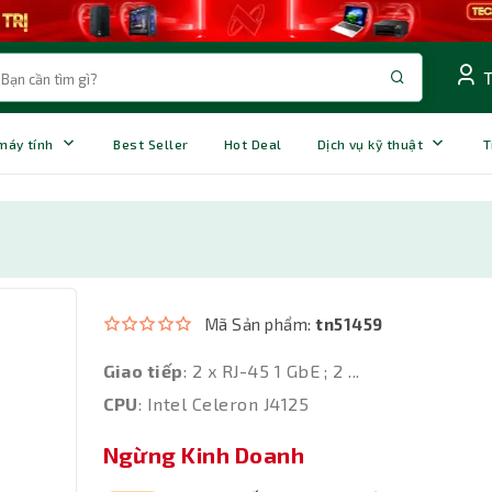
 máy tính
Best Seller
Hot Deal
Dịch vụ kỹ thuật
T
Mã Sản phẩm:
tn51459
Giao tiếp
: 2 x RJ-45 1 GbE ; 2 ...
CPU
: Intel Celeron J4125
Ngừng Kinh Doanh