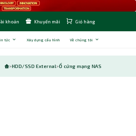
Tài khoản
Khuyến mãi
Giỏ hàng
in tức
Xây dựng cấu hình
Về chúng tôi
>
HDD/SSD External
>
Ổ cứng mạng NAS