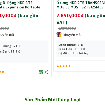
g Di Động HDD 4TB
Ổ cứng HDD 2TB TRANSCEN
te Expansion Portable
MOBILE M3S TS2TSJ25M3S
ệ điều hành tùy chỉnh của Synology cho các sản phẩm N
4000400
40,000đ
(bao gồm
2,840,000đ
(bao gồ
và nhiều ứng dụng tiện ích để quản lý dữ liệu, sao lưu, đ
)
VAT)
.
0,000đ
2,890,000đ
huyến mãi
1 khuyến mãi
 DDR4 non-ECC thông qua các cổng eSATA giúp tăng dung 
Dung lượng
: 2TB
 lượng
: 4TB
Giao tiếp
: USB 3.0
 tiếp
: USB 3.0
Hệ điều hành hỗ trợ
: ...
Sản Phẩm Mới Cùng Loại