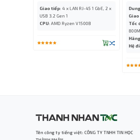
quan trọng.
Giao tiếp
: 4 x LAN RJ-45 1 GbE, 2 x
Dung
Bảo mật và Quản lý Quyền Truy Cập
s (Type-C)
USB 3.2 Gen 1
Giao
Synology DS224+ cung cấp các tính năng 
 đến
CPU
: AMD Ryzen V1500B
Tốc 
soát người nào có quyền truy cập và thực hi
lên đến:
800M
Hãng
Hệ đ
Windows,
Tên công ty tiếng việt: CÔNG TY TNHH TIN HỌC
THÀNH NHÂN.