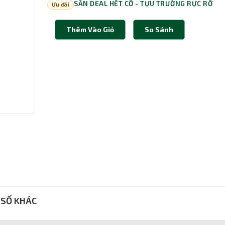
SĂN DEAL HẾT CỠ - TỰU TRƯỜNG RỰC RỠ
Ưu đãi
Thêm Vào Giỏ
So Sánh
SỐ KHÁC