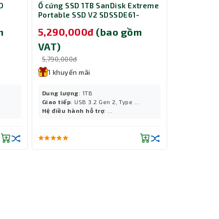
D
Ổ cứng SSD 1TB SanDisk Extreme
Ổ cứng gắn
Portable SSD V2 SDSSDE61-
25M3C 2.5 
AS của
1T00-G25
TS2TSJ25
m
5,290,000đ
(bao gồm
2,940,0
ồng bộ
VAT)
VAT)
5,790,000đ
2,990,000đ
1 khuyến mãi
1 khuyến
lượng
Dung lượng
: 1TB
Dung lượ
Giao tiếp
: USB 3.2 Gen 2, Type ...
Giao tiếp
:
Hệ điều hành hỗ trợ
: ...
OS
: Window
later, iOS/
Hãng sản 