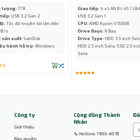
 lượng
: 1TB
Giao tiếp
: 4 x LAN RJ-45 1 GbE
 tiếp
: USB 3.2 Gen 2
USB 3.2 Gen 1
bảo mật mạnh mẽ và quản lý quyền truy cập để bạn có th
độ
: Tốc độ truyền tải lên đến
CPU
: AMD Ryzen V1500B
ện thao tác trên dữ liệu lưu trữ.
B/s
Drive Bays
: 8 Bay
 sản xuất
: SanDisk
Drive Type
: HDD 3.5 inch Sat
iều hành hỗ trợ
: Windows
HDD 2.5 inch Sata, SSD 2.5 in
Sata
Công ty
Cộng đồng Thành
Đă
Nhân
Giới thiệu
Hotline: 1900-6078
Bản quyền