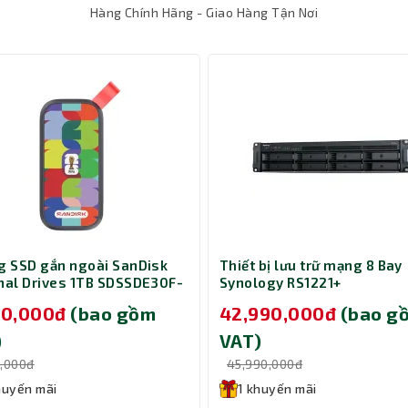
Hàng Chính Hãng - Giao Hàng Tận Nơi
g SSD gắn ngoài SanDisk
Thiết bị lưu trữ mạng 8 Bay
nal Drives 1TB SDSSDE30F-
Synology RS1221+
-G25
90,000đ
(bao gồm
42,990,000đ
(bao g
)
VAT)
u qua nhiều thiết bị và dịch vụ đám mây như Dropbox, G
0,000đ
45,990,000đ
khả năng sao lưu dữ liệu tự động để đảm bảo an toàn cho d
huyến mãi
1 khuyến mãi