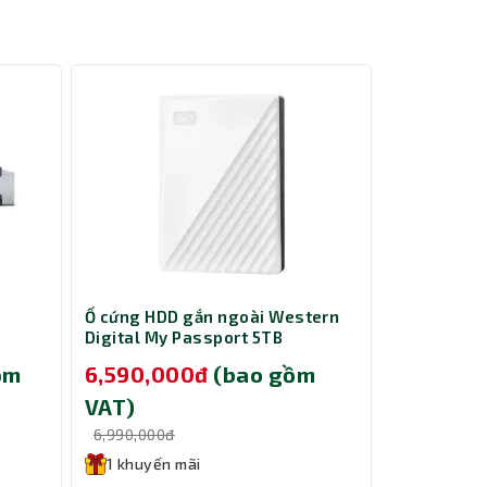
Ổ cứng HDD gắn ngoài Western
Ổ cứng HDD
Digital My Passport 5TB
Digital My
WDBPKJ0050BWT-WESN
WDBPKJ00
ồm
6,590,000đ
(bao gồm
6,590,0
VAT)
VAT)
oogle
6,990,000đ
6,990,000đ
ữ liệu
1 khuyến mãi
1 khuyến