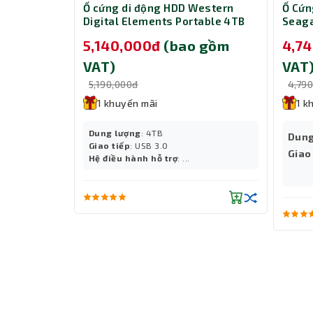
rn Digital
Ổ cứng di động HDD Western
Ổ Cứn
Hệ điều hành DSM
Digital Elements Portable 4TB
Seaga
Synology DSM (DiskStation Manager) là h
SN
2.5 WDBU6Y0040BBK-WESN
STKM
 gồm
5,140,000đ
(bao gồm
4,7
họ. DSM cung cấp một giao diện dễ sử dụng 
VAT)
VAT
hóa dữ liệu và phục vụ nhiều mục đích khác
5,190,000đ
4,79
Khả năng mở rộng
1 khuyến mãi
1 k
Ổ cứng mạng có dung lượng lưu trữ 2 GB
lưu trữ một cách dễ dàng.
Dung lượng
: 4TB
Dung
B ...
Giao tiếp
: USB 3.0
Giao
Hệ điều hành hỗ trợ
: ...