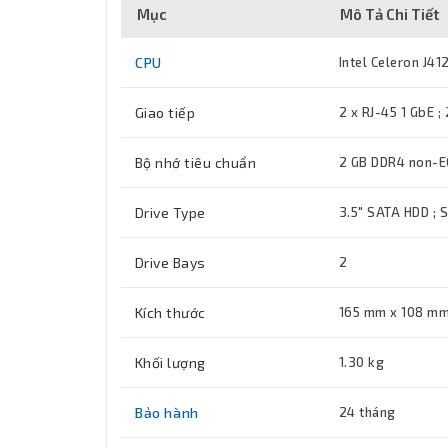
Mục
Mô Tả Chi Tiết
CPU
Intel Celeron J41
Giao tiếp
2 x RJ-45 1 GbE ;
Bộ nhớ tiêu chuẩn
2 GB DDR4 non-E
Drive Type
3.5" SATA HDD ; 
Drive Bays
2
Kích thước
165 mm x 108 m
Khối lượng
1.30 kg
Bảo hành
24 tháng