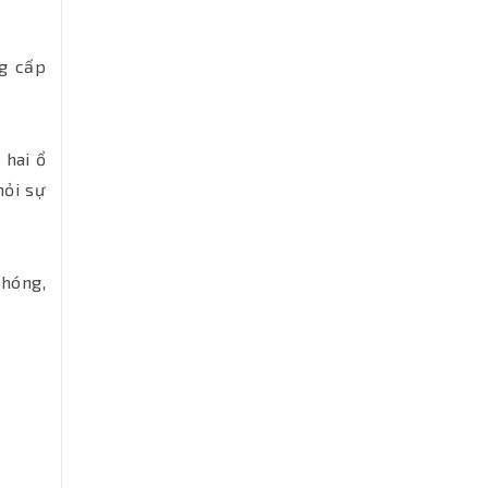
g cấp
 hai ổ
hỏi sự
chóng,