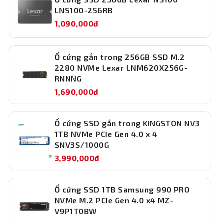
LNS100-256RB
1,090,000đ
Ổ cứng gắn trong 256GB SSD M.2
2280 NVMe Lexar LNM620X256G-
RNNNG
1,690,000đ
Dung lượng 1TB – Lưu trữ thoải mái, hiệu
suất ổn định
Ổ cứng SSD gắn trong KINGSTON NV3
1TB NVMe PCIe Gen 4.0 x 4
Dung lượng 1TB mang lại không gian lưu trữ thoải mái
SNV3S/1000G
cho hệ điều hành, phần mềm chuyên dụng, trò chơi nặng
hoặc dữ liệu cá nhân. Bên cạnh đó, Corsair MP600 còn
3,990,000đ
được tối ưu hóa hiệu suất và độ ổn định nhờ công nghệ
kiểm soát nhiệt và quản lý bộ nhớ hiện đại, giảm thiểu rủi
Ổ cứng SSD 1TB Samsung 990 PRO
ro nghẽn cổ chai và tăng tuổi thọ ổ cứng.
NVMe M.2 PCIe Gen 4.0 x4 MZ-
Tương thích đa nền tảng, dễ dàng nâng cấp
V9P1T0BW
Ổ cứng SSD gắn trong
này hỗ trợ tốt các hệ điều hành