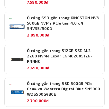
7,590,000đ
thông dụng như Windows 10, Windows 11 và Mac OS X,
giúp người dùng dễ dàng cài đặt và sử dụng trên nhiều
hệ thống khác nhau. Dạng M.2 2280 nhỏ gọn phù hợp với
Ổ cứng SSD gắn trong KINGSTON NV3
hầu hết các bo mạch chủ hiện đại, dễ dàng lắp đặt kể cả
500GB NVMe PCIe Gen 4.0 x 4
SNV3S/500G
trên các dòng laptop cao cấp hoặc mini PC.
2,990,000đ
Ổ cứng gắn trong 512GB SSD M.2
2280 NVMe Lexar LNM620X512G-
RNNNG
2,690,000đ
Ổ cứng gắn trong SSD 500GB PCIe
Gen4 x4 Western Digital Blue SN5000
WDS500G4B0E
2,790,000đ