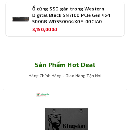
Ổ cứng SSD gắn trong Western
Digital Black SN7100 PCIe Gen 4x4
Thương hiệu uy tín, bảo hành dài hạn
500GB WDS500G4X0E-00CJA0
3,150,000đ
Corsair là cái tên đã quá quen thuộc trong giới công
nghệ với hàng loạt sản phẩm phần cứng chất lượng cao.
SSD Corsair MP600 1TB được bảo hành chính hãng lên
đến 36 tháng, mang lại sự an tâm tuyệt đối trong quá
trình sử dụng.
Sản Phẩm Hot Deal
Kết luận
Corsair MP600 1TB CSSD-F1000GBMP600CXTR2 là ổ
Hàng Chính Hãng - Giao Hàng Tận Nơi
cứng SSD gắn trong hiệu năng cao, phù hợp với người
dùng chuyên nghiệp cần tốc độ xử lý nhanh và độ ổn
định cao. Với chuẩn PCIe Gen 4, dung lượng lớn và tốc độ
đọc ghi vượt trội, đây là lựa chọn lý tưởng để nâng cấp
máy tính cá nhân hoặc làm việc chuyên sâu. Đầu tư vào
MP600 là đầu tư vào hiệu quả lâu dài cho cả công việc và
giải trí.