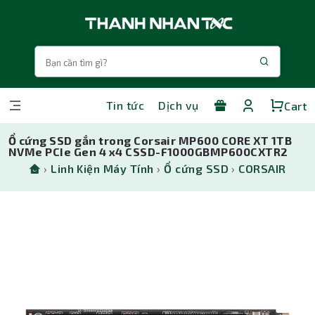
Tin tức
Dịch vụ
Cart
Ổ cứng SSD gắn trong Corsair MP600 CORE XT 1TB
NVMe PCIe Gen 4 x4 CSSD-F1000GBMP600CXTR2
›
Linh Kiện Máy Tính
›
Ổ cứng SSD
›
CORSAIR