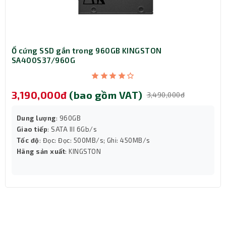
Ổ cứng SSD gắn trong 960GB KINGSTON
SA400S37/960G
3,190,000đ
(bao gồm VAT)
3,490,000đ
Dung lượng
: 960GB
Giao tiếp
: SATA III 6Gb/s
Tốc độ
: Đọc: Đọc: 500MB/s; Ghi: 450MB/s
Hãng sản xuất
: KINGSTON