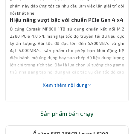
phẩm này đáp ứng tốt cả nhu cầu làm việc lẫn giải trí đòi
Bảo hành
60 tháng
hỏi khắt khe.
Hiệu năng vượt bậc với chuẩn PCIe Gen 4 x4
Ổ cứng Corsair MP600 1TB sử dụng chuẩn kết nối M.2
2280 PCIe 4.0 x4, mang lại tốc độ truyền tải dữ liệu cực
kỳ ấn tượng. Với tốc độ đọc lên đến 5.900MB/s và ghi
đạt 5.000MB/s, sản phẩm cho phép bạn khởi động hệ
điều hành, mở ứng dụng hay sao chép dữ liệu dung lượng
lớn chỉ trong tích tắc. Đây là lựa chọn lý tưởng cho game
thủ, nhà sáng tạo nội dung và các tác vụ cần tốc độ cao
như dựng video, thiết kế 3D hay xử lý dữ liệu lớn.
Xem thêm nội dung
Sản phẩm bán chạy
Ổ cứng SSD 256GB Lexar NS100