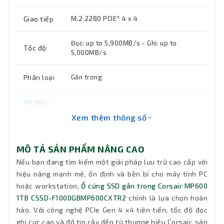
Giao tiếp
M.2 2280 PCIE* 4 x 4
Đọc: up to 5,900MB/s - Ghi: up to
Tốc độ
5,000MB/s
Phân loại
Gắn trong
Hệ điều
hành hỗ
Windows 11, Windows 10, Mac OS X
Xem thêm thông số
trợ
MÔ TẢ SẢN PHẨM NÂNG CAO
MTBF
Đang cập nhật
Nếu bạn đang tìm kiếm một giải pháp lưu trữ cao cấp với
Kích
hiệu năng mạnh mẽ, ổn định và bền bỉ cho máy tính PC
Đang cập nhật
thước
hoặc workstation,
Ổ cứng SSD gắn trong Corsair MP600
1TB CSSD-F1000GBMP600CXTR2
chính là lựa chọn hoàn
Khối
hảo. Với công nghệ PCIe Gen 4 x4 tiên tiến, tốc độ đọc
34g
lượng
ghi cực cao và độ tin cậy đến từ thương hiệu Corsair, sản