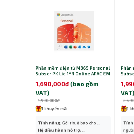
M365
Phần mềm điện tử M365 Personal
Phần 
C Subscr
Subscr PK Lic 1YR Online APAC EM
Subsc
2409
ESD EP2-32313
ESD 
 gồm
1,690,000đ
(bao gồm
1,9
VAT)
VAT
1,990,000đ
2,49
1 khuyến mãi
1 k
ao cho 1
Tính năng
: Gói thuê bao cho ...
Tính
g lưu trữ
Hệ điều hành hỗ trợ
: ...
người