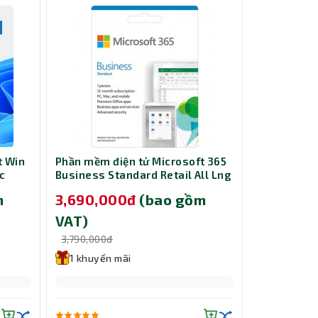
t Win
Phần mềm điện tử Microsoft 365
Phần mềm M
ic
Business Standard Retail All Lng
Home 2024
664
APAC EM SubPKL 1YR Onln DwnLd
Medialess
m
3,690,000đ
(bao gồm
2,949,0
NR-KLQ-00209
VAT)
VAT)
3,790,000đ
2,990,000đ
1 khuyến mãi
1 khuyến
Tính năng
gia đình h