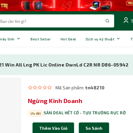
 máy tính
Best Seller
Hot Deal
Dịch vụ kỹ thuật
T
21 Win All Lng PK Lic Online DwnLd C2R NR D86-05942
Mã Sản phẩm:
tn48210
Ngừng Kinh Doanh
SĂN DEAL HẾT CỠ - TỰU TRƯỜNG RỰC RỠ
Ưu đãi
Thêm Vào Giỏ
So Sánh