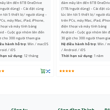
mây lên đến 6TB OneDrive
đám mây lên đến 6TB OneDri
người dùng) - Cài đặt cùng
(1TB/người dùng) - Cài đặt c
ên tới 5 thiết bị/ người dùng -
lúc lên tới 5 thiết bị/ người d
PCs, máy Mac, iPad, iPhone,
trên PCs, máy Mac, iPad, iPho
thoại và máy tính bảng
điện thoại và máy tính bảng
id - Cuộc gọi nhóm lên đến
Android - Cuộc gọi nhóm lên 
ờ cho 300 người tham gia
30 giờ cho 300 người tham gi
iều hành hỗ trợ
: Win / macOS
Hệ điều hành hỗ trợ
: Win / 
roid / iOS
/ Android / iOS
 hạn sử dụng
: 12 tháng
Thời hạn sử dụng
: 1 năm
Công ty
Cộng đồng Thành
Đă