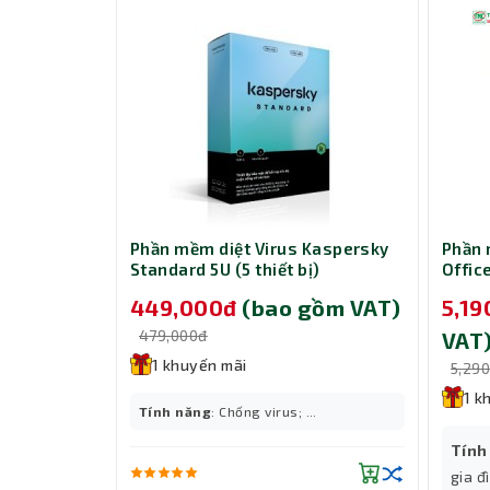
Kaspersky
Phần mềm diệt Virus Kaspersky
Phần 
ị)
Standard 5U (5 thiết bị)
Offic
All L
ồm VAT)
449,000đ
(bao gồm VAT)
5,1
ESD 
479,000đ
VAT
1 khuyến mãi
5,29
1 k
.
Tính năng
: Chống virus; ...
Tính
gia đ