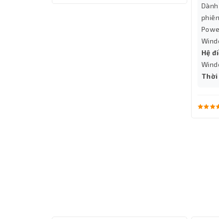
Dành
phiên
Power
Wind
Hệ đ
Wind
Thời