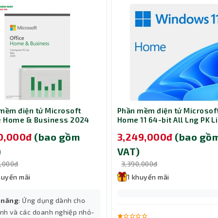
mềm điện tử Microsoft
Phần mềm điện tử Microsof
e Home & Business 2024
Home 11 64-bit All Lng PK L
ng APAC EM Retail Online
Online DwnLd NR- KW9-00
90,000đ
(bao gồm
3,249,000đ
(bao gồ
EP2-06604
)
VAT)
0,000đ
3,390,000đ
huyến mãi
1 khuyến mãi
 năng
: Ứng dụng dành cho
ình và các doanh nghiệp nhỏ-