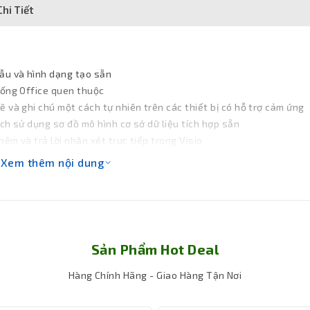
hi Tiết
ẫu và hình dạng tạo sẵn
iống Office quen thuộc
 và ghi chú một cách tự nhiên trên các thiết bị có hỗ trợ cảm ứng
ch sử dụng sơ đồ mô hình cơ sở dữ liệu tích hợp sẵn
m và trả lời nhận xét trực tiếp trong Visio
Xem thêm nội dung
Sản Phẩm Hot Deal
Hàng Chính Hãng - Giao Hàng Tận Nơi