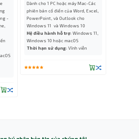
ve
Dành cho 1 PC hoặc máy Mac-Các
cho 1 PC h
ùng
phiên bản cổ điển của Word, Excel,
bản cổ điể
ùng -
PowerPoint, và Outlook cho
và PowerPo
ne,
Windows 11 và Windows 10
11 và Wind
Hệ điều hành hỗ trợ
: Windows 11,
Hệ điều hà
đến
Windows 10 hoặc macOS
Windows 1
a
Thời hạn sử dụng
: Vĩnh viễn
Thời hạn 
macOS
Thành Nhân TNC
Trợ lý AI • Phản hồi tức thì
ng ký nhận bản tin của chúng tôi