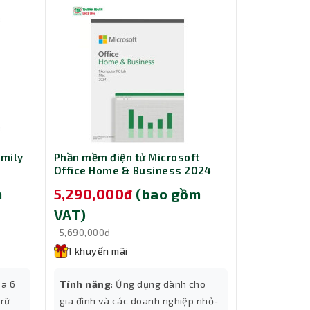
amily
Phần mềm điện tử Microsoft
Phần mềm đ
Office Home & Business 2024
Office Hom
878)
All Lng APAC EM Retail Online
EM Retail 
m
5,290,000đ
(bao gồm
2,839,0
ESD EP2-06604
VAT)
VAT)
5,690,000đ
3,090,000đ
1 khuyến mãi
1 khuyến
đa 6
Tính năng
: Ứng dụng dành cho
Tính năng
trữ
gia đình và các doanh nghiệp nhỏ-
gia đình h