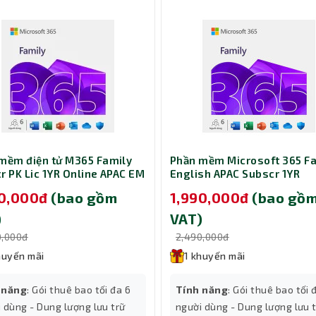
mềm điện tử M365 Family
Phần mềm Microsoft 365 F
r PK Lic 1YR Online APAC EM
English APAC Subscr 1YR
EP2-36890
Medialess FY25H2 (EP2-36
90,000đ
(bao gồm
1,990,000đ
(bao gồ
)
VAT)
0,000đ
2,490,000đ
huyến mãi
1 khuyến mãi
 năng
: Gói thuê bao tối đa 6
Tính năng
: Gói thuê bao tối 
 dùng - Dung lượng lưu trữ
người dùng - Dung lượng lưu 