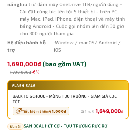
năng
lưu trữ đám mây OneDrive 1TB/người dùng -
Cài đặt cùng lúc lên tới 5 thiết bị - trên PC,
máy Mac, iPad, iPhone, điện thoại và máy tính
bảng Android - Cuộc gọi nhóm lên đến 30 giờ
cho 300 người tham gia
Hệ điều hành hỗ
:Window / macOS/ Android /
trợ
iOS
1,690,000đ
(bao gồm VAT)
1,790,000đ
-6%
FLASH SALE
BACK TO SCHOOL - MỪNG TỰU TRƯỜNG - GIẢM GIÁ CỰC
TỐT
1,649,000
Tiết kiệm thêm
41,000đ
đ
Giá cuối:
SĂN DEAL HẾT CỠ - TỰU TRƯỜNG RỰC RỠ
Ưu đãi