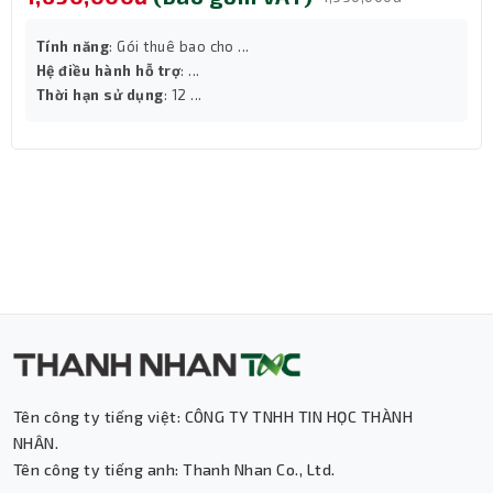
Subscr 1YR Medialess EP2-32409 là giải pháp lý tưởng
cho cá nhân cần một bộ Office đầy đủ, bảo mật và tiện
Tính năng
: Gói thuê bao cho ...
lợi cho nhiều thiết bị. Dễ dàng cài đặt, sử dụng và bảo
Hệ điều hành hỗ trợ
: ...
quản, đây là lựa chọn ưu việt cho học tập, làm việc và lưu
Thời hạn sử dụng
: 12 ...
trữ dữ liệu hiện đại.
Liên hệ đặt hàng:
Địa chỉ: 174-176-178-180 Bùi Thị Xuân, Phường
Bến Thành, TP.HCM.
Hotline: 1900 6078
Tên công ty tiếng việt: CÔNG TY TNHH TIN HỌC THÀNH
NHÂN.
Tên công ty tiếng anh: Thanh Nhan Co., Ltd.