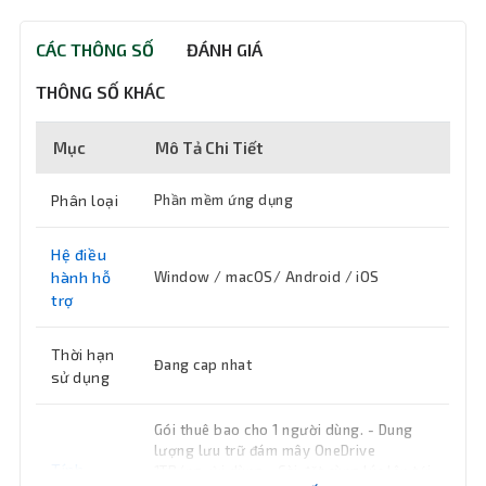
CÁC THÔNG SỐ
ĐÁNH GIÁ
THÔNG SỐ KHÁC
Mục
Mô Tả Chi Tiết
Phân loại
Phần mềm ứng dụng
Hệ điều
hành hỗ
Window / macOS/ Android / iOS
trợ
Thời hạn
Đang cap nhat
sử dụng
Gói thuê bao cho 1 người dùng. - Dung
lượng lưu trữ đám mây OneDrive
Tính
1TB/người dùng - Cài đặt cùng lúc lên tới