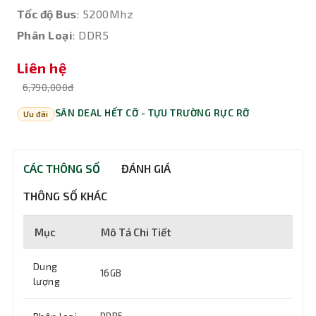
Tốc độ Bus
: 5200Mhz
Phân Loại
: DDR5
Liên hệ
6,790,000đ
SĂN DEAL HẾT CỠ - TỰU TRƯỜNG RỰC RỠ
Ưu đãi
CÁC THÔNG SỐ
ĐÁNH GIÁ
THÔNG SỐ KHÁC
Mục
Mô Tả Chi Tiết
Dung
16GB
lượng