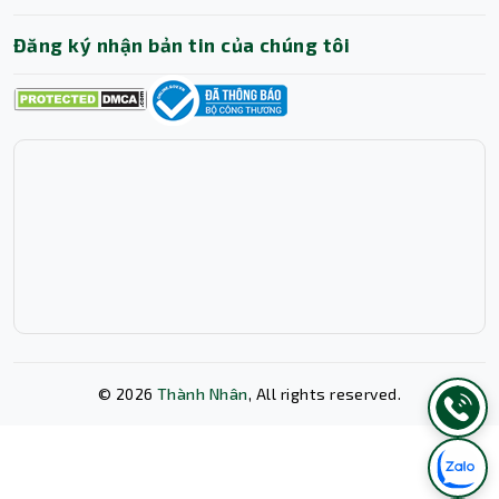
không nhỏ trong các trận đấu online.
Đăng ký nhận bản tin của chúng tôi
Content Creators:
Các streamer, Youtuber,
editor video, và nhà thiết kế đồ họa sẽ được
hưởng lợi trực tiếp từ sức mạnh của DDR5.
Việc chỉnh sửa video 4K, render các dự án 3D
phức tạp, hay livestream game ở chất lượng
cao trong khi vẫn mở nhiều ứng dụng khác sẽ
trở nên trơn tru hơn bao giờ hết. Thanh RAM
này giúp giải phóng "nút thắt cổ chai" của hệ
thống, cho phép bạn tập trung hoàn toàn vào
sự sáng tạo.
Người dùng xây dựng PC mới và muốn đón
đầu công nghệ:
Nếu bạn đang có ý định xây
dựng một dàn PC mới với các nền tảng bo
©
2026
Thành Nhân
, All rights reserved.
mạch chủ Intel Z690/Z790 hoặc AMD
X670/B650 trở lên, việc đầu tư vào RAM
DDR5 là một quyết định khôn ngoan.
Xóa lịch sử chat?
Ram Desktop TeamGroup T-Force Vulcan Red 16GB