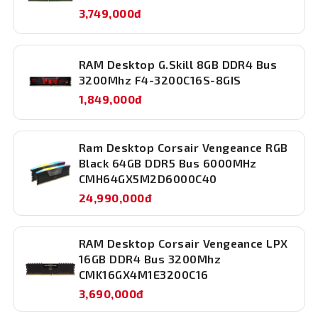
mà hơn hẳn, đặc biệt trong các tác vụ đòi
gaming mà còn đóng vai trò quan trọng trong việc tản
3,749,000đ
hỏi cao về bộ nhớ.
nhiệt. Lớp nhôm cao cấp giúp truyền dẫn và giải phóng
nhiệt lượng từ các chip nhớ một cách nhanh chóng, đảm
bảo thanh RAM luôn hoạt động ở nhiệt độ tối ưu ngay cả
RAM Desktop G.Skill 8GB DDR4 Bus
3200Mhz F4-3200C16S-8GIS
khi đang ép xung hay xử lý các tác vụ nặng trong thời
gian dài. Điều này đồng nghĩa với sự ổn định tuyệt đối và
1,849,000đ
tuổi thọ linh kiện được kéo dài.
Ram Desktop Corsair Vengeance RGB
Black 64GB DDR5 Bus 6000MHz
CMH64GX5M2D6000C40
24,990,000đ
RAM Desktop Corsair Vengeance LPX
16GB DDR4 Bus 3200Mhz
CMK16GX4M1E3200C16
3,690,000đ