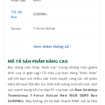
Phân loại
DDR5
Tốc độ
5200Mhz
Bus
Series
T-Force Vulcan
Rated
1.25V
voltage
Xem thêm thông số
Bảo hành
36 tháng
MÔ TẢ SẢN PHẨM NÂNG CAO
Bạn đang cảm thấy "đuối sức" trong những trận game
đỉnh cao vì giật lag? Cỗ máy của bạn đang "khóc thét"
mỗi khi bạn mở nhiều tab trình duyệt cùng lúc với phần
mềm đồ họa? Đã đến lúc thổi một luồng sinh khí mới, một
sức mạnh bùng nổ cho dàn PC của bạn với
Ram Desktop
TeamGroup T-Force Vulcan Red 16GB DDR5 Bus
5200Mhz
. Đây không chỉ là một thanh RAM, mà là tấm