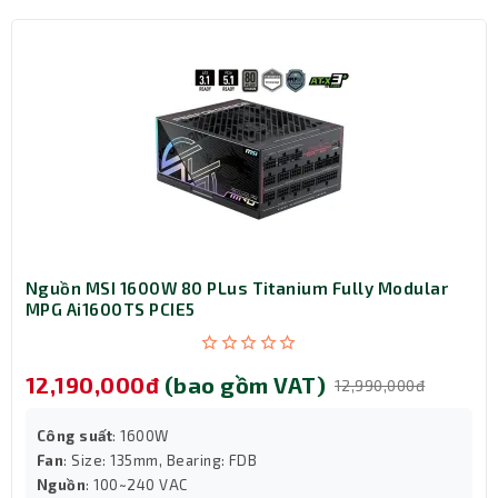
phẩm của mình với chế độ bảo hành chính hãng lên đến
36 tháng. Điều này mang lại sự an tâm tuyệt đối cho
người dùng trong suốt quá trình sử dụng.
Bạn có thể thoải mái khai thác tối đa sức mạnh của
thanh RAM mà không cần lo lắng về các vấn đề hỏng
hóc. Đây là lời khẳng định về độ bền và sự tin cậy mà
TeamGroup dành cho dòng sản phẩm T-Force Vulcan
danh tiếng.
Nguồn MSI 1600W 80 PLus Titanium Fully Modular
MPG Ai1600TS PCIE5
12,190,000đ
(bao gồm VAT)
12,990,000đ
Công suất
: 1600W
Fan
: Size: 135mm, Bearing: FDB
Nguồn
: 100~240 VAC