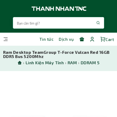
Tin tức
Dịch vụ
Cart
Ram Desktop TeamGroup T-Force Vulcan Red 16GB
DDR5 Bus 5200Mhz
›
Linh Kiện Máy Tính
›
RAM
›
DDRAM 5