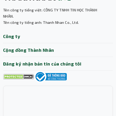
Tên công ty tiếng việt: CÔNG TY TNHH TIN HỌC THÀNH
Thành Nhân TNC
NHÂN.
Tên công ty tiếng anh: Thanh Nhan Co., Ltd.
Trợ lý AI • Phản hồi tức thì
Công ty
Cộng đồng Thành Nhân
Đăng ký nhận bản tin của chúng tôi