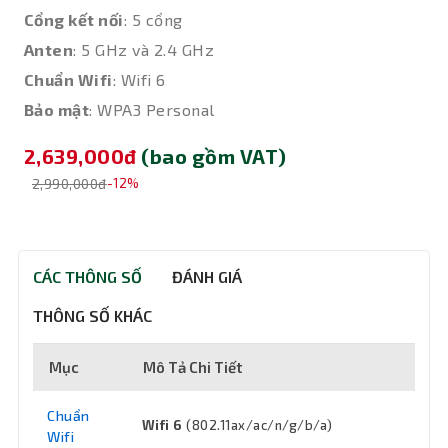
Cổng kết nối
: 5 cổng
Anten
: 5 GHz và 2.4 GHz
Chuẩn Wifi
: Wifi 6
Bảo mật
: WPA3 Personal
2,639,000đ
(bao gồm VAT)
2,990,000đ
-12%
CÁC THÔNG SỐ
ĐÁNH GIÁ
THÔNG SỐ KHÁC
Mục
Mô Tả Chi Tiết
Chuẩn
Wifi 6
(802.11ax/ac/n/g/b/a)
Wifi