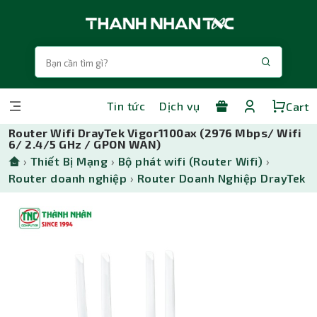
Tin tức
Dịch vụ
Cart
Router Wifi DrayTek Vigor1100ax (2976 Mbps/ Wifi
6/ 2.4/5 GHz / GPON WAN)
›
Thiết Bị Mạng
›
Bộ phát wifi (Router Wifi)
›
Router doanh nghiệp
›
Router Doanh Nghiệp DrayTek