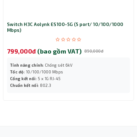
Độ ẩm
hoạt
10-80%, không ngưng tụ
động
Switch H3C Aolynk ES100-5G (5 port/ 10/100/1000
Mbps)
Quy mô
100-120 user
799,000đ
(bao gồm VAT)
Bảo hành
24 tháng
890,000đ
Tính năng chính
: Chống sét 6kV
Tốc độ
: 10/100/1000 Mbps
Cổng kết nối
: 5 x 1G RJ-45
Chuẩn kết nối
: 802.3
Chuẩn kết nối Wifi 6 siêu tiện lợi, nhanh
chóng
Thiết bị sở hữu cả 2 bằng tần chính là 2.4GHz và 5 GHz.
Router hoạt ddoognj theo cơ chế ghép kênh phân chia