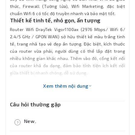
Giao thức
IPv4, IPv6
thức, Firewall (Tường lửa), Wifi Marketing, đặc biệt
mạng
chuẩn Wifi 6 có tốc độ truyền nhanh và bảo mật tốt.
Thiết kế tinh tế, nhỏ gọn, ấn tượng
WPA3 Personal, WPA3/WPA2 Personal,
WPA2 Personal, WPA2/WPA Personal,
Router Wifi DrayTek Vigor1100ax (2976 Mbps/ Wifi 6/
Bảo mật
WPA3 Enterprise, WPA2 Enterprise,
2.4/5 GHz / GPON WAN) sở hữu thiết kế màu trắng tinh
WPA2/WPA Enterprise, OWE, WPA
tế, trang nhã tạo vẻ đẹp ấn tượng. Đặc biệt, kích thước
Personal, WPA Enterprise
của router vừa phải, người dùng có thể lắp đặt trong
nhiều không gian khác nhau. Thêm vào đó, cổng kết nối
Đến 2 VPN Tunnels
Giao thức: IPsec, OpenVPN, WireGuard
của router khá đa dạng, đảm bảo tính tiện ích kết nối
Mã Hóa: Phần cứng AES/DES/3DES
giữa thiết bị nhanh chóng, dễ sử dụng.
Xác thực : SHA1, SHA256
VPN
IKE Xác thực : Pre-shared Key and
Xem thêm nội dung
Digital Signature (X.509)
LAN-to-LAN, Teleworker-to-LAN
Ipsec NAT-traversal (NAT-T)
Câu hỏi thường gặp
Dead Peer Detection (DPD)
50000 NAT Session, Băng thông NAT
New
Hiệu
?
>
Wi-Fi: 1000 Mbps, Băng thông NAT LAN:
năng NAT
950 Mbps
New