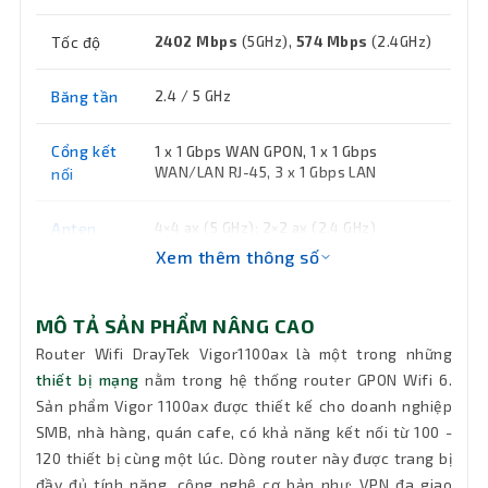
Tốc độ
2402 Mbps
(5GHz),
574 Mbps
(2.4GHz)
Băng tần
2.4 / 5 GHz
Cổng kết
1 x 1 Gbps WAN GPON, 1 x 1 Gbps
WAN/LAN RJ-45, 3 x 1 Gbps LAN
nối
Anten
4×4 ax (5 GHz); 2×2 ax (2.4 GHz)
Xem thêm thông số
Kết nối
WAN GPON/RJ-45, chuyển WAN dự
phòng, WAN Budgets
WAN
MÔ TẢ SẢN PHẨM NÂNG CAO
Router Wifi DrayTek Vigor1100ax là một trong những
Button
1 × Factory Reset, 1 × Wireless On / Off /
thiết bị mạng
nằm trong hệ thống router GPON Wifi 6.
WPS
(nút)
Sản phẩm Vigor 1100ax được thiết kế cho doanh nghiệp
SMB, nhà hàng, quán cafe, có khả năng kết nối từ 100 -
Nguồn
110-240VAC 50/60Hz, 12VDC
120 thiết bị cùng một lúc. Dòng router này được trang bị
đầy đủ tính năng, công nghệ cơ bản như: VPN đa giao