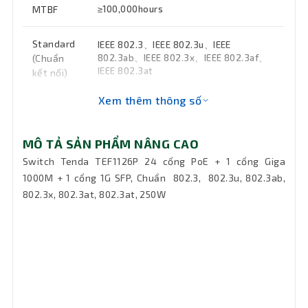
MTBF
≥100,000hours
Standard
IEEE 802.3、IEEE 802.3u、IEEE
(Chuẩn
802.3ab、IEEE 802.3x、IEEE 802.3af、
IEEE 802.3at
kết nối)
Xem thêm thông số
Kích
294*215*44mm( W x D x H )
thước
MÔ TẢ SẢN PHẨM NÂNG CAO
Bảo hành
36 tháng
Switch Tenda TEF1126P 24 cổng PoE + 1 cổng Giga
1000M + 1 cổng 1G SFP, Chuẩn 802.3, 802.3u, 802.3ab,
802.3x, 802.3at, 802.3at, 250W