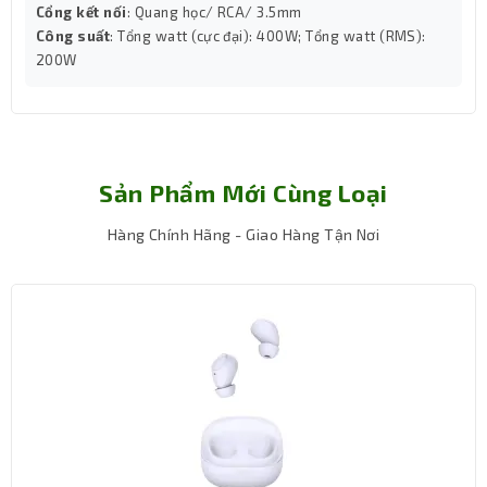
Cổng kết nối
: Quang học/ RCA/ 3.5mm
Công suất
: Tổng watt (cực đại): 400W; Tổng watt (RMS):
200W
Sản Phẩm Mới Cùng Loại
Hàng Chính Hãng - Giao Hàng Tận Nơi
Đắm Chìm Trong Âm Thanh Vòm 7.1 Siêu Thực
Đối với một game thủ, âm thanh không chỉ là để nghe, mà
là để chiến thắng. Razer Kraken Kitty V3 X được trang bị
công nghệ Âm Thanh Vòm 7.1 (7.1 Surround Sound), chỉ