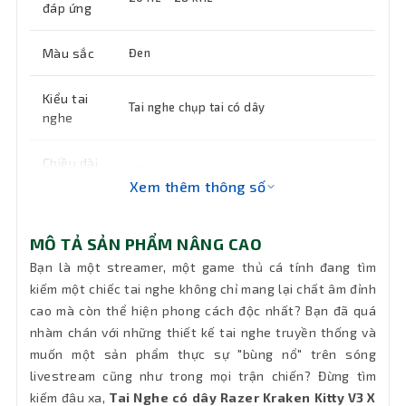
đáp ứng
Màu sắc
Đen
Kiểu tai
Tai nghe chụp tai có dây
nghe
Chiều dài
1.3m
dây
Xem thêm thông số
Tính
7.1 Surround Sound (trên Windows 10
MÔ TẢ SẢN PHẨM NÂNG CAO
năng
64-bit), Razer Chroma RGB, Hybrid
Fabric and Memory Foam Ear Cushions
chính
Bạn là một streamer, một game thủ cá tính đang tìm
kiếm một chiếc tai nghe không chỉ mang lại chất âm đỉnh
cao mà còn thể hiện phong cách độc nhất? Bạn đã quá
Khối
270g
lượng
nhàm chán với những thiết kế tai nghe truyền thống và
muốn một sản phẩm thực sự "bùng nổ" trên sóng
Bảo hành
24 tháng
livestream cũng như trong mọi trận chiến? Đừng tìm
kiếm đâu xa,
Tai Nghe có dây Razer Kraken Kitty V3 X