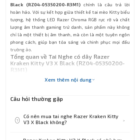
Black (RZ04-05350200-R3M1)
chính là câu trả lời
hoàn hảo. Với sự kết hợp giữa thiết kế tai mèo Kitty biểu
tượng, hệ thống LED Razer Chroma RGB rực rỡ và chất
lượng âm thanh gaming trứ danh, sản phẩm này không
chỉ là một thiết bị âm thanh, mà còn là một tuyên ngôn
phong cách, giúp bạn tỏa sáng và chinh phục mọi đấu
trường ảo.
Tổng quan về Tai Nghe có dây Razer
Kraken Kitty V3 X Black (RZ04-05350200-
R3M1)
Razer Kraken Kitty V3 X Black không chỉ là một bản nâng
Xem thêm nội dung
cấp, mà là một cuộc cách mạng về phong cách và hiệu
năng. Mỗi chi tiết trên chiếc tai nghe này đều được
Câu hỏi thường gặp
Razer chăm chút tỉ mỉ, từ thiết kế bên ngoài đến công
nghệ âm thanh bên trong, nhằm mang đến cho người
Có nên mua tai nghe Razer Kraken Kitty
dùng một trải nghiệm toàn diện nhất. Hãy cùng đi sâu
?
>
V3 X Black không?
vào từng tính năng để thấy được sự khác biệt mà sản
phẩm này mang lại.
Nếu bạn cần một chiếc tai nghe gaming