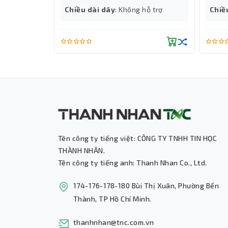
̃ trợ
Chiều dài dây
: Không hỗ trợ
Chiề
Tên công ty tiếng việt: CÔNG TY TNHH TIN HỌC
THÀNH NHÂN.
Tên công ty tiếng anh: Thanh Nhan Co., Ltd.
174-176-178-180 Bùi Thị Xuân, Phường Bến
Thành, TP Hồ Chí Minh.
thanhnhan@tnc.com.vn