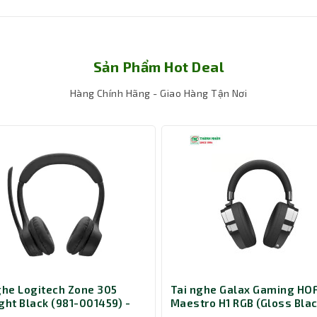
Sản Phẩm Hot Deal
Hàng Chính Hãng - Giao Hàng Tận Nơi
aming trở nên sang trọng và chuyên nghiệp, phù hợp với
, tai nghe E-Dra EH414 Pro Gaming mang đến âm thanh r
g chất lượng cao với âm thanh sống động.
14 Pro Gaming giúp ôm sát đầu và giảm thiểu tiếng ồn 
 khi sử dụng trong thời gian dài và giúp bạn tập trung v
ghe Logitech Zone 305
Tai nghe Galax Gaming HO
ght Black (981-001459) -
Maestro H1 RGB (Gloss Blac
 version native Bluetooth