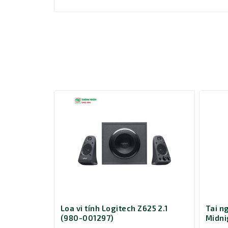
Màu đen giúp tai nghe E-Dra EH414 Pro G
cách gaming hiện đại.
Với tần số đáp ứng từ 20Hz đến 20.000Hz
và chi tiết, giúp bạn có trải nghiệm gamin
Kiểu tai nghe choàng đầu có dây của EH4
trường xung quanh, tạo cảm giác thoải mái
chơi một cách tốt nhất.
eak2 55 MS
Loa vi tính Logitech Z625 2.1
Tai n
(980-001297)
Midni
Teams