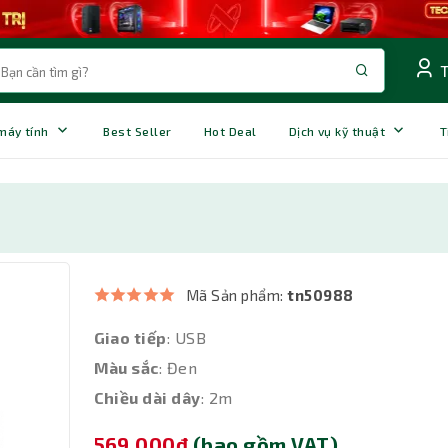
 máy tính
Best Seller
Hot Deal
Dịch vụ kỹ thuật
T
Mã Sản phẩm:
tn50988
Giao tiếp
: USB
Màu sắc
: Đen
Chiều dài dây
: 2m
569,000đ
(bao gồm VAT)