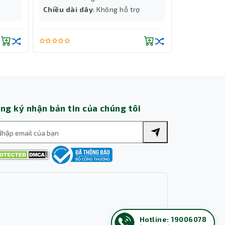
Trợ lý AI • Phản hồi tức thì
Chiều dài dây
: Không hỗ trợ
Chiều dài 
micro AI EN
ng ký nhận bản tin của chúng tôi
Hotline: 19006078