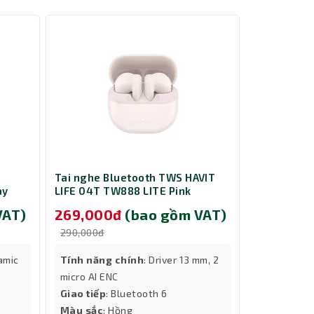
từ dây
gaming
n tiện
m.
Tai nghe Bluetooth TWS HAVIT
Tai nghe B
ay
LIFE 04T TW888 LITE Pink
LIFE 04T T
VAT)
269,000đ
(bao gồm VAT)
269,00
290,000đ
290,000đ
namic
Tính năng chính
: Driver 13 mm, 2
Tính năng
micro AI ENC
micro AI EN
Giao tiếp
: Bluetooth 6
Giao tiếp
:
Thành Nhân TNC
Màu sắc
: Hồng
Màu sắc
: 