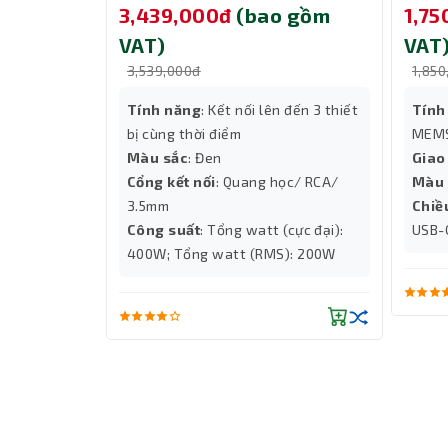
 gồm
3,439,000đ
(bao gồm
1,7
VAT)
VAT
3,539,000đ
1,850
...
Tính năng
: Kết nối lên đến 3 thiết
Tính
era
bị cùng thời điểm
MEMS
Màu sắc
: Đen
Giao
Cổng kết nối
: Quang học/ RCA/
Màu 
3.5mm
Chiề
Công suất
: Tổng watt (cực đại):
USB-
400W; Tổng watt (RMS): 200W