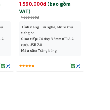
m
1,590,000đ
(bao gồm
1,590,0
VAT)
VAT)
1,690,000đ
1,690,000đ
hử
Tính năng
: Tai nghe, Micro khử
Tính năng
tiếng ồn
tiếng ồn
A 4
Giao tiếp
: Có dây 3,5mm (CTIA 4
Giao tiếp
:
cực), USB 2.0
cực), USB 2
Màu sắc
: Trắng bóng
Màu sắc
: 