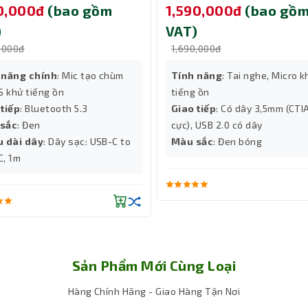
50,000đ
(bao gồm
1,590,000đ
(bao gồ
)
VAT)
,000đ
1,690,000đ
 năng chính
: Mic tạo chùm
Tính năng
: Tai nghe, Micro k
 khử tiếng ồn
tiếng ồn
 tiếp
: Bluetooth 5.3
Giao tiếp
: Có dây 3,5mm (CTI
sắc
: Đen
cực), USB 2.0 có dây
u dài dây
: Dây sạc: USB-C to
Màu sắc
: Đen bóng
C, 1m
Sản Phẩm Mới Cùng Loại
Hàng Chính Hãng - Giao Hàng Tận Nơi