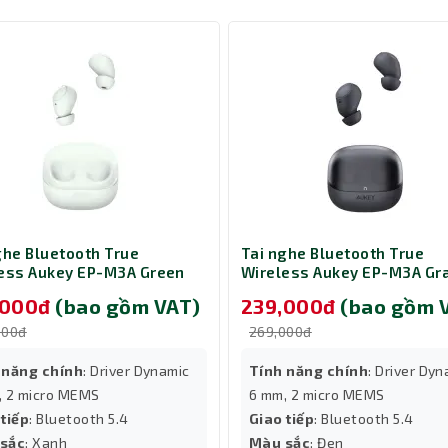
i chuyển và ngồi xa hơn từ máy tính mà không gặp rắc rối 
ột lựa chọn phù hợp cho game thủ yêu thích trải nghiệm 
iếp USB giúp đảm bảo chất lượng âm thanh ổn định và thuậ
 đến phong cách sang trọng và chuyên nghiệp cho sản phẩ
ghe Bluetooth True
Tai nghe Bluetooth True
ess Aukey EP-M3A Green
Wireless Aukey EP-M3A Gr
,000đ
(bao gồm VAT)
239,000đ
(bao gồm 
000đ
269,000đ
 năng chính
: Driver Dynamic
Tính năng chính
: Driver Dy
, 2 micro MEMS
6 mm, 2 micro MEMS
 tiếp
: Bluetooth 5.4
Giao tiếp
: Bluetooth 5.4
sắc
: Xanh
Màu sắc
: Đen