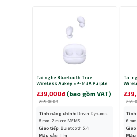
Chiều dài dây 2m đủ để bạn có thể tự do d
cáp.
Tai nghe E-Dra EH414 Pro Gaming là m
chất lượng cao. Thiết kế có dây và giao t
trong việc sử dụng. Màu sắc đen tối mang
rue
Tai nghe Bluetooth True
Tai n
3A White
Wireless Aukey EP-M3A Purple
Wirel
gồm VAT)
239,000đ
(bao gồm VAT)
239
269,000đ
269,
ver Dynamic
Tính năng chính
: Driver Dynamic
Tính
6 mm, 2 micro MEMS
6 mm
4
Giao tiếp
: Bluetooth 5.4
Giao
Màu sắc
: Tím
Màu 