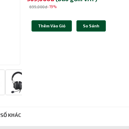
699,000đ
-19%
Thêm Vào Giỏ
So Sánh
SỐ KHÁC