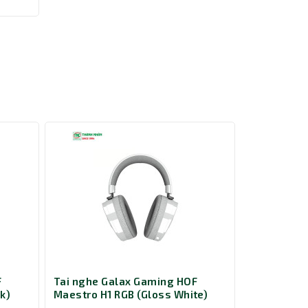
 phong
õ ràng
từ môi
ào trò
F
Tai nghe Galax Gaming HOF
Tai nghe G
k)
Maestro H1 RGB (Gloss White)
Maestro H1