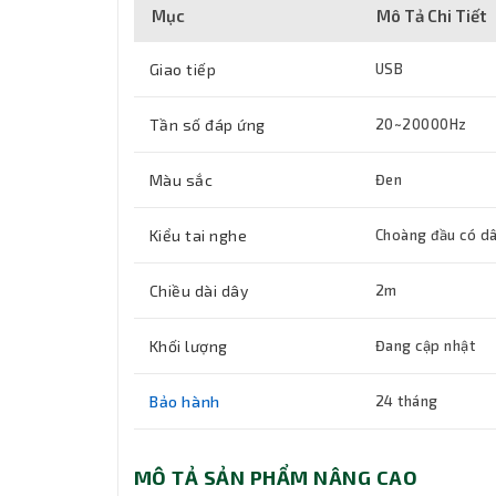
Mục
Mô Tả Chi Tiết
Giao tiếp
USB
Tần số đáp ứng
20~20000Hz
Màu sắc
Đen
Kiểu tai nghe
Choàng đầu có d
Chiều dài dây
2m
Khối lượng
Đang cập nhật
Bảo hành
24 tháng
MÔ TẢ SẢN PHẨM NÂNG CAO