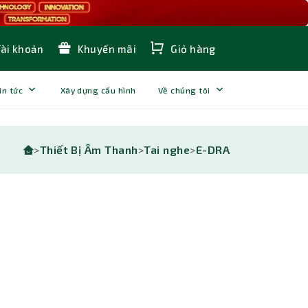
Tài khoản
Khuyến mãi
Giỏ hàng
in tức
Xây dựng cấu hình
Về chúng tôi
>
Thiết Bị Âm Thanh
>
Tai nghe
>
E-DRA